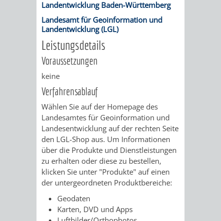
Landentwicklung Baden-Württemberg
VERKEHRSA
Landesamt für Geoinformation und
Landentwicklung (LGL)
UND
Leistungsdetails
Voraussetzungen
GRÜNFLÄCH
keine
INFRASTRU
STRASSEN- 
Verfahrensablauf
Wählen Sie auf der Homepage des
ND L
Landesamtes für Geoinformation und
Landesentwicklung auf der rechten Seite
ANDSCHAF
den LGL-Shop aus. Um Informationen
über die Produkte und Dienstleistungen
FRIEDHÖFE
BAUBETRI
zu erhalten oder diese zu bestellen,
klicken Sie unter "Produkte" auf einen
AMT
BÜRGER-
der untergeordneten Produktbereiche:
Geodaten
FÜR
UND
Karten, DVD und Apps
Luftbilder/Orthophotos