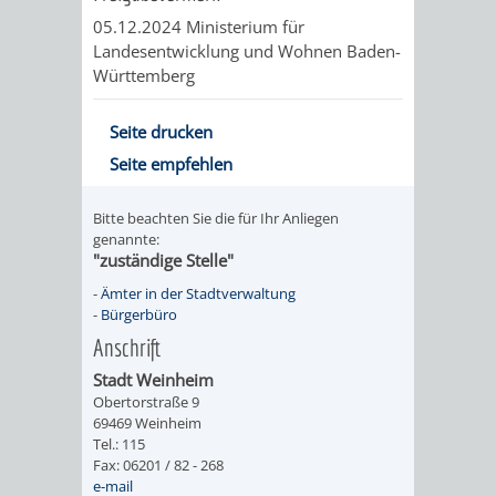
05.12.2024 Ministerium für
RENTENABTE
UNTERBRI
Landesentwicklung und Wohnen Baden-
Württemberg
VON
OBDACHL
Seite drucken
Seite empfehlen
UND
Bitte beachten Sie die für Ihr Anliegen
FLÜCHTLI
genannte:
"zuständige Stelle"
EIGENBETRIEB
FEUERWEHR
-
Ämter in der Stadtverwaltung
-
Bürgerbüro
STADTENTWÄSSE
PERSONAL-
Anschrift
Stadt Weinheim
UND
Obertorstraße 9
69469 Weinheim
ORGANISAT
Tel.: 115
Fax: 06201 / 82 - 268
STADTARCHI
e-mail