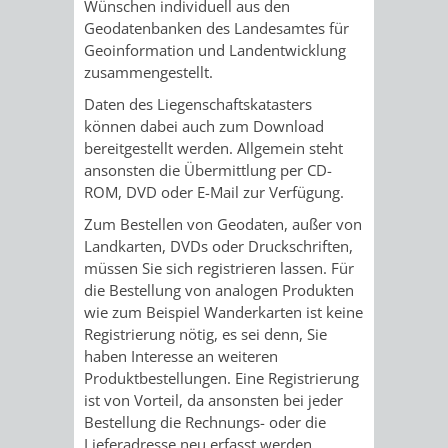
Wünschen individuell aus den
/
AMT
AMT
Geodatenbanken des Landesamtes für
DENKMALSCHUTZBEHÖRDE
STÄDTISCHER
BEREICH
Geoinformation und Landentwicklung
DEZERNATE
FÜR
FÜR
zusammengestellt.
HÄUSER
DENKMALSCHUTZ
Daten des Liegenschaftskatasters
BAURECHT
BILDUNG
/
können dabei auch zum Download
GENEHMIGUNGSVERFAHREN
TAG
bereitgestellt werden. Allgemein steht
UND
UND
LIEGENSCHAFTEN
ansonsten die Übermittlung per CD-
DES
ROM, DVD oder E-Mail zur Verfügung.
DENKMALSCHUTZ
SPORT
ABWASSERBESEITIGUNG
OFFENEN
Zum Bestellen von Geodaten, außer von
Landkarten, DVDs oder Druckschriften,
AMT
AMT
DENKMALS
ERSCHLIESSUNGSBEITRAG
müssen Sie sich registrieren lassen. Für
die Bestellung von analogen Produkten
FÜR
FÜR
wie zum Beispiel Wanderkarten ist keine
ANTRAGSVERFAHREN
Registrierung nötig, es sei denn, Sie
IMMOBILIENWIRT
KULTUR,
haben Interesse an weiteren
VERMIETE
Produktbestellungen.
Eine Registrierung
TOURISMUS
STABSSTELLE
HOCHBAU
ist von Vorteil, da ansonsten bei jeder
DOCH
Bestellung die Rechnungs- oder die
&
BÄDER
(PLANUNG
Lieferadresse neu erfasst werden