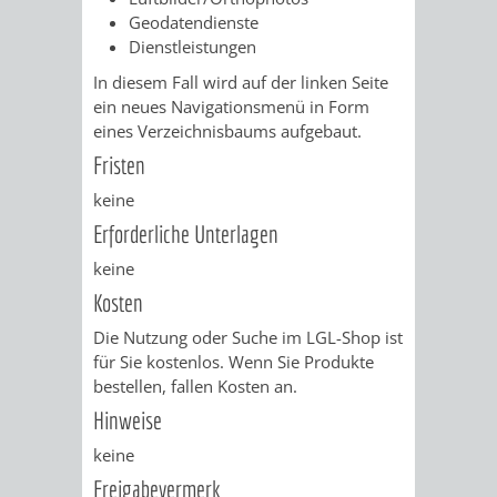
VERMESSUNG,
ORDNUNGSA
Geodatendienste
Dienstleistungen
BODENORDNUNG
AUSLÄNDERA
BÜRGERB
In diesem Fall wird auf der linken Seite
UND
ein neues Navigationsmenü in Form
GEWERBE-
ÖFFENTLI
eines Verzeichnisbaums aufgebaut.
GEOINFORMATIO
Fristen
UND
SICHERHEI
keine
GESUNDHEIT
ORDNUNG
Erforderliche Unterlagen
UND
keine
Kosten
VERKEHR
Die Nutzung oder Suche im LGL-Shop ist
für Sie kostenlos. Wenn Sie Produkte
VERKEHRS
BUSSGEL
bestellen, fallen Kosten an.
Hinweise
GEMEINDE
AKTUELL
keine
VERKEHR
Freigabevermerk