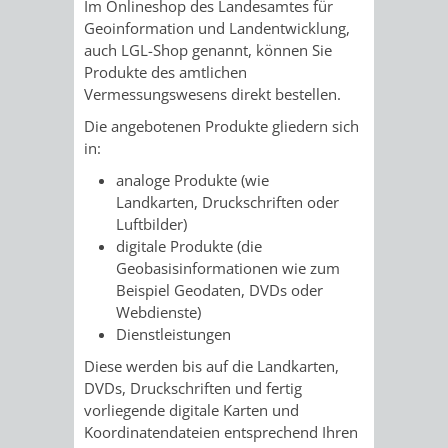
STADTENTWICKLUNG
Im Onlineshop des Landesamtes für
HILFE
TAGESORDNUNG
BERATUNGSERGEBNI
Geoinformation und Landentwicklung,
auch LGL-Shop genannt, können Sie
BERATUNGSERGEBNISSE
MENSCHEN
MENSCHEN
/
Produkte des amtlichen
Vermessungswesens direkt bestellen.
MIT
MIT
SITZUNGSUNTERLAGEN
Die angebotenen Produkte gliedern sich
in:
BEHINDERUNG
DEMENZ
UMLEGUNGSAUSSCHUSS
BERATENDE
analoge Produkte (wie
MIGRANTEN
BAUHERREN
AUSSCHÜSSE
Landkarten, Druckschriften oder
Luftbilder)
/
digitale Produkte (die
BAUHERRENBERATUNG
GRUNDSTÜCKSWERTERMITTLUNG
BERATUNGSERGEBNISS
Geobasisinformationen wie zum
FLÜCHTLINGE
Beispiel Geodaten, DVDs oder
RATHAUS
DENKMALSCHUTZ
VERKAUF
Webdienste)
Dienstleistungen
STÄDTISCHER
AUFGABEN
STEUERVORTEILE
Diese werden bis auf die Landkarten,
DVDs, Druckschriften und fertig
BAUPLÄTZE
DER
SATZUNGEN
vorliegende digitale Karten und
BÜRGERMEISTER
ÄMTER
Koordinatendateien entsprechend Ihren
UNTEREN
VERKAUF
IM