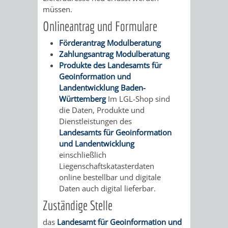
AN
müssen.
WIRTSCHAFT
UND
Onlineantrag und Formulare
DEINE
BAU)
KULTURBÜR
MUSEUM
Förderantrag Modulberatung
STADT
Zahlungsantrag Modulberatung
GEBÄUDEBETRIEB
LIEGENSCHAFT
STADTTOURI
WIRTSCHA
Produkte des Landesamts für
WIEDERVERMIETUNGSPRÄMIE
Geoinformation und
UND
IMMOBILIENMAN
Landentwicklung Baden-
Württemberg
Im LGL-Shop sind
STADTMAR
die Daten, Produkte und
Dienstleistungen des
AMT
AMT
Landesamts für Geoinformation
und Landentwicklung
FÜR
FÜR
einschließlich
Liegenschaftskatasterdaten
SOZIALE
STADTENTWI
online bestellbar und digitale
Daten auch digital lieferbar.
ANGELEGENHEITE
AMT
Zuständige Stelle
das
Landesamt für Geoinformation und
INTEGRATIONSBE
FÜR