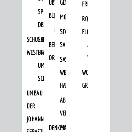
ÜBER
VERFAHREN
GEWERBEFLÄCHENENTWICKLUNGS
EINZELHANDELSKONZEPT
FRÜHLING
HERBST
SPORTHALLE
BEBAUUNGSPLÄNE
BEBAUUNGSPLÄNE
MOBILFUNKKONZEPT
LÄRMAKTIONSPLAN
RODENSTEINER
„WOINEM
DBS
KERNSTADT
STADTERNEUERUNG/-
FLOHMARKT
LIVE“
SCHULZENTRUM
SANIERUNG-
BEBAUUNGSPLÄNE
SANIERUNG
AM
WESTSTADT
UND
ORTSTEILE
WINDECKPLATZ
SANIERUNG
SANIERUNGSGEBIET
UMBAUMASSNAHME S
WESTLICH
HILDEBRANDSCHE
WOCHENMARKT
CHLOSS
HAUPTBAHNHOF
MÜHLE
GROOVE
UMBAU
ABGESCHLOSSENE
DER
VERFAHREN
JOHANN-
DENKMALSCHUTZ
ERHALTUNGSSATZUNGEN
SEBASTIAN-