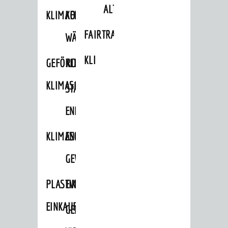
ALTLASTEN
KLIMAFIT
KOMMUNALE
FAIRTRADE
WÄRMEPLANUNG
KLEIDERTAUSCHBÖRSE
GEFÖRDERTE
KLIMASCHUTZKONZEPT
KLIMASCHUTZMASSNAHMEN
STÄDTISCHES
ENERGIEMANAGEMENT
KLIMASCHUTZKOMMISSION
ENERGIEKARAWANE
GEWERBE
PLASTIKTÜTENFREIE
EVENTS
EINKAUFSSTADT
GEMEINSAME