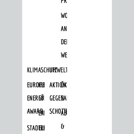
PROJEKTE
WOHNBEBAUUNG
AN
DER
WEINBERGSTRASSE
KLIMASCHUTZ
UMWELTSCHUTZ
EUROPEAN
KLIMASCHUTZ-
AKTION
ÖKOLOGISCHE
ENERGY
FÖRDERPROGRAMME
GEGEN
SANIERUNG/WAIDSEE
AWARD
SCHOTTERGÄRTEN
ENERGIEBERATUNG
ABFALL
&
STADTRADELN
ELEKTROMOBILITÄTSBERATUNG