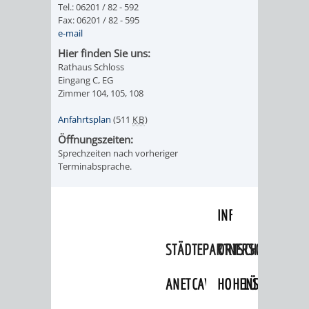
Tel.: 06201 / 82 - 592
Fax: 06201 / 82 - 595
ORGANISATI
e-mail
Hier finden Sie uns:
SERVICEBEREICH
EHRUNGEN
Rathaus Schloss
Eingang C, EG
FÜR
WISSENSWER
Zimmer 104, 105, 108
VEREINE
Anfahrtsplan
(511
KB
)
HILFREICHE
Öffnungszeiten:
UND
Sprechzeiten nach vorheriger
ANSPRECHP
Terminabsprache.
ORGANISATIONEN
INFORMATIONSP
STÄDTEPARTNERSCHAFTEN
ORTSCHAFTEN
ANET
CAVAILLON
HOHENSACHSEN
LÜTZELSACH