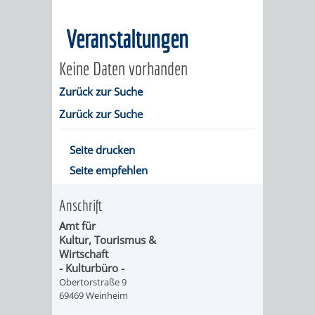
MÄNGELMELDER
INFOS
Veranstaltungen
UNSERE STADT
ZUR
Keine Daten vorhanden
UKRAINE
Zurück zur Suche
Zurück zur Suche
STADTPORTRAIT
STADTGESCHICHTE
Seite drucken
Seite empfehlen
WAPPEN
EHRENBÜRGER
BÜRGERENGAGEM
Anschrift
REPORTAGEN
DER
AKTUELLES
KOORDINIER
Amt für
Kultur, Tourismus &
IMAGEFILM
ENGAGIERTE
WEINHEIMER
Wirtschaft
- Kulturbüro -
STADT
VEREINE
Obertorstraße 9
69469 Weinheim
UND