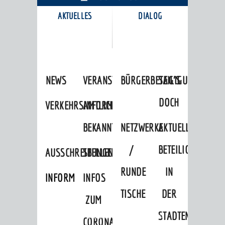
AKTUELLES
DIALOG
KARRIEREPORTAL
NEWS
VERANSTALTUNGSKALENDER
BÜRGERBETEILIGUNG
SAG'S
DOCH
VERKEHRSINFORMATIONEN
AMTLICHE
BEKANNTMACHUNGEN
NETZWERKE
AKTUELLE
/
BETEILIGUNGEN
AUSSCHREIBUNGEN
STELLENANGEBOTE
RUNDE
IN
INFORMATIONSPFLICHTEN
INFOS
TISCHE
DER
ZUM
STADTENTWICKLU
Startseite
»
Stadtthemen
»
Freizeit
CORONAVIRUS