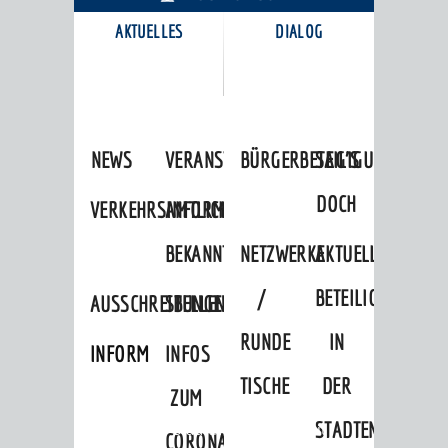
AKTUELLES
DIALOG
KARRIEREPORTAL
NEWS
VERANSTALTUNGSKALENDER
BÜRGERBETEILIGUNG
SAG'S
DOCH
VERKEHRSINFORMATIONEN
AMTLICHE
BEKANNTMACHUNGEN
NETZWERKE
AKTUELLE
/
BETEILIGUNGEN
AUSSCHREIBUNGEN
STELLENANGEBOTE
RUNDE
IN
INFORMATIONSPFLICHTEN
INFOS
TISCHE
DER
ZUM
STADTENTWICKLU
Startseite
»
Stadtthemen
»
Freizeit
CORONAVIRUS