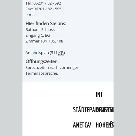
Tel.: 06201 / 82 - 592
Fax: 06201 / 82 - 595
ORGANISATI
e-mail
Hier finden Sie uns:
SERVICEBEREICH
EHRUNGEN
Rathaus Schloss
Eingang C, EG
FÜR
WISSENSWER
Zimmer 104, 105, 108
VEREINE
Anfahrtsplan
(511
KB
)
HILFREICHE
Öffnungszeiten:
UND
Sprechzeiten nach vorheriger
ANSPRECHP
Terminabsprache.
ORGANISATIONEN
INFORMATIONSP
STÄDTEPARTNERSCHAFTEN
ORTSCHAFTEN
ANET
CAVAILLON
HOHENSACHSEN
LÜTZELSACH