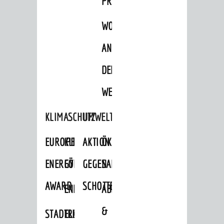
PROJEKTE
WOHNBEBAUUNG
AN
DER
WEINBERGSTRASSE
KLIMASCHUTZ
UMWELTSCHUTZ
EUROPEAN
KLIMASCHUTZ-
AKTION
ÖKOLOGISCHE
ENERGY
FÖRDERPROGRAMME
GEGEN
SANIERUNG/WAIDSEE
AWARD
SCHOTTERGÄRTEN
ENERGIEBERATUNG
ABFALL
&
STADTRADELN
ELEKTROMOBILITÄTSBERATUNG