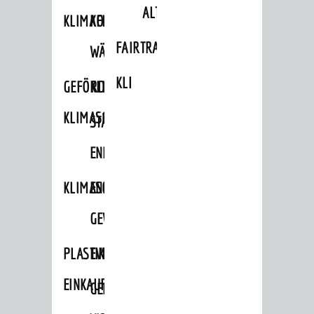
ALTLASTEN
KLIMAFIT
KOMMUNALE
FAIRTRADE
WÄRMEPLANUNG
KLEIDERTAUSCHBÖRSE
GEFÖRDERTE
KLIMASCHUTZKONZEPT
KLIMASCHUTZMASSNAHMEN
STÄDTISCHES
ENERGIEMANAGEMENT
KLIMASCHUTZKOMMISSION
ENERGIEKARAWANE
GEWERBE
PLASTIKTÜTENFREIE
EVENTS
EINKAUFSSTADT
GEMEINSAME