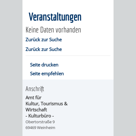
MÄNGELMELDER
INFOS
Veranstaltungen
UNSERE STADT
ZUR
Keine Daten vorhanden
UKRAINE
Zurück zur Suche
Zurück zur Suche
STADTPORTRAIT
STADTGESCHICHTE
Seite drucken
Seite empfehlen
WAPPEN
EHRENBÜRGER
BÜRGERENGAGEM
Anschrift
REPORTAGEN
DER
AKTUELLES
KOORDINIER
Amt für
Kultur, Tourismus &
IMAGEFILM
ENGAGIERTE
WEINHEIMER
Wirtschaft
- Kulturbüro -
STADT
VEREINE
Obertorstraße 9
69469 Weinheim
UND