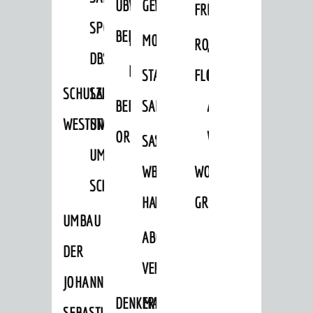
ÜBER
VERFAHREN
GEWERBEFLÄCHENENTWICKLUNGS
EINZELHANDELSKONZEPT
FRÜHLING
HERBST
SPORTHALLE
BEBAUUNGSPLÄNE
BEBAUUNGSPLÄNE
MOBILFUNKKONZEPT
LÄRMAKTIONSPLAN
RODENSTEINER
„WOINEM
DBS
KERNSTADT
STADTERNEUERUNG/-
FLOHMARKT
LIVE“
SCHULZENTRUM
SANIERUNG-
BEBAUUNGSPLÄNE
SANIERUNG
AM
WESTSTADT
UND
ORTSTEILE
WINDECKPLATZ
SANIERUNG
SANIERUNGSGEBIET
UMBAUMASSNAHME S
WESTLICH
HILDEBRANDSCHE
WOCHENMARKT
CHLOSS
HAUPTBAHNHOF
MÜHLE
GROOVE
UMBAU
ABGESCHLOSSENE
DER
VERFAHREN
JOHANN-
DENKMALSCHUTZ
ERHALTUNGSSATZUNGEN
SEBASTIAN-