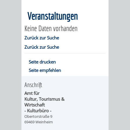
MÄNGELMELDER
INFOS
Veranstaltungen
UNSERE STADT
ZUR
Keine Daten vorhanden
UKRAINE
Zurück zur Suche
Zurück zur Suche
STADTPORTRAIT
STADTGESCHICHTE
Seite drucken
Seite empfehlen
WAPPEN
EHRENBÜRGER
BÜRGERENGAGEM
Anschrift
REPORTAGEN
DER
AKTUELLES
KOORDINIER
Amt für
Kultur, Tourismus &
IMAGEFILM
ENGAGIERTE
WEINHEIMER
Wirtschaft
- Kulturbüro -
STADT
VEREINE
Obertorstraße 9
69469 Weinheim
UND