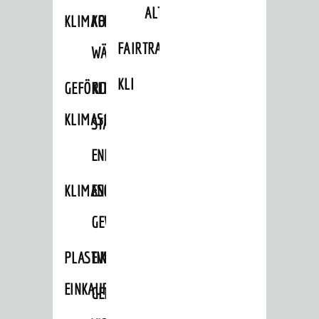
ALTLASTEN
KLIMAFIT
KOMMUNALE
FAIRTRADE
WÄRMEPLANUNG
KLEIDERTAUSCHBÖRSE
GEFÖRDERTE
KLIMASCHUTZKONZEPT
KLIMASCHUTZMASSNAHMEN
STÄDTISCHES
ENERGIEMANAGEMENT
KLIMASCHUTZKOMMISSION
ENERGIEKARAWANE
GEWERBE
PLASTIKTÜTENFREIE
EVENTS
EINKAUFSSTADT
GEMEINSAME