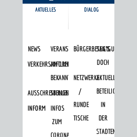
AKTUELLES
DIALOG
KARRIEREPORTAL
NEWS
VERANSTALTUNGSKALENDER
BÜRGERBETEILIGUNG
SAG'S
DOCH
VERKEHRSINFORMATIONEN
AMTLICHE
BEKANNTMACHUNGEN
NETZWERKE
AKTUELLE
/
BETEILIGUNGEN
AUSSCHREIBUNGEN
STELLENANGEBOTE
RUNDE
IN
INFORMATIONSPFLICHTEN
INFOS
TISCHE
DER
ZUM
STADTENTWICKLU
Startseite
»
Stadtthemen
»
Freizeit
CORONAVIRUS