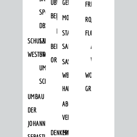
ÜBER
VERFAHREN
GEWERBEFLÄCHENENTWICKLUNGS
EINZELHANDELSKONZEPT
FRÜHLING
HERBST
SPORTHALLE
BEBAUUNGSPLÄNE
BEBAUUNGSPLÄNE
MOBILFUNKKONZEPT
LÄRMAKTIONSPLAN
RODENSTEINER
„WOINEM
DBS
KERNSTADT
STADTERNEUERUNG/-
FLOHMARKT
LIVE“
SCHULZENTRUM
SANIERUNG-
BEBAUUNGSPLÄNE
SANIERUNG
AM
WESTSTADT
UND
ORTSTEILE
WINDECKPLATZ
SANIERUNG
SANIERUNGSGEBIET
UMBAUMASSNAHME S
WESTLICH
HILDEBRANDSCHE
WOCHENMARKT
CHLOSS
HAUPTBAHNHOF
MÜHLE
GROOVE
UMBAU
ABGESCHLOSSENE
DER
VERFAHREN
JOHANN-
DENKMALSCHUTZ
ERHALTUNGSSATZUNGEN
SEBASTIAN-