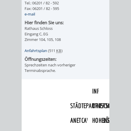
Tel.: 06201 / 82 - 592
Fax: 06201 / 82 - 595
ORGANISATI
e-mail
Hier finden Sie uns:
SERVICEBEREICH
EHRUNGEN
Rathaus Schloss
Eingang C, EG
FÜR
WISSENSWER
Zimmer 104, 105, 108
VEREINE
Anfahrtsplan
(511
KB
)
HILFREICHE
Öffnungszeiten:
UND
Sprechzeiten nach vorheriger
ANSPRECHP
Terminabsprache.
ORGANISATIONEN
INFORMATIONSP
STÄDTEPARTNERSCHAFTEN
ORTSCHAFTEN
ANET
CAVAILLON
HOHENSACHSEN
LÜTZELSACH