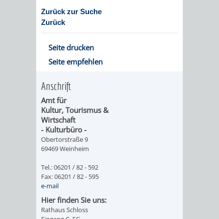
VERANSTALTUNGS
KULTURSOM
KINDERTAGESSTÄTTEN
PROJEKT
SCHULFERIEN
SCHÜLERBEFÖRDERUNG
Zurück zur Suche
Zurück
HIGHLIGHTS
"KINDER
KERWE
HORTE
SCHULSOZIALARBEIT
Seite drucken
SCHÜTZEN
/
SOMMERTAGSZU
FESTE
INKLUSION
Seite empfehlen
-
GRUNDSCHULBETREUUNG
IN
Anschrift
KINDER
/
DEN
Amt für
Kultur, Tourismus &
STÄRKEN"
FERIENBETREUUNG
STADTTEILEN
Wirtschaft
- Kulturbüro -
VORMERKVERFAHREN
FERIENANGEBOTE
Obertorstraße 9
STADTBIBLIOTHEK
„WOINEM
WEINHEIMER
69469 Weinheim
FÜR
TIPPS
LIVE“
WEIHNACHT
A
AUSLEIHE
Tel.: 06201 / 82 - 592
Fax: 06201 / 82 - 595
DIE
&
AM
e-mail
BIS
WEIHNACHTS
MEDIENANGEBOTE
Hier finden Sie uns:
PLATZVERGABE
TREFFS
WINDECKPLATZ
Z
IN
Rathaus Schloss
ONLINE-