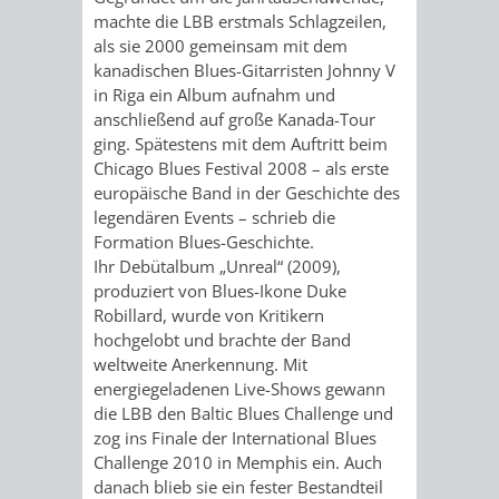
IMOLA
LUTHERSTADT
EINRICHTUNGEN
WISSENSWERTE
EINRICHTUN
WISSENSW
machte die LBB erstmals Schlagzeilen,
als sie 2000 gemeinsam mit dem
EISLEBEN
SEHENSWÜRDIGKE
VERANSTALTUN
SEHENSWÜRD
VERANSTA
kanadischen Blues-Gitarristen Johnny V
in Riga ein Album aufnahm und
RAMAT
VARCES
anschließend auf große Kanada-Tour
ORTSVEREINE
ORTSCHAFTSRA
ORTSVEREIN
ORTSCHAF
ging. Spätestens mit dem Auftritt beim
GAN
ALLIÈRES
Chicago Blues Festival 2008 – als erste
GESCHICHTE
PARTNERSCHAF
GESCHICHTE
PARTNERS
europäische Band in der Geschichte des
ET
legendären Events – schrieb die
OBERFLOCKENBAC
RIPPENWEIE
Formation Blues-Geschichte.
RISSET
Ihr Debütalbum „Unreal“ (2009),
produziert von Blues-Ikone Duke
EINRICHTUNGEN
WISSENSWERTE
EINRICHTUN
WISSENSW
Robillard, wurde von Kritikern
hochgelobt und brachte der Band
SEHENSWÜRDIGKE
VERANSTALTUN
VERANSTALT
ORTSVERE
weltweite Anerkennung. Mit
energiegeladenen Live-Shows gewann
ORTSVEREINE
ORTSCHAFTSRA
ORTSCHAFTS
GESCHICH
die LBB den Baltic Blues Challenge und
zog ins Finale der International Blues
GESCHICHTE
RITSCHWEIE
Challenge 2010 in Memphis ein. Auch
danach blieb sie ein fester Bestandteil