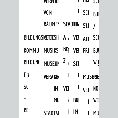
VERMIETUNG
SCHLOSS
MUSEUM
VON
SCHLOSSPARK
HEILPFLANZEN
BURGEN
RÄUMEN
STADTBIBLIOTHEK
KINO
STADTGARTEN
HAGANDERPAR
/
BILDUNGSKETTE
VOLKSHOCHSCHULE
A
AUSLEIHE
VERANSTALTER
SCHLOSS
ALTER
ROSENANLAGE
BIS
KOMMUNALES
MUSIKSCHULE
MEDIENANGEBOTE
VERANSTALTUNGSRÄU
FRIEDHOF
BURGRUINE
WACHENB
Z
BILDUNGSMANAGEMENT
WINDECK
MUSEUM
ONLINE-
STADTHALLE
ROLF-
SCHLOSS
ÜBERGANG
"FRÜHE
KATALOG
ENGELBRECHT-
VERANSTALTUNGEN
KINDER
MUSEUM
INGRID-
SCHULE
BILDUNG"
HAUS
IM
VERANSTALTUNGEN
AUSBILDUNG
NOLL-
VERANSTALTUNGE
KINDER
-
MUSEUM
&
BÜRGERSAAL
WEG
IM
BERUF
PRAKTIKA
IM
STADTARCHIV
MUSEUM
MUNDART-