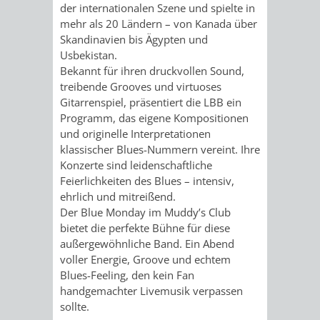
der internationalen Szene und spielte in
EINRICHTUN
WISSENSW
mehr als 20 Ländern – von Kanada über
Skandinavien bis Ägypten und
SEHENSWÜRD
VERANSTA
Usbekistan.
Bekannt für ihren druckvollen Sound,
ORTSVEREIN
ORTSCHAF
treibende Grooves und virtuoses
Gitarrenspiel, präsentiert die LBB ein
GESCHICHTE
Programm, das eigene Kompositionen
und originelle Interpretationen
klassischer Blues-Nummern vereint. Ihre
SULZBACH
Konzerte sind leidenschaftliche
Feierlichkeiten des Blues – intensiv,
EINRICHTUNGEN
WISSENSWERTE
ehrlich und mitreißend.
Der Blue Monday im Muddy’s Club
SEHENSWÜRDIGKE
VERANSTALTUN
bietet die perfekte Bühne für diese
außergewöhnliche Band. Ein Abend
voller Energie, Groove und echtem
VERANSTALTUNGS
ORTSVEREINE
Blues-Feeling, den kein Fan
handgemachter Livemusik verpassen
ORTSCHAFTSRAT
GESCHICHTE
sollte.