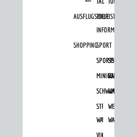
Amtliche Bekanntmachungen
TAL
TOUR
Ausschreibungen
AUSFLUGSZIELE
TOURIST
Stellenangebote
INFORMATION
Infos zum Coronavirus
SHOPPING
SPORT
Infos zur Ukraine
SPORTSTÄTTEN
SPORTVEREI
DIALOG
Bürgerbeteiligung
MINIGOLF
RADFAHREN
Sag's doch
SCHWIMMEN
WANDERN
Netzwerke / Runde Tische
STRANDBAD
TSG
WEINHEIMER
Aktuelle Beteiligungen in der
Stadtentwicklung
WAIDSEE
WALDSCHWIM
WANDERWEG
Mängelmelder
VIKTOR-