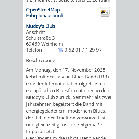
OpenStreetMap
ORGANISATI
Fahrplanauskunft
SERVICEBEREICH
EHRUNGEN
Muddy's Club
Anschrift
Schulstraße 3
FÜR
WISSENSWER
69469
Weinheim
Telefon
0 62 01 / 1 29 97
VEREINE
HILFREICHE
Beschreibung
UND
Am Montag, den 17. November 2025,
ANSPRECHP
kehrt mit der Latvian Blues Band (LBB)
ORGANISATIONEN
eine der international erfolgreichsten
europäischen Bluesformationen in den
INFORMATIONSP
Muddy’s Club zurück. Seit mehr als zwei
Jahrzehnten begeistert die Band mit
energiegeladenem, modernem Blues,
STÄDTEPARTNERSCHAFTEN
ORTSCHAFTEN
der tief in der Tradition verwurzelt ist
und gleichzeitig frische, zeitgemäße
ANET
CAVAILLON
HOHENSACHSEN
LÜTZELSACH
Impulse setzt.
Gegründet um die Jahrtausendwende,