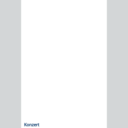
DATEN
/
ZAHLEN
/
FAKTEN
BILDUNG
FREIZEIT
KINDERBETREUUNG
SCHULEN
VERANSTALTUNGSKALENDER
JÄHRLICHE
VERANSTALTUNGE
KINDERTAGESPFLEGE
KINDERKRIPPEN
SCHULARTEN
SCHULVERWALTUNG
Konzert