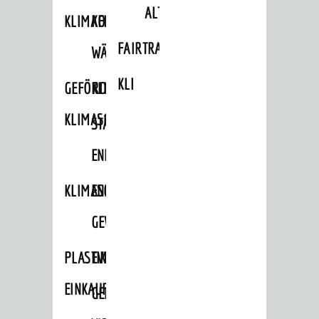
ALTLASTEN
KLIMAFIT
KOMMUNALE
FAIRTRADE
WÄRMEPLANUNG
KLEIDERTAUSCHBÖRSE
GEFÖRDERTE
KLIMASCHUTZKONZEPT
KLIMASCHUTZMASSNAHMEN
STÄDTISCHES
ENERGIEMANAGEMENT
KLIMASCHUTZKOMMISSION
ENERGIEKARAWANE
GEWERBE
PLASTIKTÜTENFREIE
EVENTS
EINKAUFSSTADT
GEMEINSAME