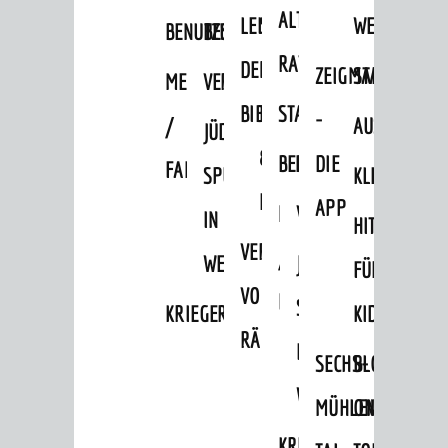
ALTEN
LEIHVERKEHR
SERVICE
WEG
BENUTZUNG
BESTANDSÜBERSICHT
RATHAUS
DER
FÜR
ZEIGMAL
STADTTEILE
MELDEKARTEI
VERÖFFENTLICHUNGEN
BIBLIOTHEK
LEHRER/INNEN
STADTARCHIV
-
/
AUSFLUGSZI
JÜDISCHE
&
BENUTZUNG
BESTANDSÜBERSICH
DIE
FAMILIENFORSCHUNG
SPUREN
KLEINSTADT
ERZIEHER/INNEN
APP
MELDEKARTEI
VERÖFFENTLICHUNG
IN
HITS
VERMIETUNG
/
WEINHEIM
JÜDISCHE
FÜR
VON
AKTUELLES
FAMILIENFORSCHUNG
SPUREN
KRIEGERDENKMAL
KIDS
News
RÄUMEN
IN
SECHS-
BLOGGER
Veranstaltungskalender
WEINHEIM
MÜHLEN-
ON
Verkehrsinformationen
KRIEGERDENKMAL