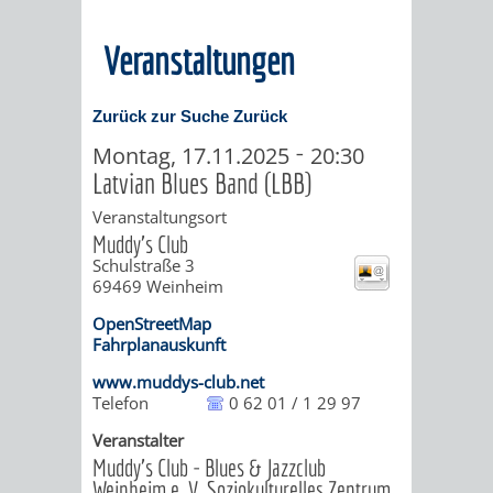
MÄNGELMELDER
INFOS
Veranstaltungen
UNSERE STADT
ZUR
Zurück zur Suche
Zurück
UKRAINE
-
Montag, 17.11.2025
20:30
Latvian Blues Band (LBB)
Veranstaltungsort
STADTPORTRAIT
STADTGESCHICHTE
Muddy's Club
Schulstraße 3
WAPPEN
EHRENBÜRGER
BÜRGERENGAGEM
69469
Weinheim
OpenStreetMap
REPORTAGEN
DER
AKTUELLES
KOORDINIER
Fahrplanauskunft
IMAGEFILM
www.muddys-club.net
ENGAGIERTE
WEINHEIMER
Telefon
0 62 01 / 1 29 97
STADT
VEREINE
Veranstalter
Muddy's Club - Blues & Jazzclub
UND
Weinheim e. V. Soziokulturelles Zentrum