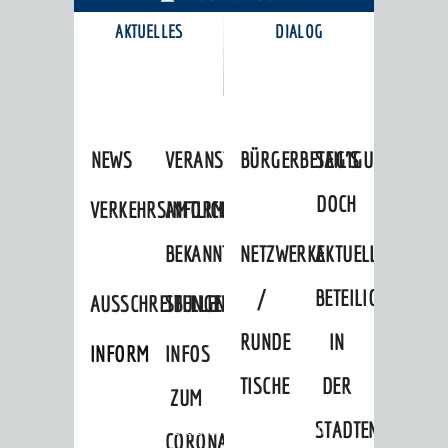
AKTUELLES
DIALOG
KARRIEREPORTAL
NEWS
VERANSTALTUNGSKALENDER
BÜRGERBETEILIGUNG
SAG'S
DOCH
VERKEHRSINFORMATIONEN
AMTLICHE
BEKANNTMACHUNGEN
NETZWERKE
AKTUELLE
/
BETEILIGUNGEN
AUSSCHREIBUNGEN
STELLENANGEBOTE
RUNDE
IN
INFORMATIONSPFLICHTEN
INFOS
TISCHE
DER
ZUM
STADTENTWICKLU
Startseite
»
Stadtthemen
»
Freizeit
CORONAVIRUS