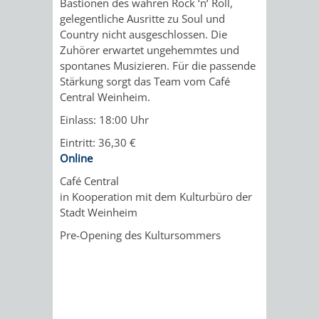
Bastionen des wahren Rock ‘n‘ Roll,
IMOLA
LUTHERSTADT
EINRICHTUNGEN
WISSENSWERTE
EINRICHTUN
WISSENSW
gelegentliche Ausritte zu Soul und
Country nicht ausgeschlossen. Die
EISLEBEN
SEHENSWÜRDIGKE
VERANSTALTUN
SEHENSWÜRD
VERANSTA
Zuhörer erwartet ungehemmtes und
spontanes Musizieren. Für die passende
RAMAT
VARCES
ORTSVEREINE
ORTSCHAFTSRA
ORTSVEREIN
ORTSCHAF
Stärkung sorgt das Team vom Café
Central Weinheim.
GAN
ALLIÈRES
GESCHICHTE
PARTNERSCHAF
GESCHICHTE
PARTNERS
Einlass: 18:00 Uhr
ET
Eintritt: 36,30 €
OBERFLOCKENBAC
RIPPENWEIE
Online
RISSET
Café Central
EINRICHTUNGEN
WISSENSWERTE
EINRICHTUN
WISSENSW
in Kooperation mit dem Kulturbüro der
Stadt Weinheim
SEHENSWÜRDIGKE
VERANSTALTUN
VERANSTALT
ORTSVERE
Pre-Opening des Kultursommers
ORTSVEREINE
ORTSCHAFTSRA
ORTSCHAFTS
GESCHICH
GESCHICHTE
RITSCHWEIE