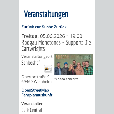
MÄNGELMELDER
INFOS
Veranstaltungen
UNSERE STADT
ZUR
Zurück zur Suche
Zurück
UKRAINE
-
Freitag, 05.06.2026
19:00
Rodgau Monotones - Support: Die
Cartwrights
STADTPORTRAIT
STADTGESCHICHTE
Veranstaltungsort
Schlosshof
WAPPEN
EHRENBÜRGER
BÜRGERENGAGEM
REPORTAGEN
DER
AKTUELLES
KOORDINIER
Obertorstraße 9
© aaoo-concerts
69469
Weinheim
IMAGEFILM
ENGAGIERTE
WEINHEIMER
OpenStreetMap
Fahrplanauskunft
STADT
VEREINE
Veranstalter
Café Central
UND