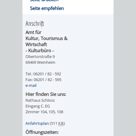
DATEN
Seite empfehlen
/
Anschrift
ZAHLEN
Amt für
Kultur, Tourismus &
Wirtschaft
/
- Kulturbüro -
Obertorstraße 9
FAKTEN
69469 Weinheim
BILDUNG
FREIZEIT
Tel.: 06201 / 82 - 592
Fax: 06201 / 82 - 595
e-mail
Hier finden Sie uns:
Rathaus Schloss
Eingang C, EG
KINDERBETREUUNG
SCHULEN
VERANSTALTUNGSKALENDER
JÄHRLICHE
Zimmer 104, 105, 108
VERANSTALTUNGE
Anfahrtsplan
(511
KB
)
KINDERTAGESPFLEGE
KINDERKRIPPEN
SCHULARTEN
SCHULVERWALTUNG
Öffnungszeiten: