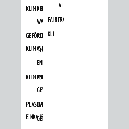
ALTLASTEN
KLIMAFIT
KOMMUNALE
FAIRTRADE
WÄRMEPLANUNG
KLEIDERTAUSCHBÖRSE
GEFÖRDERTE
KLIMASCHUTZKONZEPT
KLIMASCHUTZMASSNAHMEN
STÄDTISCHES
ENERGIEMANAGEMENT
KLIMASCHUTZKOMMISSION
ENERGIEKARAWANE
GEWERBE
PLASTIKTÜTENFREIE
EVENTS
EINKAUFSSTADT
GEMEINSAME