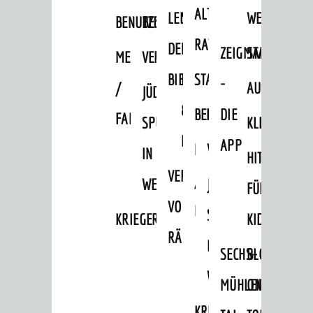
Infos zum Coronavirus
ALTEN
LEIHVERKEHR
SERVICE
WEG
BENUTZUNG
BESTANDSÜBERSICHT
Infos zur Ukraine
RATHAUS
DER
FÜR
ZEIGMAL
STADTTEILE
MELDEKARTEI
VERÖFFENTLICHUNGEN
DIALOG
BIBLIOTHEK
LEHRER/INNEN
STADTARCHIV
-
/
AUSFLUGSZI
JÜDISCHE
Bürgerbeteiligung
&
BENUTZUNG
BESTANDSÜBERSICH
DIE
FAMILIENFORSCHUNG
SPUREN
KLEINSTADT
Sag's doch
ERZIEHER/INNEN
APP
MELDEKARTEI
VERÖFFENTLICHUNG
Netzwerke / Runde Tische
IN
HITS
VERMIETUNG
Aktuelle Beteiligungen in der
/
WEINHEIM
JÜDISCHE
FÜR
Stadtentwicklung
VON
FAMILIENFORSCHUNG
SPUREN
Mängelmelder
KRIEGERDENKMAL
KIDS
RÄUMEN
IN
UNSERE STADT
SECHS-
BLOGGER
WEINHEIM
Stadtportrait
MÜHLEN-
ON
Stadtgeschichte
KRIEGERDENKMAL