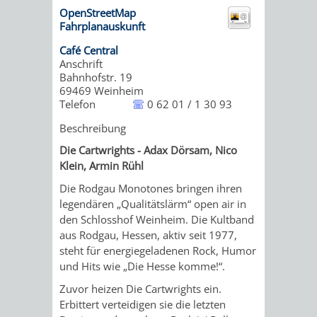
OpenStreetMap
ORGANISATI
Fahrplanauskunft
Café Central
SERVICEBEREICH
EHRUNGEN
Anschrift
Bahnhofstr. 19
FÜR
69469
Weinheim
WISSENSWER
Telefon
0 62 01 / 1 30 93
VEREINE
Beschreibung
HILFREICHE
Die Cartwrights - Adax Dörsam, Nico
UND
ANSPRECHP
Klein, Armin Rühl
ORGANISATIONEN
Die Rodgau Monotones bringen ihren
legendären „Qualitätslärm“ open air in
INFORMATIONSP
den Schlosshof Weinheim. Die Kultband
aus Rodgau, Hessen, aktiv seit 1977,
steht für energiegeladenen Rock, Humor
STÄDTEPARTNERSCHAFTEN
ORTSCHAFTEN
und Hits wie „Die Hesse komme!“.
Zuvor heizen Die Cartwrights ein.
ANET
CAVAILLON
HOHENSACHSEN
LÜTZELSACH
Erbittert verteidigen sie die letzten