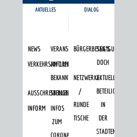
AKTUELLES
DIALOG
KARRIEREPORTAL
NEWS
VERANSTALTUNGSKALENDER
BÜRGERBETEILIGUNG
SAG'S
DOCH
VERKEHRSINFORMATIONEN
AMTLICHE
BEKANNTMACHUNGEN
NETZWERKE
AKTUELLE
/
BETEILIGUNGEN
AUSSCHREIBUNGEN
STELLENANGEBOTE
RUNDE
IN
INFORMATIONSPFLICHTEN
INFOS
TISCHE
DER
ZUM
STADTENTWICKLU
Startseite
»
Stadtthemen
»
Freizeit
CORONAVIRUS