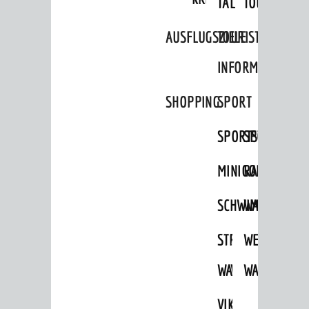
TAL
TOUR
Bürgerengagement
AUSFLUGSZIELE
TOURIST
Städtepartnerschaften
INFORMATION
Ortschaften
Daten / Zahlen / Fakten
SHOPPING
SPORT
BILDUNG
SPORTSTÄTTEN
SPORTVEREI
Kinderbetreuung
MINIGOLF
RADFAHREN
Schulen
SCHWIMMEN
WANDERN
Stadtbibliothek
Bildungskette
STRANDBAD
TSG
WEINHEIMER
Volkshochschule
WAIDSEE
WALDSCHWIM
WANDERWEG
Musikschule
VIKTOR-