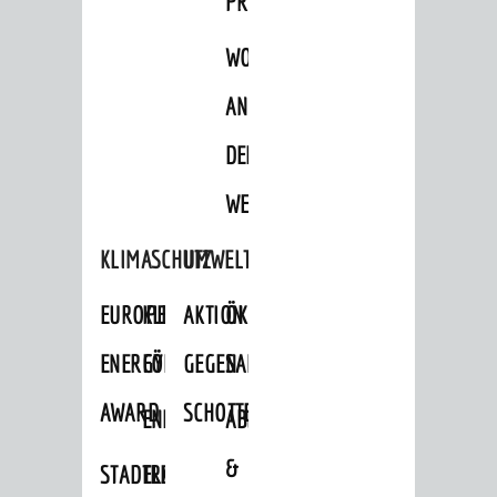
PROJEKTE
WOHNBEBAUUNG
AN
DER
WEINBERGSTRASSE
KLIMASCHUTZ
UMWELTSCHUTZ
EUROPEAN
KLIMASCHUTZ-
AKTION
ÖKOLOGISCHE
ENERGY
FÖRDERPROGRAMME
GEGEN
SANIERUNG/WAIDSEE
AWARD
SCHOTTERGÄRTEN
ENERGIEBERATUNG
ABFALL
&
STADTRADELN
ELEKTROMOBILITÄTSBERATUNG