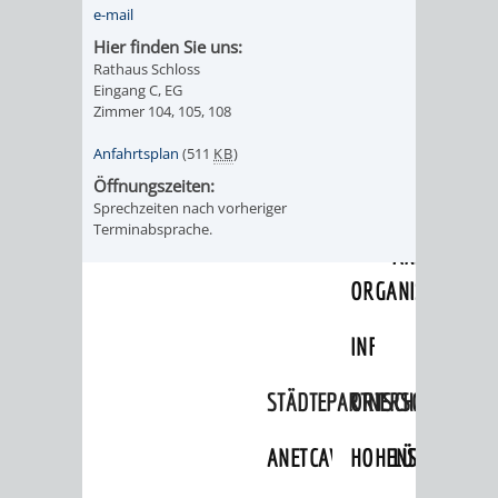
e-mail
ORGANISATI
Hier finden Sie uns:
Rathaus Schloss
Eingang C, EG
SERVICEBEREICH
EHRUNGEN
Zimmer 104, 105, 108
FÜR
WISSENSWER
Anfahrtsplan
(511
KB
)
Öffnungszeiten:
VEREINE
HILFREICHE
Sprechzeiten nach vorheriger
Terminabsprache.
UND
ANSPRECHP
ORGANISATIONEN
INFORMATIONSP
STÄDTEPARTNERSCHAFTEN
ORTSCHAFTEN
ANET
CAVAILLON
HOHENSACHSEN
LÜTZELSACH