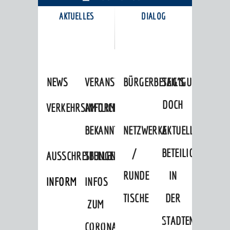
AKTUELLES
DIALOG
KARRIEREPORTAL
NEWS
VERANSTALTUNGSKALENDER
BÜRGERBETEILIGUNG
SAG'S
DOCH
VERKEHRSINFORMATIONEN
AMTLICHE
BEKANNTMACHUNGEN
NETZWERKE
AKTUELLE
/
BETEILIGUNGEN
AUSSCHREIBUNGEN
STELLENANGEBOTE
RUNDE
IN
INFORMATIONSPFLICHTEN
INFOS
TISCHE
DER
ZUM
STADTENTWICKLU
Startseite
»
Stadtthemen
»
Freizeit
CORONAVIRUS