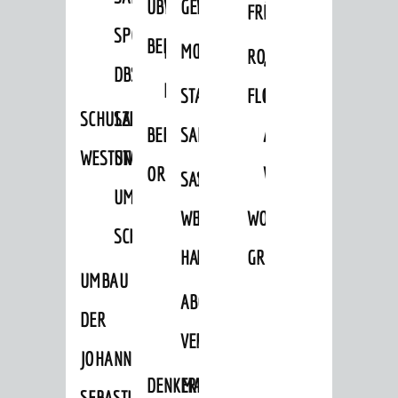
ÜBER
VERFAHREN
GEWERBEFLÄCHENENTWICKLUNGS
EINZELHANDELSKONZEPT
FRÜHLING
HERBST
SPORTHALLE
BEBAUUNGSPLÄNE
BEBAUUNGSPLÄNE
MOBILFUNKKONZEPT
LÄRMAKTIONSPLAN
RODENSTEINER
„WOINEM
DBS
KERNSTADT
STADTERNEUERUNG/-
FLOHMARKT
LIVE“
SCHULZENTRUM
SANIERUNG-
BEBAUUNGSPLÄNE
SANIERUNG
AM
WESTSTADT
UND
ORTSTEILE
WINDECKPLATZ
SANIERUNG
SANIERUNGSGEBIET
UMBAUMASSNAHME S
WESTLICH
HILDEBRANDSCHE
WOCHENMARKT
CHLOSS
HAUPTBAHNHOF
MÜHLE
GROOVE
UMBAU
ABGESCHLOSSENE
DER
VERFAHREN
JOHANN-
DENKMALSCHUTZ
ERHALTUNGSSATZUNGEN
SEBASTIAN-