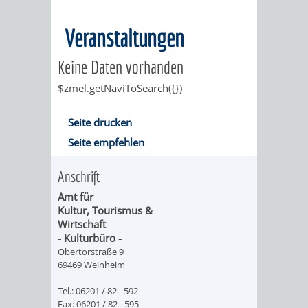
MÄNGELMELDER
INFOS
Veranstaltungen
UNSERE STADT
ZUR
Keine Daten vorhanden
$zmel.getNaviToSearch({})
UKRAINE
Seite drucken
STADTPORTRAIT
STADTGESCHICHTE
Seite empfehlen
WAPPEN
EHRENBÜRGER
BÜRGERENGAGEM
Anschrift
Amt für
REPORTAGEN
DER
AKTUELLES
KOORDINIER
Kultur, Tourismus &
Wirtschaft
IMAGEFILM
- Kulturbüro -
ENGAGIERTE
WEINHEIMER
Obertorstraße 9
69469 Weinheim
STADT
VEREINE
Tel.: 06201 / 82 - 592
UND
Fax: 06201 / 82 - 595