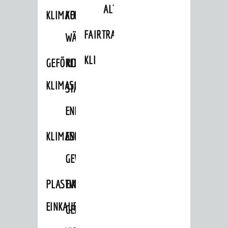
ALTLASTEN
KLIMAFIT
KOMMUNALE
FAIRTRADE
WÄRMEPLANUNG
KLEIDERTAUSCHBÖRSE
GEFÖRDERTE
KLIMASCHUTZKONZEPT
KLIMASCHUTZMASSNAHMEN
STÄDTISCHES
ENERGIEMANAGEMENT
KLIMASCHUTZKOMMISSION
ENERGIEKARAWANE
GEWERBE
PLASTIKTÜTENFREIE
EVENTS
EINKAUFSSTADT
GEMEINSAME