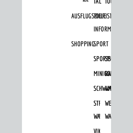
TAL
TOUR
BILDUNG
Kinderbetreuung
AUSFLUGSZIELE
TOURIST
Schulen
INFORMATION
Stadtbibliothek
SHOPPING
SPORT
Bildungskette
SPORTSTÄTTEN
SPORTVEREI
Volkshochschule
Musikschule
MINIGOLF
RADFAHREN
Museum
SCHWIMMEN
WANDERN
Stadtarchiv
STRANDBAD
TSG
WEINHEIMER
FREIZEIT
WAIDSEE
WALDSCHWIM
WANDERWEG
Veranstaltungskalender
VIKTOR-
Jährliche Veranstaltungen