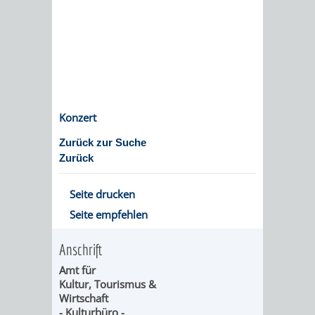
EINRICHTUN
WISSENSW
SEHENSWÜRD
VERANSTA
ORTSVEREIN
ORTSCHAF
GESCHICHTE
Konzert
Zurück zur Suche
SULZBACH
Zurück
EINRICHTUNGEN
WISSENSWERTE
Seite drucken
Seite empfehlen
SEHENSWÜRDIGKE
VERANSTALTUN
Anschrift
VERANSTALTUNGS
ORTSVEREINE
Amt für
Kultur, Tourismus &
ORTSCHAFTSRAT
GESCHICHTE
Wirtschaft
- Kulturbüro -