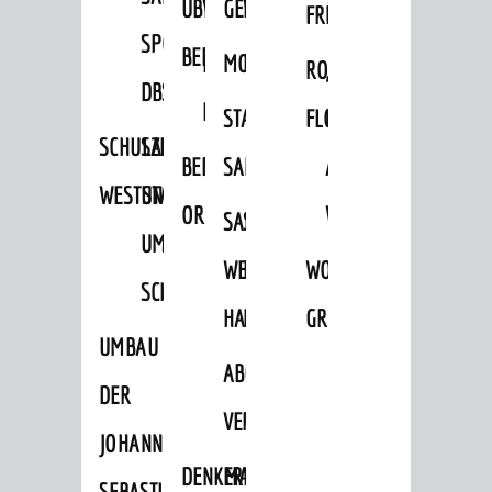
ÜBER
VERFAHREN
GEWERBEFLÄCHENENTWICKLUNGS
EINZELHANDELSKONZEPT
FRÜHLING
HERBST
SPORTHALLE
BEBAUUNGSPLÄNE
BEBAUUNGSPLÄNE
MOBILFUNKKONZEPT
LÄRMAKTIONSPLAN
RODENSTEINER
„WOINEM
DBS
KERNSTADT
STADTERNEUERUNG/-
FLOHMARKT
LIVE“
SCHULZENTRUM
SANIERUNG-
BEBAUUNGSPLÄNE
SANIERUNG
AM
WESTSTADT
UND
ORTSTEILE
WINDECKPLATZ
SANIERUNG
SANIERUNGSGEBIET
UMBAUMASSNAHME S
WESTLICH
HILDEBRANDSCHE
WOCHENMARKT
CHLOSS
HAUPTBAHNHOF
MÜHLE
GROOVE
UMBAU
ABGESCHLOSSENE
DER
VERFAHREN
JOHANN-
DENKMALSCHUTZ
ERHALTUNGSSATZUNGEN
SEBASTIAN-