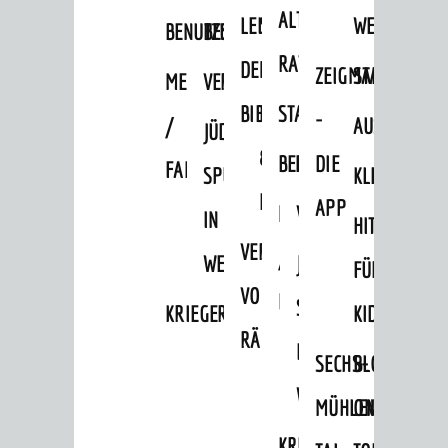
Sag's doch
ALTEN
LEIHVERKEHR
SERVICE
WEG
BENUTZUNG
BESTANDSÜBERSICHT
Netzwerke / Runde Tische
RATHAUS
DER
FÜR
ZEIGMAL
STADTTEILE
MELDEKARTEI
VERÖFFENTLICHUNGEN
Aktuelle Beteiligungen in der
Stadtentwicklung
BIBLIOTHEK
LEHRER/INNEN
STADTARCHIV
-
/
AUSFLUGSZI
JÜDISCHE
Mängelmelder
&
BENUTZUNG
BESTANDSÜBERSICH
DIE
FAMILIENFORSCHUNG
SPUREN
KLEINSTADT
UNSERE STADT
ERZIEHER/INNEN
APP
MELDEKARTEI
VERÖFFENTLICHUNG
IN
HITS
Stadtportrait
VERMIETUNG
/
WEINHEIM
JÜDISCHE
Stadtgeschichte
FÜR
VON
FAMILIENFORSCHUNG
Bürgerengagement
SPUREN
KRIEGERDENKMAL
KIDS
RÄUMEN
Städtepartnerschaften
IN
SECHS-
BLOGGER
Ortschaften
WEINHEIM
MÜHLEN-
ON
Daten / Zahlen / Fakten
KRIEGERDENKMAL