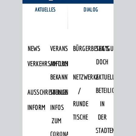
AKTUELLES
DIALOG
KARRIEREPORTAL
NEWS
VERANSTALTUNGSKALENDER
BÜRGERBETEILIGUNG
SAG'S
DOCH
VERKEHRSINFORMATIONEN
AMTLICHE
BEKANNTMACHUNGEN
NETZWERKE
AKTUELLE
/
BETEILIGUNGEN
AUSSCHREIBUNGEN
STELLENANGEBOTE
RUNDE
IN
INFORMATIONSPFLICHTEN
INFOS
TISCHE
DER
ZUM
STADTENTWICKLU
Startseite
»
Stadtthemen
»
Freizeit
CORONAVIRUS