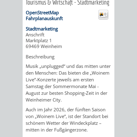
Tourismus & Wirtschaft - Stadtmarketing
ORGANISATI
OpenStreetMap
Fahrplanauskunft
SERVICEBEREICH
EHRUNGEN
Stadtmarketing
Anschrift
FÜR
Marktplatz 1
WISSENSWER
69469
Weinheim
VEREINE
HILFREICHE
Beschreibung
UND
Musik „unplugged“ und das mitten unter
ANSPRECHP
den Menschen: Das bieten die „Woinem
ORGANISATIONEN
Live“-Konzerte jeweils am ersten
Samstag der Sommermonate Mai -
August zur besten Shopping-Zeit in der
INFORMATIONSP
Weinheimer City.
Auch im Jahr 2026, der fünften Saison
STÄDTEPARTNERSCHAFTEN
ORTSCHAFTEN
von „Woinem Live“, ist der Standort bei
schönem Wetter der Windeckplatz –
ANET
CAVAILLON
HOHENSACHSEN
LÜTZELSACH
mitten in der Fußgängerzone.