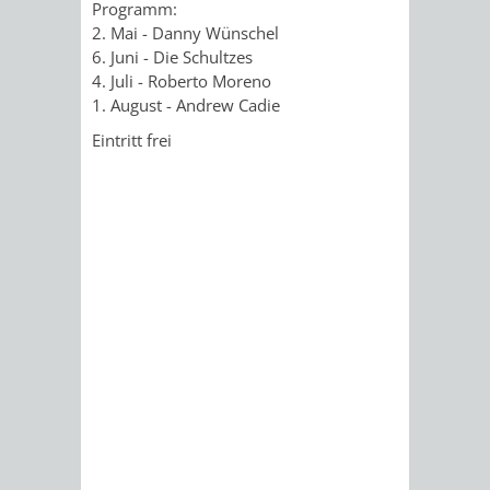
Programm:
IMOLA
LUTHERSTADT
EINRICHTUNGEN
WISSENSWERTE
EINRICHTUN
WISSENSW
2. Mai - Danny Wünschel
6. Juni - Die Schultzes
EISLEBEN
SEHENSWÜRDIGKE
VERANSTALTUN
SEHENSWÜRD
VERANSTA
4. Juli - Roberto Moreno
1. August - Andrew Cadie
RAMAT
VARCES
ORTSVEREINE
ORTSCHAFTSRA
ORTSVEREIN
ORTSCHAF
Eintritt frei
GAN
ALLIÈRES
GESCHICHTE
PARTNERSCHAF
GESCHICHTE
PARTNERS
ET
OBERFLOCKENBAC
RIPPENWEIE
RISSET
EINRICHTUNGEN
WISSENSWERTE
EINRICHTUN
WISSENSW
SEHENSWÜRDIGKE
VERANSTALTUN
VERANSTALT
ORTSVERE
ORTSVEREINE
ORTSCHAFTSRA
ORTSCHAFTS
GESCHICH
GESCHICHTE
RITSCHWEIE