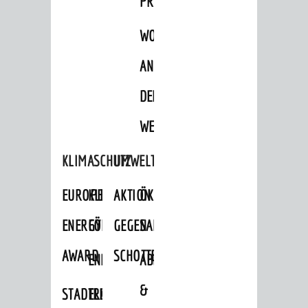
PROJEKTE
WOHNBEBAUUNG
AN
DER
WEINBERGSTRASSE
KLIMASCHUTZ
UMWELTSCHUTZ
EUROPEAN
KLIMASCHUTZ-
AKTION
ÖKOLOGISCHE
ENERGY
FÖRDERPROGRAMME
GEGEN
SANIERUNG/WAIDSEE
AWARD
SCHOTTERGÄRTEN
ENERGIEBERATUNG
ABFALL
&
STADTRADELN
ELEKTROMOBILITÄTSBERATUNG