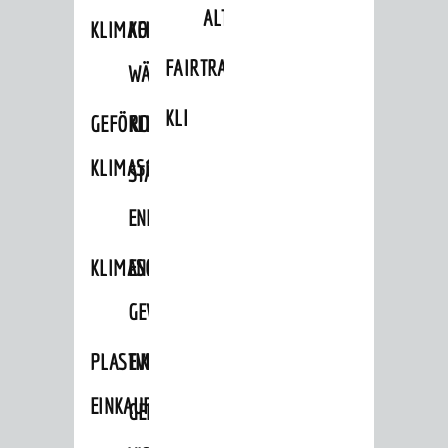
ALTLASTEN
KLIMAFIT
KOMMUNALE
FAIRTRADE
WÄRMEPLANUNG
KLEIDERTAUSCHBÖRSE
GEFÖRDERTE
KLIMASCHUTZKONZEPT
KLIMASCHUTZMASSNAHMEN
STÄDTISCHES
ENERGIEMANAGEMENT
KLIMASCHUTZKOMMISSION
ENERGIEKARAWANE
GEWERBE
PLASTIKTÜTENFREIE
EVENTS
EINKAUFSSTADT
GEMEINSAME