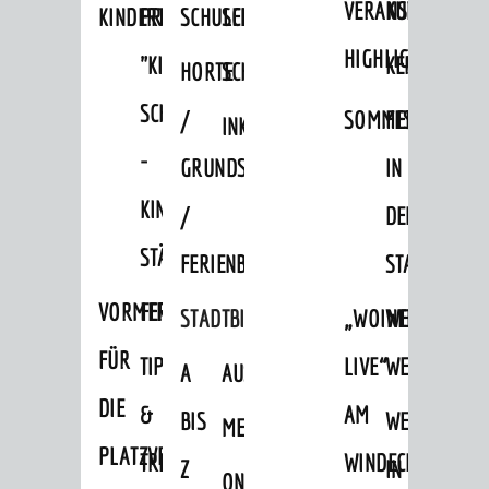
VERANSTALTUNGS
KULTURSOM
KINDERTAGESSTÄTTEN
PROJEKT
SCHULFERIEN
SCHÜLERBEFÖRDERUNG
HIGHLIGHTS
"KINDER
KERWE
HORTE
SCHULSOZIALARBEIT
SCHÜTZEN
/
SOMMERTAGSZU
FESTE
INKLUSION
-
GRUNDSCHULBETREUUNG
IN
KINDER
/
DEN
STÄRKEN"
FERIENBETREUUNG
STADTTEILEN
VORMERKVERFAHREN
FERIENANGEBOTE
STADTBIBLIOTHEK
„WOINEM
WEINHEIMER
FÜR
TIPPS
LIVE“
WEIHNACHT
A
AUSLEIHE
DIE
&
AM
BIS
WEIHNACHTS
MEDIENANGEBOTE
PLATZVERGABE
TREFFS
WINDECKPLATZ
Z
IN
ONLINE-