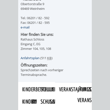
DATEN
Obertorstraße 9
69469 Weinheim
/
Tel.: 06201 / 82 - 592
Fax: 06201 / 82 - 595
ZAHLEN
e-mail
Hier finden Sie uns:
/
Rathaus Schloss
Eingang C, EG
FAKTEN
Zimmer 104, 105, 108
BILDUNG
FREIZEIT
Anfahrtsplan
(511
KB
)
Öffnungszeiten:
Sprechzeiten nach vorheriger
Terminabsprache.
KINDERBETREUUNG
SCHULEN
VERANSTALTUNGSKALENDER
JÄHRLICHE
VERANSTALTUNGE
KINDERTAGESPFLEGE
KINDERKRIPPEN
SCHULARTEN
SCHULVERWALTUNG