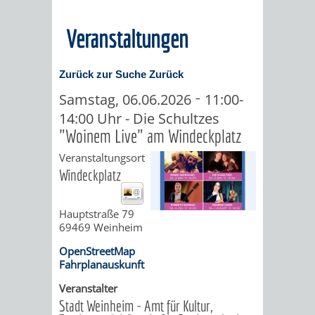
MÄNGELMELDER
INFOS
Veranstaltungen
UNSERE STADT
ZUR
Zurück zur Suche
Zurück
UKRAINE
-
Samstag, 06.06.2026
11:00-
14:00 Uhr - Die Schultzes
"Woinem Live" am Windeckplatz
STADTPORTRAIT
STADTGESCHICHTE
Veranstaltungsort
Windeckplatz
WAPPEN
EHRENBÜRGER
BÜRGERENGAGEM
REPORTAGEN
DER
AKTUELLES
KOORDINIER
Hauptstraße 79
69469
Weinheim
IMAGEFILM
ENGAGIERTE
WEINHEIMER
OpenStreetMap
Fahrplanauskunft
STADT
VEREINE
Veranstalter
Stadt Weinheim - Amt für Kultur,
UND