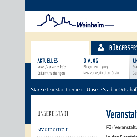
STADTTHEMEN
BÜRGERSER
AKTUELLES
DIALOG
U
News, Verkehrsinfos
Bürgerbeteiligung
Sta
Bekanntmachungen
Netzwerke, direkter Draht
Bü
Startseite
»
Stadtthemen
»
Unsere Stadt
»
Ortschaf
Veransta
UNSERE STADT
Für Veranstalt
Stadtportrait