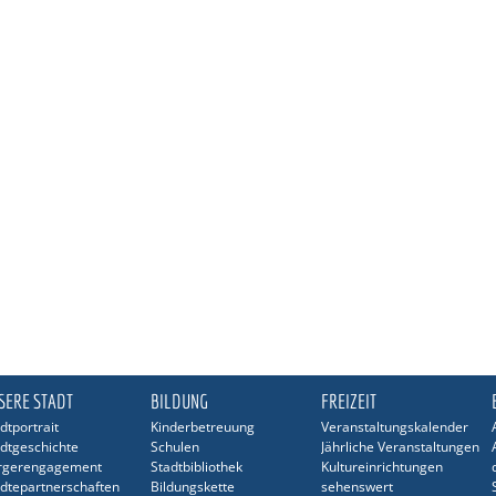
SERE STADT
BILDUNG
FREIZEIT
dtportrait
Kinderbetreuung
Veranstaltungskalender
dtgeschichte
Schulen
Jährliche Veranstaltungen
rgerengagement
Stadtbibliothek
Kultureinrichtungen
dtepartnerschaften
Bildungskette
sehenswert