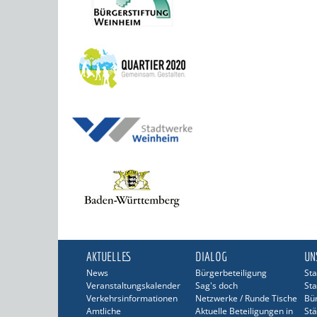
AKTUELLES
DIALOG
UN
News
Bürgerbeteiligung
Sta
Veranstaltungskalender
Sag's doch
Sta
Verkehrsinformationen
Netzwerke / Runde Tische
Bü
Amtliche
Aktuelle Beteiligungen in
Stä