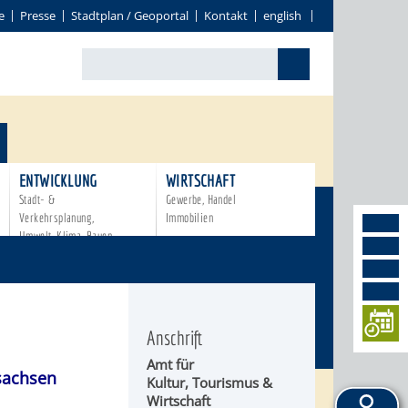
e
Presse
Stadtplan / Geoportal
Kontakt
english
ENTWICKLUNG
WIRTSCHAFT
Stadt- &
Gewerbe, Handel
Verkehrsplanung,
Immobilien
Umwelt, Klima, Bauen
Anschrift
Amt für
achsen
Kultur, Tourismus &
Wirtschaft