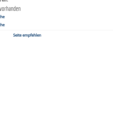
 ein.
 vorhanden
che
che
Seite empfehlen