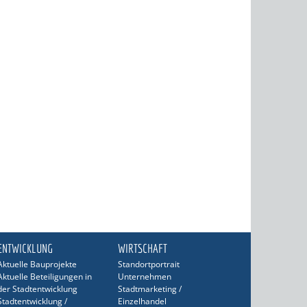
ENTWICKLUNG
WIRTSCHAFT
Aktuelle Bauprojekte
Standortportrait
Aktuelle Beteiligungen in
Unternehmen
der Stadtentwicklung
Stadtmarketing /
Stadtentwicklung /
Einzelhandel