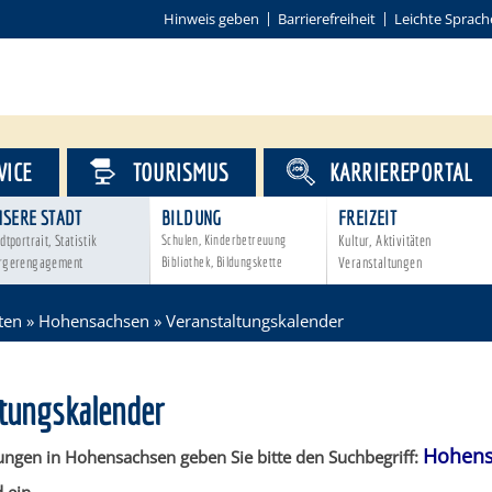
Hinweis geben
Barrierefreiheit
Leichte Sprach
VICE
TOURISMUS
KARRIEREPORTAL
NSERE STADT
BILDUNG
FREIZEIT
dtportrait, Statistik
Schulen, Kinderbetreuung
Kultur, Aktivitäten
rgerengagement
Bibliothek, Bildungskette
Veranstaltungen
ten
»
Hohensachsen
»
Veranstaltungskalender
ltungskalender
Hohens
ungen in Hohensachsen geben Sie bitte den Suchbegriff: