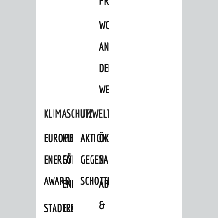
PROJEKTE
WOHNBEBAUUNG
AN
DER
WEINBERGSTRASSE
KLIMASCHUTZ
UMWELTSCHUTZ
EUROPEAN
KLIMASCHUTZ-
AKTION
ÖKOLOGISCHE
ENERGY
FÖRDERPROGRAMME
GEGEN
SANIERUNG/WAIDSEE
AWARD
SCHOTTERGÄRTEN
ENERGIEBERATUNG
ABFALL
&
STADTRADELN
ELEKTROMOBILITÄTSBERATUNG