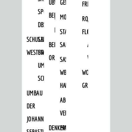
ÜBER
VERFAHREN
GEWERBEFLÄCHENENTWICKLUNGS
EINZELHANDELSKONZEPT
FRÜHLING
HERBST
SPORTHALLE
BEBAUUNGSPLÄNE
BEBAUUNGSPLÄNE
MOBILFUNKKONZEPT
LÄRMAKTIONSPLAN
RODENSTEINER
„WOINEM
DBS
KERNSTADT
STADTERNEUERUNG/-
FLOHMARKT
LIVE“
SCHULZENTRUM
SANIERUNG-
BEBAUUNGSPLÄNE
SANIERUNG
AM
WESTSTADT
UND
ORTSTEILE
WINDECKPLATZ
SANIERUNG
SANIERUNGSGEBIET
UMBAUMASSNAHME S
WESTLICH
HILDEBRANDSCHE
WOCHENMARKT
CHLOSS
HAUPTBAHNHOF
MÜHLE
GROOVE
UMBAU
ABGESCHLOSSENE
DER
VERFAHREN
JOHANN-
DENKMALSCHUTZ
ERHALTUNGSSATZUNGEN
SEBASTIAN-