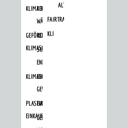
ALTLASTEN
KLIMAFIT
KOMMUNALE
FAIRTRADE
WÄRMEPLANUNG
KLEIDERTAUSCHBÖRSE
GEFÖRDERTE
KLIMASCHUTZKONZEPT
KLIMASCHUTZMASSNAHMEN
STÄDTISCHES
ENERGIEMANAGEMENT
KLIMASCHUTZKOMMISSION
ENERGIEKARAWANE
GEWERBE
PLASTIKTÜTENFREIE
EVENTS
EINKAUFSSTADT
GEMEINSAME