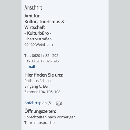
Anschrift
ORGANISATI
Amt für
Kultur, Tourismus &
SERVICEBEREICH
EHRUNGEN
Wirtschaft
- Kulturbüro -
FÜR
WISSENSWER
Obertorstraße 9
69469 Weinheim
VEREINE
HILFREICHE
Tel.: 06201 / 82 - 592
Fax: 06201 / 82 - 595
UND
ANSPRECHP
e-mail
Hier finden Sie uns:
ORGANISATIONEN
Rathaus Schloss
Eingang C, EG
INFORMATIONSP
Zimmer 104, 105, 108
Anfahrtsplan
(511
KB
)
STÄDTEPARTNERSCHAFTEN
ORTSCHAFTEN
Öffnungszeiten:
Sprechzeiten nach vorheriger
ANET
CAVAILLON
HOHENSACHSEN
LÜTZELSACH
Terminabsprache.