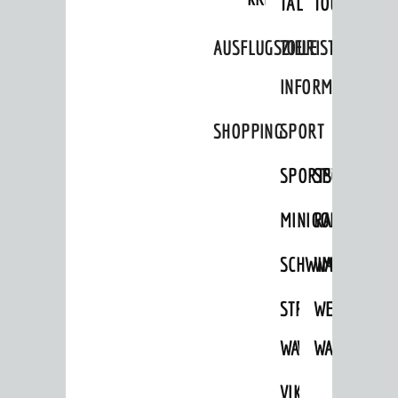
TAL
TOUR
Aktuelle Bauprojekte
AUSFLUGSZIELE
TOURIST
Aktuelle Beteiligungen in der
Stadtentwicklung
INFORMATION
Stadtentwicklung /
Verkehrsplanung
SHOPPING
SPORT
Klimaschutz
SPORTSTÄTTEN
SPORTVEREI
Umweltschutz
MINIGOLF
RADFAHREN
WIRTSCHAFT
SCHWIMMEN
WANDERN
Standortportrait
Unternehmen
STRANDBAD
TSG
WEINHEIMER
Stadtmarketing / Einzelhandel
WAIDSEE
WALDSCHWIM
WANDERWEG
VIKTOR-