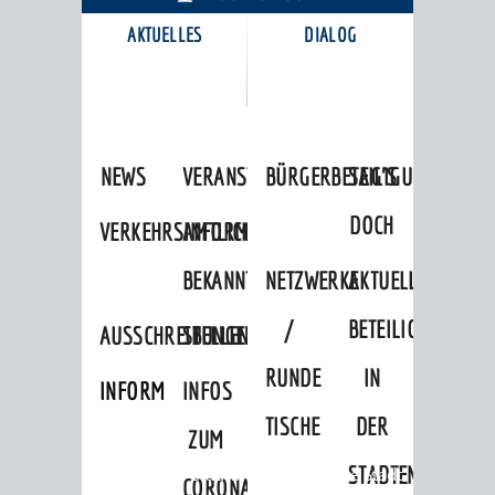
AKTUELLES
DIALOG
KARRIEREPORTAL
NEWS
VERANSTALTUNGSKALENDER
BÜRGERBETEILIGUNG
SAG'S
DOCH
VERKEHRSINFORMATIONEN
AMTLICHE
BEKANNTMACHUNGEN
NETZWERKE
AKTUELLE
/
BETEILIGUNGEN
AUSSCHREIBUNGEN
STELLENANGEBOTE
RUNDE
IN
INFORMATIONSPFLICHTEN
INFOS
TISCHE
DER
ZUM
STADTENTWICKLU
Startseite
»
Stadtthemen
»
Unsere Stadt
CORONAVIRUS