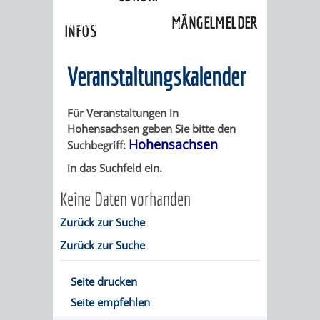
»
Ortschaften
»
Hohensachsen
»
MÄNGELMELDER
Veranstaltungskalender
INFOS
UNSERE STADT
ZUR
Veranstaltungskalender
UKRAINE
Für Veranstaltungen in
Hohensachsen geben Sie bitte den
STADTPORTRAIT
STADTGESCHICHTE
Hohensachsen
Suchbegriff:
in das Suchfeld ein.
WAPPEN
EHRENBÜRGER
BÜRGERENGAGEM
Keine Daten vorhanden
REPORTAGEN
DER
AKTUELLES
KOORDINIER
Zurück zur Suche
Zurück zur Suche
IMAGEFILM
ENGAGIERTE
WEINHEIMER
STADT
VEREINE
Seite drucken
Seite empfehlen
UND