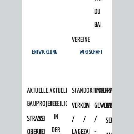
© Stadt Weinheim 2026
DULGER-
Impressum
Datenschutz
Datenschutz-
Einstellungen
Kontakt
BAD
VEREINE
ENTWICKLUNG
WIRTSCHAFT
AKTUELLE
AKTUELLE
STANDORTPORTRAIT
UNTERNEHMEN
BAUPROJEKTE
BETEILIGUNGEN
VERKEHRSANBINDUNG
DATEN
GEWERBEFLÄCHE
LADENFLÄCH
IN
STRASSENBAUMASSNAHMEN OB
NEUBAU
/
/
/
SERVICEANG
DER
ERFLOCKENBACH
BETRIEBSGEBÄUDE
LAGE
ZAHLEN
-