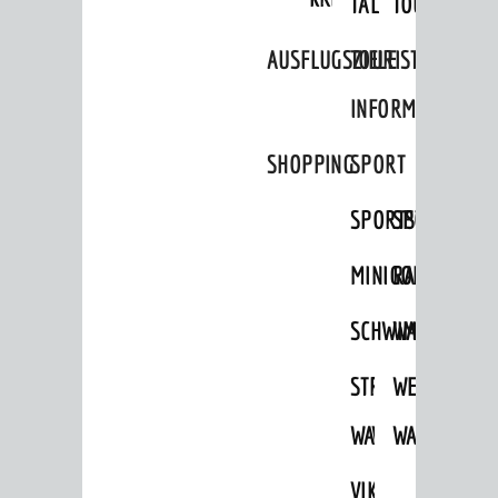
TAL
TOUR
Aktuelle Bauprojekte
AUSFLUGSZIELE
TOURIST
Aktuelle Beteiligungen in der
Stadtentwicklung
INFORMATION
Stadtentwicklung /
Verkehrsplanung
SHOPPING
SPORT
Klimaschutz
SPORTSTÄTTEN
SPORTVEREI
Umweltschutz
MINIGOLF
RADFAHREN
WIRTSCHAFT
SCHWIMMEN
WANDERN
Standortportrait
Unternehmen
STRANDBAD
TSG
WEINHEIMER
Stadtmarketing / Einzelhandel
WAIDSEE
WALDSCHWIM
WANDERWEG
VIKTOR-