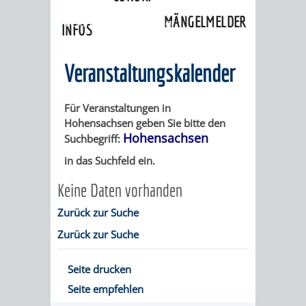
»
Ortschaften
»
Hohensachsen
»
MÄNGELMELDER
Veranstaltungskalender
INFOS
UNSERE STADT
ZUR
Veranstaltungskalender
UKRAINE
Für Veranstaltungen in
Hohensachsen geben Sie bitte den
STADTPORTRAIT
STADTGESCHICHTE
Hohensachsen
Suchbegriff:
in das Suchfeld ein.
WAPPEN
EHRENBÜRGER
BÜRGERENGAGEM
Keine Daten vorhanden
REPORTAGEN
DER
AKTUELLES
KOORDINIER
Zurück zur Suche
Zurück zur Suche
IMAGEFILM
ENGAGIERTE
WEINHEIMER
STADT
VEREINE
Seite drucken
Seite empfehlen
UND