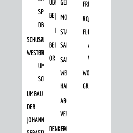
ÜBER
VERFAHREN
GEWERBEFLÄCHENENTWICKLUNGS
EINZELHANDELSKONZEPT
FRÜHLING
HERBST
SPORTHALLE
BEBAUUNGSPLÄNE
BEBAUUNGSPLÄNE
MOBILFUNKKONZEPT
LÄRMAKTIONSPLAN
RODENSTEINER
„WOINEM
DBS
KERNSTADT
STADTERNEUERUNG/-
FLOHMARKT
LIVE“
SCHULZENTRUM
SANIERUNG-
BEBAUUNGSPLÄNE
SANIERUNG
AM
WESTSTADT
UND
ORTSTEILE
WINDECKPLATZ
SANIERUNG
SANIERUNGSGEBIET
UMBAUMASSNAHME S
WESTLICH
HILDEBRANDSCHE
WOCHENMARKT
CHLOSS
HAUPTBAHNHOF
MÜHLE
GROOVE
UMBAU
ABGESCHLOSSENE
DER
VERFAHREN
JOHANN-
DENKMALSCHUTZ
ERHALTUNGSSATZUNGEN
SEBASTIAN-