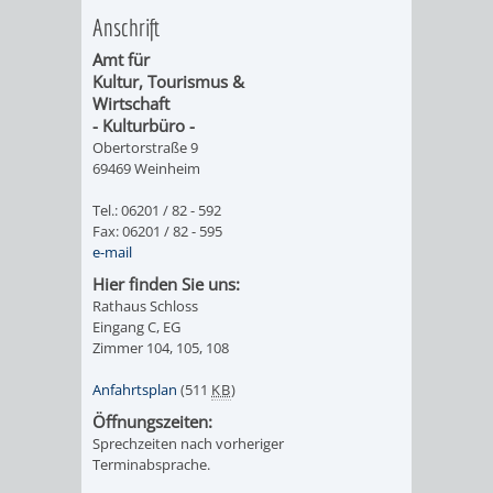
Anschrift
ORGANISATI
Amt für
Kultur, Tourismus &
SERVICEBEREICH
EHRUNGEN
Wirtschaft
- Kulturbüro -
FÜR
WISSENSWER
Obertorstraße 9
69469 Weinheim
VEREINE
HILFREICHE
Tel.: 06201 / 82 - 592
Fax: 06201 / 82 - 595
UND
ANSPRECHP
e-mail
Hier finden Sie uns:
ORGANISATIONEN
Rathaus Schloss
Eingang C, EG
INFORMATIONSP
Zimmer 104, 105, 108
Anfahrtsplan
(511
KB
)
STÄDTEPARTNERSCHAFTEN
ORTSCHAFTEN
Öffnungszeiten:
Sprechzeiten nach vorheriger
ANET
CAVAILLON
HOHENSACHSEN
LÜTZELSACH
Terminabsprache.