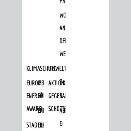
PROJEKTE
WOHNBEBAUUNG
AN
DER
WEINBERGSTRASSE
KLIMASCHUTZ
UMWELTSCHUTZ
EUROPEAN
KLIMASCHUTZ-
AKTION
ÖKOLOGISCHE
ENERGY
FÖRDERPROGRAMME
GEGEN
SANIERUNG/WAIDSEE
AWARD
SCHOTTERGÄRTEN
ENERGIEBERATUNG
ABFALL
&
STADTRADELN
ELEKTROMOBILITÄTSBERATUNG