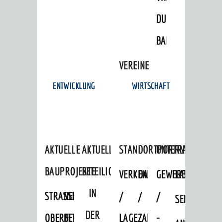
© Stadt Weinheim 2026
DULGER-
Impressum
Datenschutz
Datenschutz-
Einstellungen
Kontakt
BAD
VEREINE
ENTWICKLUNG
WIRTSCHAFT
AKTUELLE
AKTUELLE
STANDORTPORTRAIT
UNTERNEHMEN
BAUPROJEKTE
BETEILIGUNGEN
VERKEHRSANBINDUNG
DATEN
GEWERBEFLÄCHE
LADENFLÄCH
IN
STRASSENBAUMASSNAHMEN OB
NEUBAU
/
/
/
SERVICEANG
DER
ERFLOCKENBACH
BETRIEBSGEBÄUDE
LAGE
ZAHLEN
-