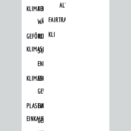
ALTLASTEN
KLIMAFIT
KOMMUNALE
FAIRTRADE
WÄRMEPLANUNG
KLEIDERTAUSCHBÖRSE
GEFÖRDERTE
KLIMASCHUTZKONZEPT
KLIMASCHUTZMASSNAHMEN
STÄDTISCHES
ENERGIEMANAGEMENT
KLIMASCHUTZKOMMISSION
ENERGIEKARAWANE
GEWERBE
PLASTIKTÜTENFREIE
EVENTS
EINKAUFSSTADT
GEMEINSAME