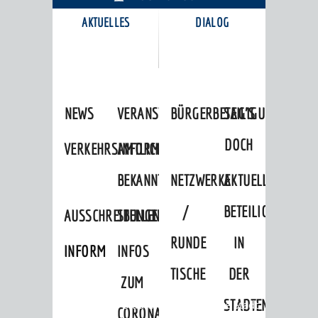
AKTUELLES
DIALOG
KARRIEREPORTAL
NEWS
VERANSTALTUNGSKALENDER
BÜRGERBETEILIGUNG
SAG'S
DOCH
VERKEHRSINFORMATIONEN
AMTLICHE
BEKANNTMACHUNGEN
NETZWERKE
AKTUELLE
/
BETEILIGUNGEN
AUSSCHREIBUNGEN
STELLENANGEBOTE
RUNDE
IN
INFORMATIONSPFLICHTEN
INFOS
TISCHE
DER
ZUM
STADTENTWICKLU
Startseite
»
Stadtthemen
»
Unsere Stadt
CORONAVIRUS