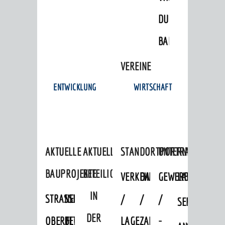
© Stadt Weinheim 2026
DULGER-
Impressum
Datenschutz
Datenschutz-
Einstellungen
Kontakt
BAD
VEREINE
ENTWICKLUNG
WIRTSCHAFT
AKTUELLE
AKTUELLE
STANDORTPORTRAIT
UNTERNEHMEN
BAUPROJEKTE
BETEILIGUNGEN
VERKEHRSANBINDUNG
DATEN
GEWERBEFLÄCHE
LADENFLÄCH
IN
STRASSENBAUMASSNAHMEN OB
NEUBAU
/
/
/
SERVICEANG
DER
ERFLOCKENBACH
BETRIEBSGEBÄUDE
LAGE
ZAHLEN
-