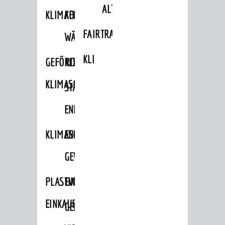
ALTLASTEN
KLIMAFIT
KOMMUNALE
FAIRTRADE
WÄRMEPLANUNG
KLEIDERTAUSCHBÖRSE
GEFÖRDERTE
KLIMASCHUTZKONZEPT
KLIMASCHUTZMASSNAHMEN
STÄDTISCHES
ENERGIEMANAGEMENT
KLIMASCHUTZKOMMISSION
ENERGIEKARAWANE
GEWERBE
PLASTIKTÜTENFREIE
EVENTS
EINKAUFSSTADT
GEMEINSAME