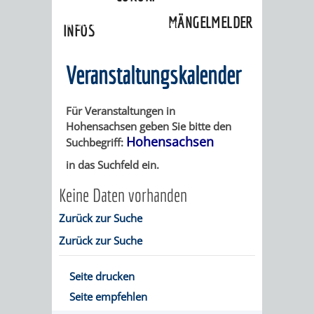
»
Ortschaften
»
Hohensachsen
»
MÄNGELMELDER
Veranstaltungskalender
INFOS
UNSERE STADT
ZUR
Veranstaltungskalender
UKRAINE
Für Veranstaltungen in
Hohensachsen geben Sie bitte den
STADTPORTRAIT
STADTGESCHICHTE
Hohensachsen
Suchbegriff:
in das Suchfeld ein.
WAPPEN
EHRENBÜRGER
BÜRGERENGAGEM
Keine Daten vorhanden
REPORTAGEN
DER
AKTUELLES
KOORDINIER
Zurück zur Suche
Zurück zur Suche
IMAGEFILM
ENGAGIERTE
WEINHEIMER
STADT
VEREINE
Seite drucken
Seite empfehlen
UND