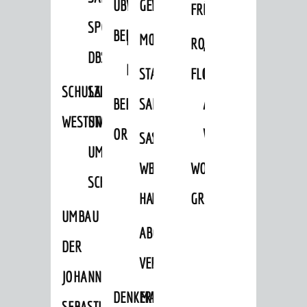
ÜBER
VERFAHREN
GEWERBEFLÄCHENENTWICKLUNGS
EINZELHANDELSKONZEPT
FRÜHLING
HERBST
SPORTHALLE
BEBAUUNGSPLÄNE
BEBAUUNGSPLÄNE
MOBILFUNKKONZEPT
LÄRMAKTIONSPLAN
RODENSTEINER
„WOINEM
DBS
KERNSTADT
STADTERNEUERUNG/-
FLOHMARKT
LIVE“
SCHULZENTRUM
SANIERUNG-
BEBAUUNGSPLÄNE
SANIERUNG
AM
WESTSTADT
UND
ORTSTEILE
WINDECKPLATZ
SANIERUNG
SANIERUNGSGEBIET
UMBAUMASSNAHME S
WESTLICH
HILDEBRANDSCHE
WOCHENMARKT
CHLOSS
HAUPTBAHNHOF
MÜHLE
GROOVE
UMBAU
ABGESCHLOSSENE
DER
VERFAHREN
JOHANN-
DENKMALSCHUTZ
ERHALTUNGSSATZUNGEN
SEBASTIAN-