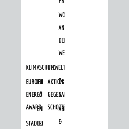
PROJEKTE
WOHNBEBAUUNG
AN
DER
WEINBERGSTRASSE
KLIMASCHUTZ
UMWELTSCHUTZ
EUROPEAN
KLIMASCHUTZ-
AKTION
ÖKOLOGISCHE
ENERGY
FÖRDERPROGRAMME
GEGEN
SANIERUNG/WAIDSEE
AWARD
SCHOTTERGÄRTEN
ENERGIEBERATUNG
ABFALL
&
STADTRADELN
ELEKTROMOBILITÄTSBERATUNG