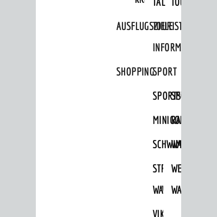
TAL
TOUR
Aktuelle Bauprojekte
AUSFLUGSZIELE
TOURIST
Aktuelle Beteiligungen in der
Stadtentwicklung
INFORMATION
Stadtentwicklung /
Verkehrsplanung
SHOPPING
SPORT
Klimaschutz
SPORTSTÄTTEN
SPORTVEREI
Umweltschutz
MINIGOLF
RADFAHREN
WIRTSCHAFT
SCHWIMMEN
WANDERN
Standortportrait
Unternehmen
STRANDBAD
TSG
WEINHEIMER
Stadtmarketing / Einzelhandel
WAIDSEE
WALDSCHWIM
WANDERWEG
VIKTOR-