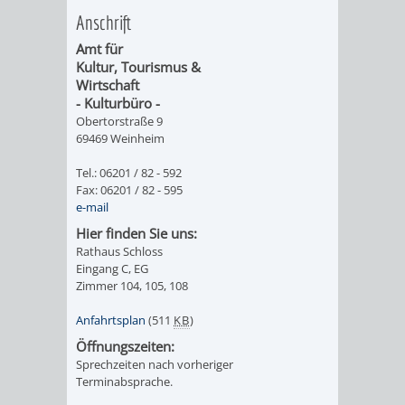
Anschrift
ORGANISATI
Amt für
Kultur, Tourismus &
SERVICEBEREICH
EHRUNGEN
Wirtschaft
- Kulturbüro -
FÜR
WISSENSWER
Obertorstraße 9
69469 Weinheim
VEREINE
HILFREICHE
Tel.: 06201 / 82 - 592
Fax: 06201 / 82 - 595
UND
ANSPRECHP
e-mail
Hier finden Sie uns:
ORGANISATIONEN
Rathaus Schloss
Eingang C, EG
INFORMATIONSP
Zimmer 104, 105, 108
Anfahrtsplan
(511
KB
)
STÄDTEPARTNERSCHAFTEN
ORTSCHAFTEN
Öffnungszeiten:
Sprechzeiten nach vorheriger
ANET
CAVAILLON
HOHENSACHSEN
LÜTZELSACH
Terminabsprache.