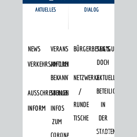
AKTUELLES
DIALOG
KARRIEREPORTAL
NEWS
VERANSTALTUNGSKALENDER
BÜRGERBETEILIGUNG
SAG'S
DOCH
VERKEHRSINFORMATIONEN
AMTLICHE
BEKANNTMACHUNGEN
NETZWERKE
AKTUELLE
/
BETEILIGUNGEN
AUSSCHREIBUNGEN
STELLENANGEBOTE
RUNDE
IN
INFORMATIONSPFLICHTEN
INFOS
TISCHE
DER
ZUM
STADTENTWICKLU
Startseite
»
Stadtthemen
»
Unsere Stadt
CORONAVIRUS