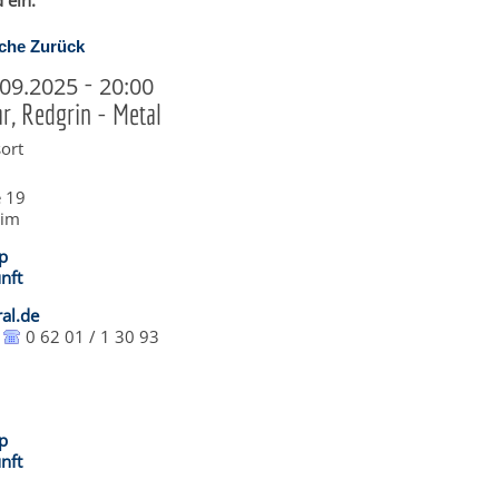
 ein.
che
Zurück
-
6.09.2025
20:00
r, Redgrin - Metal
ort
 19
eim
p
nft
al.de
0 62 01 / 1 30 93
p
nft