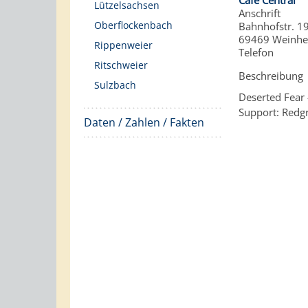
Café Central
Lützelsachsen
Anschrift
Oberflockenbach
Bahnhofstr. 1
69469
Weinh
Rippenweier
Telefon
Ritschweier
Beschreibung
Sulzbach
Deserted Fear 
Support: Redgr
Daten / Zahlen / Fakten