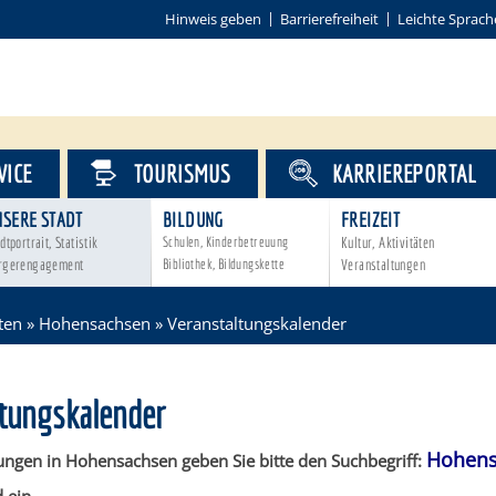
Hinweis geben
Barrierefreiheit
Leichte Sprach
VICE
TOURISMUS
KARRIEREPORTAL
NSERE STADT
BILDUNG
FREIZEIT
dtportrait, Statistik
Schulen, Kinderbetreuung
Kultur, Aktivitäten
rgerengagement
Bibliothek, Bildungskette
Veranstaltungen
ten
»
Hohensachsen
»
Veranstaltungskalender
ltungskalender
Hohens
ungen in Hohensachsen geben Sie bitte den Suchbegriff: