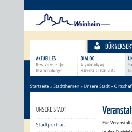
STADTTHEMEN
BÜRGERSER
AKTUELLES
DIALOG
U
News, Verkehrsinfos
Bürgerbeteiligung
Sta
Bekanntmachungen
Netzwerke, direkter Draht
Bü
Startseite
»
Stadtthemen
»
Unsere Stadt
»
Ortschaf
Veransta
UNSERE STADT
Für Veranstalt
Stadtportrait