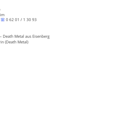
9
eim
0 62 01 / 1 30 93
– Death Metal aus Eisenberg
in (Death Metal)