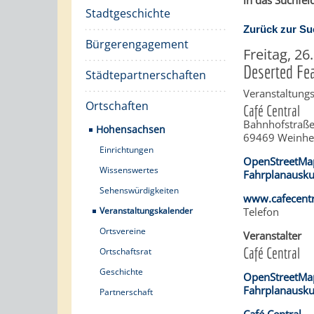
in das Suchfeld
Stadtgeschichte
Zurück zur Su
Bürgerengagement
Freitag, 2
Deserted Fea
Städtepartnerschaften
Veranstaltungs
Ortschaften
Café Central
Bahnhofstraße
Hohensachsen
69469
Weinh
Einrichtungen
OpenStreetMa
Wissenswertes
Fahrplanausku
Sehenswürdigkeiten
www.cafecentr
Veranstaltungskalender
Telefon
Ortsvereine
Veranstalter
Café Central
Ortschaftsrat
Geschichte
OpenStreetMa
Fahrplanausku
Partnerschaft