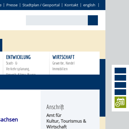
e
Presse
Stadtplan / Geoportal
Kontakt
english
ENTWICKLUNG
WIRTSCHAFT
Stadt- &
Gewerbe, Handel
Verkehrsplanung,
Immobilien
Umwelt, Klima, Bauen
Anschrift
Amt für
achsen
Kultur, Tourismus &
Wirtschaft