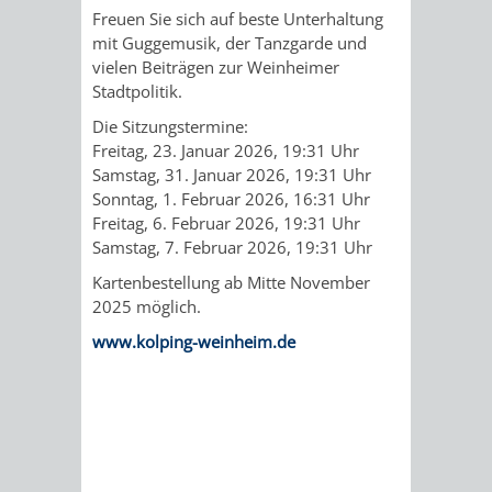
IMOLA
LUTHERSTADT
EINRICHTUNGEN
WISSENSWERTE
EINRICHTUN
WISSENSW
Freuen Sie sich auf beste Unterhaltung
mit Guggemusik, der Tanzgarde und
EISLEBEN
SEHENSWÜRDIGKE
VERANSTALTUN
SEHENSWÜRD
VERANSTA
vielen Beiträgen zur Weinheimer
Stadtpolitik.
RAMAT
VARCES
ORTSVEREINE
ORTSCHAFTSRA
ORTSVEREIN
ORTSCHAF
Die Sitzungstermine:
Freitag, 23. Januar 2026, 19:31 Uhr
GAN
ALLIÈRES
Samstag, 31. Januar 2026, 19:31 Uhr
GESCHICHTE
PARTNERSCHAF
GESCHICHTE
PARTNERS
Sonntag, 1. Februar 2026, 16:31 Uhr
ET
Freitag, 6. Februar 2026, 19:31 Uhr
OBERFLOCKENBAC
RIPPENWEIE
Samstag, 7. Februar 2026, 19:31 Uhr
RISSET
Kartenbestellung ab Mitte November
EINRICHTUNGEN
WISSENSWERTE
EINRICHTUN
WISSENSW
2025 möglich.
SEHENSWÜRDIGKE
VERANSTALTUN
VERANSTALT
ORTSVERE
www.kolping-weinheim.de
ORTSVEREINE
ORTSCHAFTSRA
ORTSCHAFTS
GESCHICH
GESCHICHTE
RITSCHWEIE