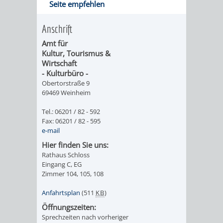
Seite empfehlen
DATEN
Anschrift
/
Amt für
ZAHLEN
Kultur, Tourismus &
Wirtschaft
/
- Kulturbüro -
Obertorstraße 9
69469 Weinheim
FAKTEN
Tel.: 06201 / 82 - 592
BILDUNG
FREIZEIT
Fax: 06201 / 82 - 595
e-mail
Hier finden Sie uns:
Rathaus Schloss
Eingang C, EG
Zimmer 104, 105, 108
KINDERBETREUUNG
SCHULEN
VERANSTALTUNGSKALENDER
JÄHRLICHE
Anfahrtsplan
(511
KB
)
VERANSTALTUNGE
KINDERTAGESPFLEGE
KINDERKRIPPEN
SCHULARTEN
SCHULVERWALTUNG
Öffnungszeiten:
Sprechzeiten nach vorheriger