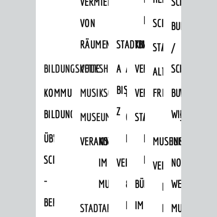
VERMIETUNG
SCHLOSS
MUSEUM
VON
SCHLOSSPARK
HEILPFLANZEN
BURGEN
RÄUMEN
STADTBIBLIOTHEK
KINO
STADTGARTEN
HAGANDERPAR
/
BILDUNGSKETTE
VOLKSHOCHSCHULE
A
AUSLEIHE
VERANSTALTER
SCHLOSS
ALTER
ROSENANLAGE
BIS
KOMMUNALES
MUSIKSCHULE
MEDIENANGEBOTE
VERANSTALTUNGSRÄU
FRIEDHOF
BURGRUINE
WACHENB
Z
BILDUNGSMANAGEMENT
WINDECK
MUSEUM
ONLINE-
STADTHALLE
ROLF-
SCHLOSS
ÜBERGANG
"FRÜHE
KATALOG
ENGELBRECHT-
VERANSTALTUNGEN
KINDER
MUSEUM
INGRID-
SCHULE
BILDUNG"
HAUS
IM
VERANSTALTUNGEN
AUSBILDUNG
NOLL-
VERANSTALTUNGE
KINDER
-
MUSEUM
&
BÜRGERSAAL
WEG
IM
BERUF
PRAKTIKA
IM
STADTARCHIV
MUSEUM
MUNDART-