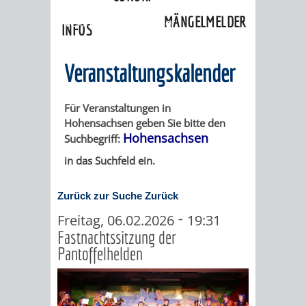
»
Ortschaften
»
Hohensachsen
»
MÄNGELMELDER
Veranstaltungskalender
INFOS
UNSERE STADT
ZUR
Veranstaltungskalender
UKRAINE
Für Veranstaltungen in
Hohensachsen geben Sie bitte den
STADTPORTRAIT
STADTGESCHICHTE
Hohensachsen
Suchbegriff:
in das Suchfeld ein.
WAPPEN
EHRENBÜRGER
BÜRGERENGAGEM
Zurück zur Suche
Zurück
REPORTAGEN
DER
AKTUELLES
KOORDINIER
-
Freitag, 06.02.2026
19:31
Fastnachtssitzung der
IMAGEFILM
ENGAGIERTE
WEINHEIMER
Pantoffelhelden
STADT
VEREINE
UND