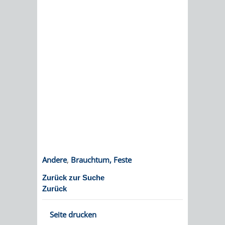
EINRICHTUN
WISSENSW
SEHENSWÜRD
VERANSTA
ORTSVEREIN
ORTSCHAF
GESCHICHTE
SULZBACH
EINRICHTUNGEN
WISSENSWERTE
SEHENSWÜRDIGKE
VERANSTALTUN
Andere
,
Brauchtum, Feste
Zurück zur Suche
VERANSTALTUNGS
ORTSVEREINE
Zurück
ORTSCHAFTSRAT
GESCHICHTE
Seite drucken