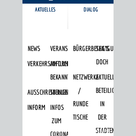
AKTUELLES
DIALOG
KARRIEREPORTAL
NEWS
VERANSTALTUNGSKALENDER
BÜRGERBETEILIGUNG
SAG'S
DOCH
VERKEHRSINFORMATIONEN
AMTLICHE
BEKANNTMACHUNGEN
NETZWERKE
AKTUELLE
/
BETEILIGUNGEN
AUSSCHREIBUNGEN
STELLENANGEBOTE
RUNDE
IN
INFORMATIONSPFLICHTEN
INFOS
TISCHE
DER
ZUM
STADTENTWICKLU
Startseite
»
Stadtthemen
»
Unsere Stadt
CORONAVIRUS