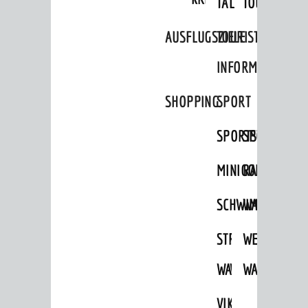
TAL
TOUR
Infos zum Coronavirus
Infos zur Ukraine
AUSFLUGSZIELE
TOURIST
DIALOG
INFORMATION
Bürgerbeteiligung
SHOPPING
SPORT
Sag's doch
SPORTSTÄTTEN
SPORTVEREI
Netzwerke / Runde Tische
MINIGOLF
RADFAHREN
Aktuelle Beteiligungen in der
Stadtentwicklung
SCHWIMMEN
WANDERN
Mängelmelder
STRANDBAD
TSG
WEINHEIMER
UNSERE STADT
Stadtportrait
WAIDSEE
WALDSCHWIM
WANDERWEG
Stadtgeschichte
VIKTOR-