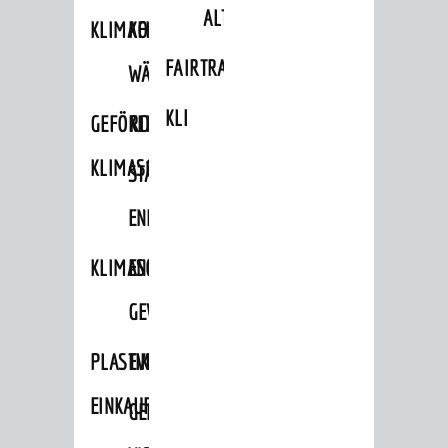
ALTLASTEN
KLIMAFIT
KOMMUNALE
FAIRTRADE
WÄRMEPLANUNG
KLEIDERTAUSCHBÖRSE
GEFÖRDERTE
KLIMASCHUTZKONZEPT
KLIMASCHUTZMASSNAHMEN
STÄDTISCHES
ENERGIEMANAGEMENT
KLIMASCHUTZKOMMISSION
ENERGIEKARAWANE
GEWERBE
PLASTIKTÜTENFREIE
EVENTS
EINKAUFSSTADT
GEMEINSAME