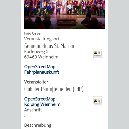
ORGANISATI
SERVICEBEREICH
EHRUNGEN
Foto Oeser
FÜR
WISSENSWER
Veranstaltungsort
Gemeindehaus St. Marien
VEREINE
Forlenweg 5
HILFREICHE
69469
Weinheim
UND
ANSPRECHP
OpenStreetMap
Fahrplanauskunft
ORGANISATIONEN
Veranstalter
Club der Pantoffelhelden (CdP)
INFORMATIONSP
OpenStreetMap
STÄDTEPARTNERSCHAFTEN
ORTSCHAFTEN
Kolping Weinheim
Anschrift
.
ANET
CAVAILLON
HOHENSACHSEN
LÜTZELSACH
Beschreibung