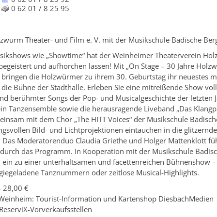
0 62 01 / 8 25 95
wurm Theater- und Film e. V. mit der Musikschule Badische Ber
sikshows wie „Showtime“ hat der Weinheimer Theaterverein Hol
 begeistert und aufhorchen lassen! Mit „On Stage – 30 Jahre Hol
“ bringen die Holzwürmer zu ihrem 30. Geburtstag ihr neuestes m
ie Bühne der Stadthalle. Erleben Sie eine mitreißende Show vol
nd berühmter Songs der Pop- und Musicalgeschichte der letzten J
ein Tanzensemble sowie die herausragende Liveband „Das Klangpa
meinsam mit dem Chor „The HITT Voices“ der Musikschule Badisch
svollen Bild- und Lichtprojektionen eintauchen in die glitzernde
 Das Moderatorenduo Claudia Griethe und Holger Mattenklott fü
durch das Programm. In Kooperation mit der Musikschule Badisc
 ein zu einer unterhaltsamen und facettenreichen Bühnenshow 
rgiegeladene Tanznummern oder zeitlose Musical-Highlights.
 - 28,00 €
 Weinheim: Tourist-Information und Kartenshop DiesbachMedien
 ReserviX-Vorverkaufsstellen