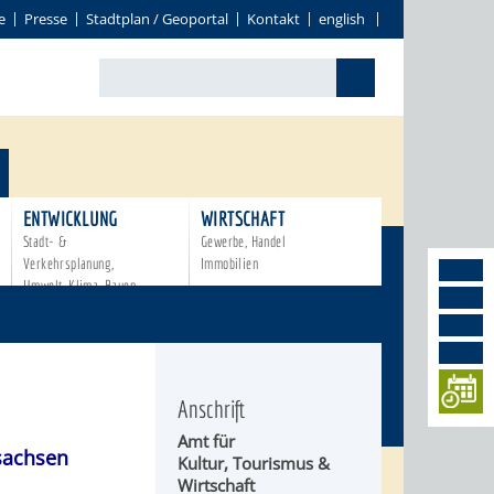
e
Presse
Stadtplan / Geoportal
Kontakt
english
ENTWICKLUNG
WIRTSCHAFT
Stadt- &
Gewerbe, Handel
Verkehrsplanung,
Immobilien
Umwelt, Klima, Bauen
Anschrift
Amt für
achsen
Kultur, Tourismus &
Wirtschaft