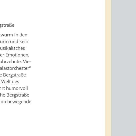
gstraße
zwurm in den
zwurm und kein
usikalisches
ler Emotionen,
ahrzehnte. Vier
lastorchester“
e Bergstraße
 Welt des
hrt humorvoll
he Bergstraße
– ob bewegende