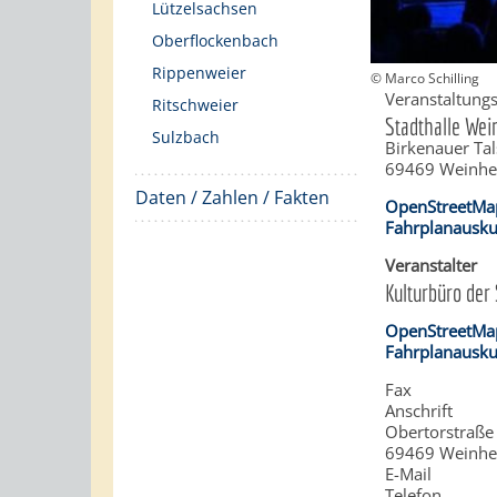
Lützelsachsen
Oberflockenbach
Rippenweier
© Marco Schilling
Veranstaltungs
Ritschweier
Stadthalle We
Sulzbach
Birkenauer Tal
69469
Weinh
Daten / Zahlen / Fakten
OpenStreetMa
Fahrplanausku
Veranstalter
Kulturbüro der
OpenStreetMa
Fahrplanausku
Fax
Anschrift
Obertorstraße
69469
Weinh
E-Mail
Telefon