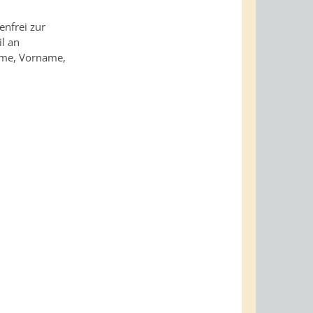
enfrei zur
il an
ame, Vorname,