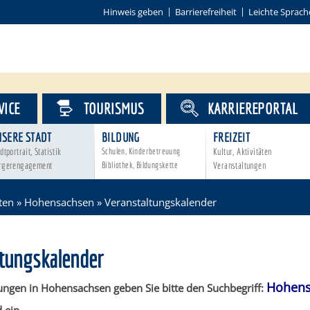
Hinweis geben
Barrierefreiheit
Leichte Sprach
VICE
TOURISMUS
KARRIEREPORTAL
NSERE STADT
BILDUNG
FREIZEIT
dtportrait, Statistik
Schulen, Kinderbetreuung
Kultur, Aktivitäten
rgerengagement
Bibliothek, Bildungskette
Veranstaltungen
ten
»
Hohensachsen
»
Veranstaltungskalender
ltungskalender
Hohens
ungen in Hohensachsen geben Sie bitte den Suchbegriff: