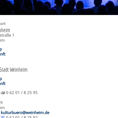
ort
inheim
straße 1
eim
p
nft
 Stadt Weinheim
p
nft
0 62 01 / 8 25 95
 9
eim
kulturbuero@weinheim.de
0 62 01 / 8 25 92