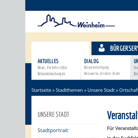
STADTTHEMEN
BÜRGERSER
AKTUELLES
DIALOG
U
News, Verkehrsinfos
Bürgerbeteiligung
Sta
Bekanntmachungen
Netzwerke, direkter Draht
Bü
Startseite
»
Stadtthemen
»
Unsere Stadt
»
Ortschaf
Veransta
UNSERE STADT
Für Veranstalt
Stadtportrait