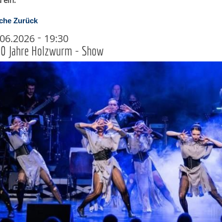
 ein.
che
Zurück
-
2.06.2026
19:30
30 Jahre Holzwurm - Show