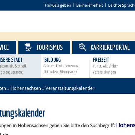
Hinweis geben
Barrierefreiheit
Leichte Sprach
VICE
TOURISMUS
KARRIEREPORTAL
NSERE STADT
BILDUNG
FREIZEIT
dtportrait, Statistik
Schulen, Kinderbetreuung
Kultur, Aktivitäten
rgerengagement
Bibliothek, Bildungskette
Veranstaltungen
ten
»
Hohensachsen
»
Veranstaltungskalender
ltungskalender
Hohens
ungen in Hohensachsen geben Sie bitte den Suchbegriff: