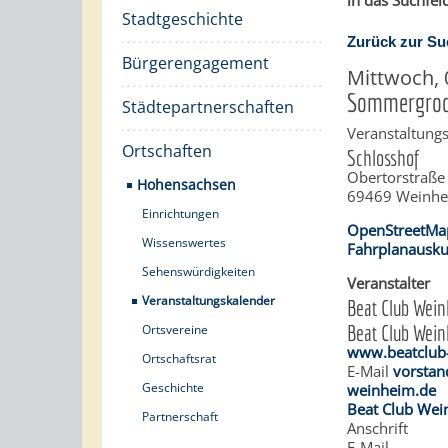
in das Suchfeld
Stadtgeschichte
Zurück zur Su
Bürgerengagement
Mittwoch, 
Sommergroov
Städtepartnerschaften
Veranstaltungs
Ortschaften
Schlosshof
Obertorstraße
Hohensachsen
69469
Weinh
Einrichtungen
OpenStreetMa
Wissenswertes
Fahrplanausku
Sehenswürdigkeiten
Veranstalter
Veranstaltungskalender
Beat Club Wein
Beat Club Wein
Ortsvereine
www.beatclub
Ortschaftsrat
E-Mail
vorstan
Geschichte
weinheim.de
Beat Club We
Partnerschaft
Anschrift
E-Mail