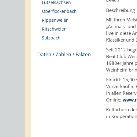
Lützelsachsen
Beschreibung
Oberflockenbach
Mit ihren Mei
Rippenweier
„Animals“ und 
Ritschweier
live in diese 
Sulzbach
Klassiker und 
Seit 2012 bege
Daten / Zahlen / Fakten
Beat Club Wei
1980er Jahre p
Weinheim brin
Eintritt: 15,00 
Vorverkauf in
In allen Reser
Online:
www.re
Kulturbüro de
in Kooperatio