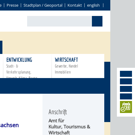
e
Presse
Stadtplan / Geoportal
Kontakt
english
ENTWICKLUNG
WIRTSCHAFT
Stadt- &
Gewerbe, Handel
Verkehrsplanung,
Immobilien
Umwelt, Klima, Bauen
Anschrift
Amt für
achsen
Kultur, Tourismus &
Wirtschaft