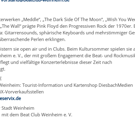
sterwerken „Meddle“, „The Dark Side Of The Moon“, „Wish You Wer
„The Wall“ prägte Pink Floyd den Progressiven Rock der 1970er. 
Ära: Gitarrensounds, sphärische Keyboards und mehrstimmiger Ge
überraschende Perlen erklingen.
istern sie open air und in Clubs. Beim Kultursommer spielen sie 
nheim e. V., der mit großem Engagement die Beat- und Rockmusik
flegt und vielfältige Konzerterlebnisse dieser Zeit nach
gt.
€
 Weinheim: Tourist-Information und Kartenshop DiesbachMedien
viX-Vorverkaufsstellen
servix.de
r Stadt Weinheim
n mit dem Beat Club Weinheim e. V.