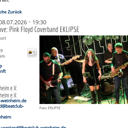
 ein.
che
Zurück
-
08.07.2026
19:30
e: Pink Floyd Coverband EKLIPSE
ort
 9
eim
p
nft
heim e.V.
heim e.V.
-weinheim.de
d@beatclub-
Foto: EKLIPSE
inheim
vorstand@beatclub-weinheim.de