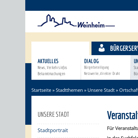
STADTTHEMEN
BÜRGERSER
AKTUELLES
DIALOG
U
News, Verkehrsinfos
Bürgerbeteiligung
Sta
Bekanntmachungen
Netzwerke, direkter Draht
Bü
Startseite
»
Stadtthemen
»
Unsere Stadt
»
Ortschaf
Veransta
UNSERE STADT
Für Veranstalt
Stadtportrait