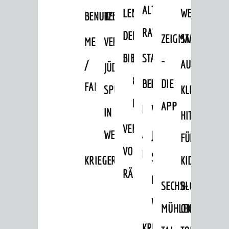
ALTEN
LEIHVERKEHR
SERVICE
WEG
BENUTZUNG
BESTANDSÜBERSICHT
RATHAUS
DER
FÜR
ZEIGMAL
STADTTEILE
MELDEKARTEI
VERÖFFENTLICHUNGEN
BIBLIOTHEK
LEHRER/INNEN
STADTARCHIV
-
/
AUSFLUGSZI
JÜDISCHE
&
BENUTZUNG
BESTANDSÜBERSICH
DIE
FAMILIENFORSCHUNG
SPUREN
KLEINSTADT
ERZIEHER/INNEN
APP
MELDEKARTEI
VERÖFFENTLICHUNG
IN
HITS
VERMIETUNG
/
WEINHEIM
JÜDISCHE
FÜR
VON
FAMILIENFORSCHUNG
SPUREN
KRIEGERDENKMAL
KIDS
RÄUMEN
IN
SECHS-
BLOGGER
WEINHEIM
MÜHLEN-
ON
AKTUELLES
KRIEGERDENKMAL