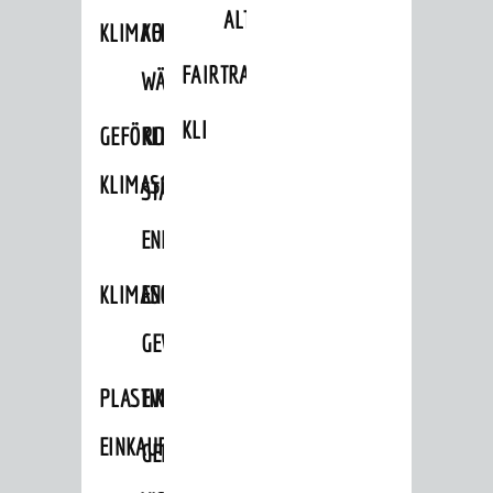
ALTLASTEN
KLIMAFIT
KOMMUNALE
FAIRTRADE
WÄRMEPLANUNG
KLEIDERTAUSCHBÖRSE
GEFÖRDERTE
KLIMASCHUTZKONZEPT
KLIMASCHUTZMASSNAHMEN
STÄDTISCHES
ENERGIEMANAGEMENT
KLIMASCHUTZKOMMISSION
ENERGIEKARAWANE
GEWERBE
PLASTIKTÜTENFREIE
EVENTS
EINKAUFSSTADT
GEMEINSAME