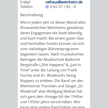
E-Mail
rathaus@weinheim.de
IMOLA
LUTHERSTADT
EINRICHTUNGEN
WISSENSWERTE
EINRICHTUN
WISSENSW
Telefon
0 62 01 / 82 - 0
EISLEBEN
Beschreibung
SEHENSWÜRDIGKE
VERANSTALTUN
SEHENSWÜRD
VERANSTA
Wie in jedem Jahr ist dieser Abend allen
RAMAT
VARCES
ORTSVEREINE
ORTSCHAFTSRA
ORTSVEREIN
ORTSCHAF
Ehrenamtlichen Weinheims gewidmet,
deren Engagement die Stadt lebendig
GAN
ALLIÈRES
und bunt macht. Bei einem guten Glas
GESCHICHTE
PARTNERSCHAF
GESCHICHTE
PARTNERS
und herzhaften Snacks können sie sich
ET
vom vielseitigen Bühnenprogramm
OBERFLOCKENBAC
RIPPENWEIE
begeistern lassen. Nach musikalischen
RISSET
Beiträgen der Musikschule Badische
EINRICHTUNGEN
WISSENSWERTE
EINRICHTUN
WISSENSW
Bergstraße („Shit Happens“ & „Just In
Time“ unter der Leitung von Frank
SEHENSWÜRDIGKE
VERANSTALTUN
VERANSTALT
ORTSVERE
Hurrle) sind Dr. Wisebrod‘s Swing
Boppers zu erleben. Die Band um den
Weinheimer Pianisten und Sänger „Dr.
ORTSVEREINE
ORTSCHAFTSRA
ORTSCHAFTS
GESCHICH
Wisebrod“ alias Wolfgang Mothes hat
sich ganz dem Vintage-Stil der 1940er
GESCHICHTE
RITSCHWEIE
und 1950er Jahre verschrieben. Wie
kaum eine andere Band haben sie eine