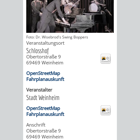
ORGANISATI
SERVICEBEREICH
EHRUNGEN
Foto: Dr. Wisebrod's Swing Boppers
FÜR
WISSENSWER
Veranstaltungsort
Schlosshof
VEREINE
Obertorstraße 9
HILFREICHE
69469
Weinheim
UND
ANSPRECHP
OpenStreetMap
Fahrplanauskunft
ORGANISATIONEN
Veranstalter
Stadt Weinheim
INFORMATIONSP
OpenStreetMap
STÄDTEPARTNERSCHAFTEN
ORTSCHAFTEN
Fahrplanauskunft
Anschrift
ANET
CAVAILLON
HOHENSACHSEN
LÜTZELSACH
Obertorstraße 9
69469
Weinheim