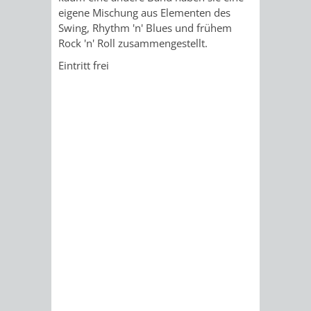
EINRICHTUN
WISSENSW
eigene Mischung aus Elementen des
Swing, Rhythm 'n' Blues und frühem
Rock 'n' Roll zusammengestellt.
SEHENSWÜRD
VERANSTA
Eintritt frei
ORTSVEREIN
ORTSCHAF
GESCHICHTE
SULZBACH
EINRICHTUNGEN
WISSENSWERTE
SEHENSWÜRDIGKE
VERANSTALTUN
VERANSTALTUNGS
ORTSVEREINE
ORTSCHAFTSRAT
GESCHICHTE