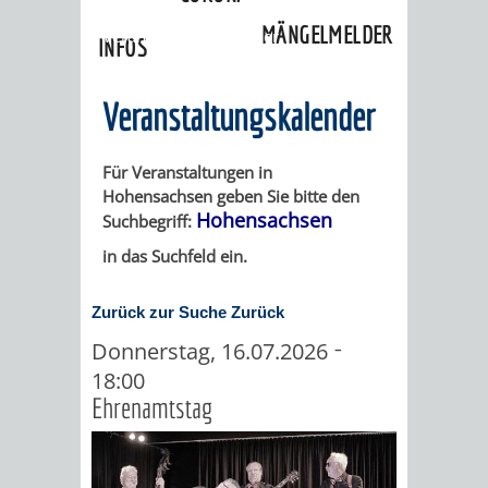
»
Ortschaften
»
Hohensachsen
»
MÄNGELMELDER
Veranstaltungskalender
INFOS
UNSERE STADT
ZUR
Veranstaltungskalender
UKRAINE
Für Veranstaltungen in
Hohensachsen geben Sie bitte den
STADTPORTRAIT
STADTGESCHICHTE
Hohensachsen
Suchbegriff:
in das Suchfeld ein.
WAPPEN
EHRENBÜRGER
BÜRGERENGAGEM
Zurück zur Suche
Zurück
REPORTAGEN
DER
AKTUELLES
KOORDINIER
-
Donnerstag, 16.07.2026
IMAGEFILM
18:00
ENGAGIERTE
WEINHEIMER
Ehrenamtstag
STADT
VEREINE
UND