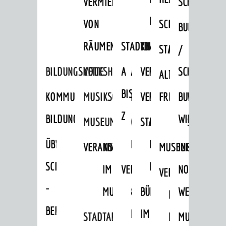
VERMIETUNG
SCHLOSS
MUSEUM
VON
SCHLOSSPARK
HEILPFLANZEN
BURGEN
RÄUMEN
STADTBIBLIOTHEK
KINO
STADTGARTEN
HAGANDERPAR
/
BILDUNGSKETTE
VOLKSHOCHSCHULE
A
AUSLEIHE
VERANSTALTER
SCHLOSS
ALTER
ROSENANLAGE
BIS
KOMMUNALES
MUSIKSCHULE
MEDIENANGEBOTE
VERANSTALTUNGSRÄU
FRIEDHOF
BURGRUINE
WACHENB
Z
BILDUNGSMANAGEMENT
WINDECK
MUSEUM
ONLINE-
STADTHALLE
ROLF-
SCHLOSS
ÜBERGANG
"FRÜHE
KATALOG
ENGELBRECHT-
VERANSTALTUNGEN
KINDER
MUSEUM
INGRID-
SCHULE
BILDUNG"
HAUS
IM
VERANSTALTUNGEN
AUSBILDUNG
NOLL-
VERANSTALTUNGE
KINDER
-
MUSEUM
&
BÜRGERSAAL
WEG
IM
BERUF
PRAKTIKA
IM
STADTARCHIV
MUSEUM
MUNDART-