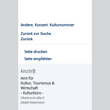
DATEN
/
Andere
,
Konzert
,
Kultursommer
ZAHLEN
Zurück zur Suche
/
Zurück
FAKTEN
Seite drucken
BILDUNG
FREIZEIT
Seite empfehlen
Anschrift
Amt für
Kultur, Tourismus &
Wirtschaft
KINDERBETREUUNG
SCHULEN
VERANSTALTUNGSKALENDER
JÄHRLICHE
- Kulturbüro -
Obertorstraße 9
VERANSTALTUNGE
KINDERTAGESPFLEGE
KINDERKRIPPEN
SCHULARTEN
SCHULVERWALTUNG
69469 Weinheim