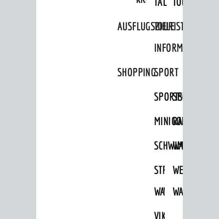
TAL
TOUR
News
Veranstaltungskalender
AUSFLUGSZIELE
TOURIST
Verkehrsinformationen
INFORMATION
Amtliche Bekanntmachungen
SHOPPING
SPORT
Ausschreibungen
SPORTSTÄTTEN
SPORTVEREI
Stellenangebote
Infos zum Coronavirus
MINIGOLF
RADFAHREN
Infos zur Ukraine
SCHWIMMEN
WANDERN
DIALOG
STRANDBAD
TSG
WEINHEIMER
Bürgerbeteiligung
WAIDSEE
WALDSCHWIM
WANDERWEG
Sag's doch
Netzwerke / Runde Tische
VIKTOR-