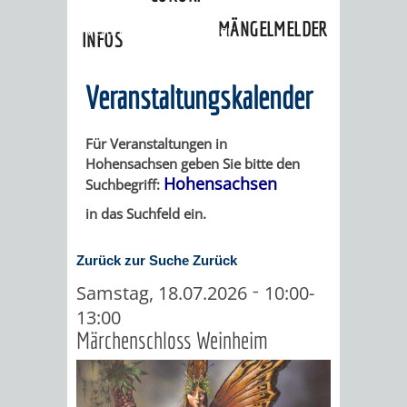
»
Ortschaften
»
Hohensachsen
»
MÄNGELMELDER
Veranstaltungskalender
INFOS
UNSERE STADT
ZUR
Veranstaltungskalender
UKRAINE
Für Veranstaltungen in
Hohensachsen geben Sie bitte den
STADTPORTRAIT
STADTGESCHICHTE
Hohensachsen
Suchbegriff:
in das Suchfeld ein.
WAPPEN
EHRENBÜRGER
BÜRGERENGAGEM
Zurück zur Suche
Zurück
REPORTAGEN
DER
AKTUELLES
KOORDINIER
-
Samstag, 18.07.2026
10:00-
IMAGEFILM
13:00
ENGAGIERTE
WEINHEIMER
Märchenschloss Weinheim
STADT
VEREINE
UND