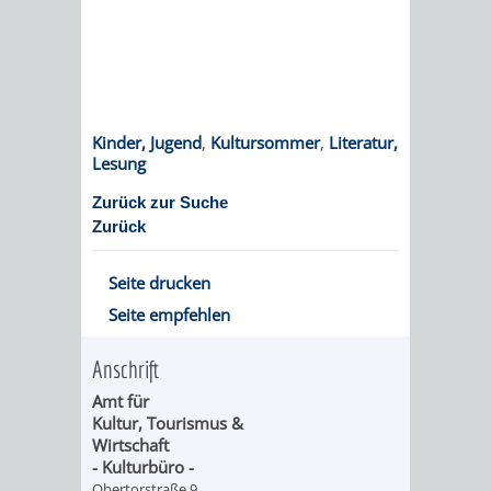
VERANSTALTUNGS
KULTURSOM
KINDERTAGESSTÄTTEN
PROJEKT
SCHULFERIEN
SCHÜLERBEFÖRDERUNG
HIGHLIGHTS
"KINDER
KERWE
HORTE
SCHULSOZIALARBEIT
SCHÜTZEN
/
SOMMERTAGSZU
FESTE
INKLUSION
Kinder, Jugend
,
Kultursommer
,
Literatur,
-
Lesung
GRUNDSCHULBETREUUNG
IN
Zurück zur Suche
KINDER
/
DEN
Zurück
STÄRKEN"
FERIENBETREUUNG
STADTTEILEN
Seite drucken
VORMERKVERFAHREN
FERIENANGEBOTE
Seite empfehlen
STADTBIBLIOTHEK
„WOINEM
WEINHEIMER
FÜR
TIPPS
LIVE“
WEIHNACHT
Anschrift
A
AUSLEIHE
Amt für
DIE
&
AM
BIS
WEIHNACHTS
Kultur, Tourismus &
MEDIENANGEBOTE
Wirtschaft
PLATZVERGABE
TREFFS
WINDECKPLATZ
- Kulturbüro -
Z
IN
ONLINE-
Obertorstraße 9