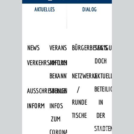
AKTUELLES
DIALOG
KARRIEREPORTAL
NEWS
VERANSTALTUNGSKALENDER
BÜRGERBETEILIGUNG
SAG'S
DOCH
VERKEHRSINFORMATIONEN
AMTLICHE
BEKANNTMACHUNGEN
NETZWERKE
AKTUELLE
/
BETEILIGUNGEN
AUSSCHREIBUNGEN
STELLENANGEBOTE
RUNDE
IN
INFORMATIONSPFLICHTEN
INFOS
TISCHE
DER
ZUM
STADTENTWICKLU
Startseite
»
Stadtthemen
»
Unsere Stadt
CORONAVIRUS