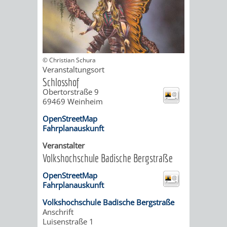
ORGANISATI
SERVICEBEREICH
EHRUNGEN
© Christian Schura
FÜR
WISSENSWER
Veranstaltungsort
Schlosshof
VEREINE
Obertorstraße 9
HILFREICHE
69469
Weinheim
UND
ANSPRECHP
OpenStreetMap
Fahrplanauskunft
ORGANISATIONEN
Veranstalter
INFORMATIONSP
Volkshochschule Badische Bergstraße
OpenStreetMap
STÄDTEPARTNERSCHAFTEN
ORTSCHAFTEN
Fahrplanauskunft
Volkshochschule Badische Bergstraße
ANET
CAVAILLON
HOHENSACHSEN
LÜTZELSACH
Anschrift
Luisenstraße 1