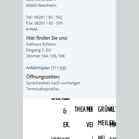
VON
69469 Weinheim
DEN
KATALOG
WEINHEIMER
Tel.: 06201 / 82 - 592
ORTSTEILEN
Fax: 06201 / 82 - 595
VERANSTALTUNGEN
AUSBILDUNG
e-mail
KINDERTAGESSTÄTTEN
FÊTE
Hier finden Sie uns:
&
Rathaus Schloss
DE
Eingang C, EG
PRAKTIKA
Zimmer 104, 105, 108
LA
Anfahrtsplan
(511
KB
)
LEIHVERKEHR
SERVICE
Öffnungszeiten:
MUSIQUE
DER
FÜR
Sprechzeiten nach vorheriger
Terminabsprache.
KULTUREINRICHTUNGEN
SEHENSWERT
BIBLIOTHEK
LEHRER/INNEN
THEATER
MUSEUM
GRÜNE
ALTSTADT
&
MEILEN
ERZIEHER/INNEN
VERANSTALTUNGEN
KINDER
MARKTPLAT
GERBERBA
IM
HERMANNSHOF
EXOTENWALD