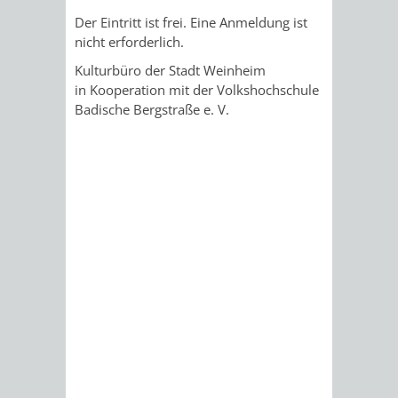
DATEN
Der Eintritt ist frei. Eine Anmeldung ist
nicht erforderlich.
/
Kulturbüro der Stadt Weinheim
in Kooperation mit der Volkshochschule
ZAHLEN
Badische Bergstraße e. V.
/
FAKTEN
BILDUNG
FREIZEIT
KINDERBETREUUNG
SCHULEN
VERANSTALTUNGSKALENDER
JÄHRLICHE
VERANSTALTUNGE
KINDERTAGESPFLEGE
KINDERKRIPPEN
SCHULARTEN
SCHULVERWALTUNG