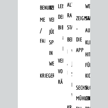
ALTEN
LEIHVERKEHR
SERVICE
WEG
BENUTZUNG
BESTANDSÜBERSICHT
RATHAUS
DER
FÜR
ZEIGMAL
STADTTEILE
MELDEKARTEI
VERÖFFENTLICHUNGEN
BIBLIOTHEK
LEHRER/INNEN
STADTARCHIV
-
/
AUSFLUGSZI
JÜDISCHE
&
BENUTZUNG
BESTANDSÜBERSICH
DIE
FAMILIENFORSCHUNG
SPUREN
KLEINSTADT
ERZIEHER/INNEN
APP
MELDEKARTEI
VERÖFFENTLICHUNG
IN
HITS
VERMIETUNG
/
WEINHEIM
JÜDISCHE
FÜR
VON
FAMILIENFORSCHUNG
SPUREN
KRIEGERDENKMAL
KIDS
RÄUMEN
IN
SECHS-
BLOGGER
WEINHEIM
MÜHLEN-
ON
KRIEGERDENKMAL