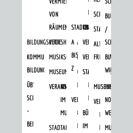
VERMIETUNG
SCHLOSS
MUSEUM
VON
SCHLOSSPARK
HEILPFLANZEN
BURGEN
RÄUMEN
STADTBIBLIOTHEK
KINO
STADTGARTEN
HAGANDERPAR
/
BILDUNGSKETTE
VOLKSHOCHSCHULE
A
AUSLEIHE
VERANSTALTER
SCHLOSS
ALTER
ROSENANLAGE
BIS
KOMMUNALES
MUSIKSCHULE
MEDIENANGEBOTE
VERANSTALTUNGSRÄU
FRIEDHOF
BURGRUINE
WACHENB
Z
BILDUNGSMANAGEMENT
WINDECK
MUSEUM
ONLINE-
STADTHALLE
ROLF-
SCHLOSS
ÜBERGANG
"FRÜHE
KATALOG
ENGELBRECHT-
VERANSTALTUNGEN
KINDER
MUSEUM
INGRID-
SCHULE
BILDUNG"
HAUS
IM
VERANSTALTUNGEN
AUSBILDUNG
NOLL-
VERANSTALTUNGE
KINDER
-
MUSEUM
&
BÜRGERSAAL
WEG
IM
BERUF
PRAKTIKA
IM
STADTARCHIV
MUSEUM
MUNDART-