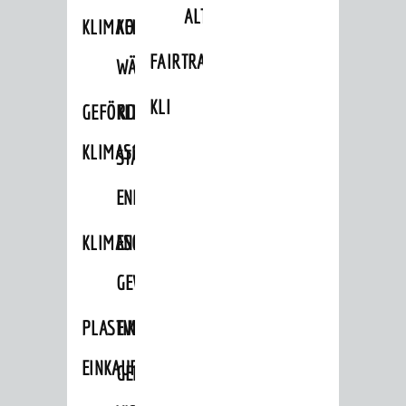
ALTLASTEN
KLIMAFIT
KOMMUNALE
FAIRTRADE
WÄRMEPLANUNG
KLEIDERTAUSCHBÖRSE
GEFÖRDERTE
KLIMASCHUTZKONZEPT
KLIMASCHUTZMASSNAHMEN
STÄDTISCHES
ENERGIEMANAGEMENT
KLIMASCHUTZKOMMISSION
ENERGIEKARAWANE
GEWERBE
PLASTIKTÜTENFREIE
EVENTS
EINKAUFSSTADT
GEMEINSAME