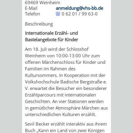
69469
Weinheim
IMOLA
LUTHERSTADT
EINRICHTUNGEN
WISSENSWERTE
EINRICHTUN
WISSENSW
E-Mail
anmeldung@vhs-bb.de
Telefon
0 62 01 / 99 63-0
EISLEBEN
SEHENSWÜRDIGKE
VERANSTALTUN
SEHENSWÜRD
VERANSTA
Beschreibung
RAMAT
VARCES
ORTSVEREINE
ORTSCHAFTSRA
ORTSVEREIN
ORTSCHAF
Internationale Erzähl- und
Bastelangebote für Kinder
GAN
ALLIÈRES
GESCHICHTE
PARTNERSCHAF
GESCHICHTE
PARTNERS
Am 18. Juli wird der Schlosshof
Weinheim von 10:00-13:00 Uhr zum
ET
offenen Märchenschloss für Kinder und
OBERFLOCKENBAC
RIPPENWEIE
Familien im Rahmen des
RISSET
Kultursommers. In Kooperation mit der
EINRICHTUNGEN
WISSENSWERTE
EINRICHTUN
WISSENSW
Volkshochschule Badische Bergstraße e.
V. erwartet die Besucher ein besonderer
SEHENSWÜRDIGKE
VERANSTALTUN
VERANSTALT
ORTSVERE
Erzählparcours mit internationalen
Geschichten. An vier Stationen werden
ORTSVEREINE
ORTSCHAFTSRA
ORTSCHAFTS
GESCHICH
in gemütlicher Atmosphäre Märchen aus
unterschiedlichen Kulturen erzählt.
GESCHICHTE
RITSCHWEIE
Sevil Becker erzählt interaktiv aus ihrem
Buch „Kann ein Land von zwei Königen