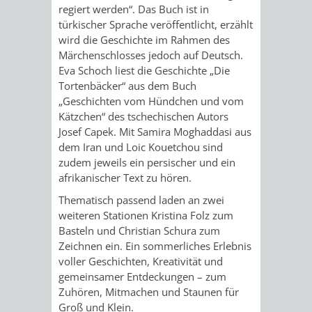
EINRICHTUN
WISSENSW
regiert werden“. Das Buch ist in
türkischer Sprache veröffentlicht, erzählt
wird die Geschichte im Rahmen des
SEHENSWÜRD
VERANSTA
Märchenschlosses jedoch auf Deutsch.
Eva Schoch liest die Geschichte „Die
ORTSVEREIN
ORTSCHAF
Tortenbäcker“ aus dem Buch
„Geschichten vom Hündchen und vom
GESCHICHTE
Kätzchen“ des tschechischen Autors
Josef Capek. Mit Samira Moghaddasi aus
dem Iran und Loic Kouetchou sind
SULZBACH
zudem jeweils ein persischer und ein
afrikanischer Text zu hören.
EINRICHTUNGEN
WISSENSWERTE
Thematisch passend laden an zwei
weiteren Stationen Kristina Folz zum
SEHENSWÜRDIGKE
VERANSTALTUN
Basteln und Christian Schura zum
Zeichnen ein. Ein sommerliches Erlebnis
VERANSTALTUNGS
ORTSVEREINE
voller Geschichten, Kreativität und
gemeinsamer Entdeckungen – zum
ORTSCHAFTSRAT
GESCHICHTE
Zuhören, Mitmachen und Staunen für
Groß und Klein.