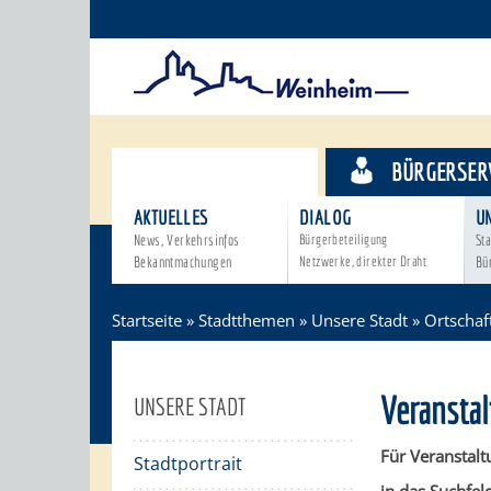
STADTTHEMEN
BÜRGERSER
AKTUELLES
DIALOG
U
News, Verkehrsinfos
Bürgerbeteiligung
Sta
Bekanntmachungen
Netzwerke, direkter Draht
Bü
Startseite
»
Stadtthemen
»
Unsere Stadt
»
Ortschaf
Veransta
UNSERE STADT
Für Veranstalt
Stadtportrait