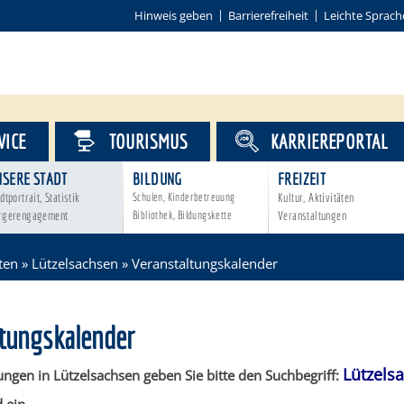
Hinweis geben
Barrierefreiheit
Leichte Sprach
VICE
TOURISMUS
KARRIEREPORTAL
NSERE STADT
BILDUNG
FREIZEIT
dtportrait, Statistik
Schulen, Kinderbetreuung
Kultur, Aktivitäten
rgerengagement
Bibliothek, Bildungskette
Veranstaltungen
ten
»
Lützelsachsen
»
Veranstaltungskalender
ltungskalender
Lützels
ungen in Lützelsachsen geben Sie bitte den Suchbegriff: