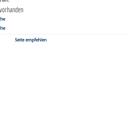
 ein.
 vorhanden
che
che
Seite empfehlen