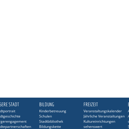
SERE STADT
BILDUNG
FREIZEIT
dtportrait
Kinderbetreuung
Veranstaltungskalender
dtgeschichte
Schulen
Jährliche Veranstaltungen
rgerengagement
Stadtbibliothek
Kultureinrichtungen
dtepartnerschaften
Bildungskette
sehenswert