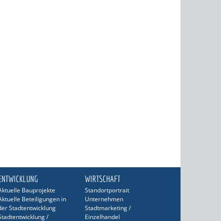
ENTWICKLUNG
WIRTSCHAFT
Aktuelle Bauprojekte
Standortportrait
Aktuelle Beteiligungen in
Unternehmen
der Stadtentwicklung
Stadtmarketing /
Stadtentwicklung /
Einzelhandel