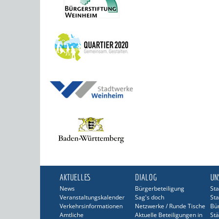
AKTUELLES
DIALOG
UN
News
Bürgerbeteiligung
Sta
Veranstaltungskalender
Sag's doch
Sta
Verkehrsinformationen
Netzwerke / Runde Tische
Bü
Amtliche
Aktuelle Beteiligungen in
Stä