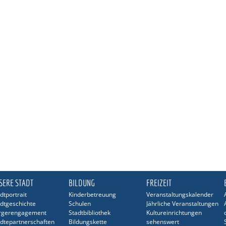
SERE STADT
BILDUNG
FREIZEIT
dtportrait
Kinderbetreuung
Veranstaltungskalender
dtgeschichte
Schulen
Jährliche Veranstaltungen
rgerengagement
Stadtbibliothek
Kultureinrichtungen
dtepartnerschaften
Bildungskette
sehenswert