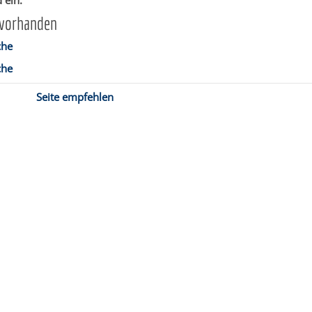
 ein.
 vorhanden
che
che
Seite empfehlen