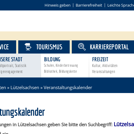
Hinweis geben
Barrierefreiheit
Leichte Sprach
VICE
TOURISMUS
KARRIEREPORTAL
NSERE STADT
BILDUNG
FREIZEIT
dtportrait, Statistik
Schulen, Kinderbetreuung
Kultur, Aktivitäten
rgerengagement
Bibliothek, Bildungskette
Veranstaltungen
ten
»
Lützelsachsen
»
Veranstaltungskalender
ltungskalender
Lützels
ungen in Lützelsachsen geben Sie bitte den Suchbegriff: