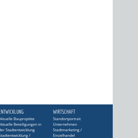
ENTWICKLUNG
WIRTSCHAFT
Aktuelle Bauprojekte
Standortportrait
Aktuelle Beteiligungen in
Unternehmen
der Stadtentwicklung
Stadtmarketing /
Stadtentwicklung /
Einzelhandel