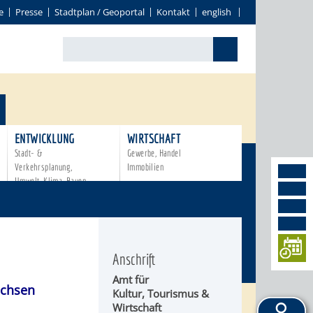
e
Presse
Stadtplan / Geoportal
Kontakt
english
ENTWICKLUNG
WIRTSCHAFT
Stadt- &
Gewerbe, Handel
Verkehrsplanung,
Immobilien
Umwelt, Klima, Bauen
Anschrift
Amt für
achsen
Kultur, Tourismus &
Wirtschaft