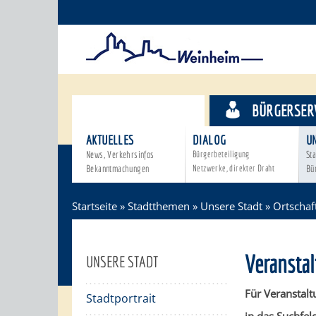
STADTTHEMEN
BÜRGERSER
AKTUELLES
DIALOG
U
News, Verkehrsinfos
Bürgerbeteiligung
Sta
Bekanntmachungen
Netzwerke, direkter Draht
Bü
Startseite
»
Stadtthemen
»
Unsere Stadt
»
Ortschaf
Veransta
UNSERE STADT
Für Veranstalt
Stadtportrait