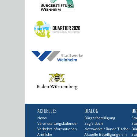
AKTUELLES
DIALOG
UN
News
Bürgerbeteiligung
Sta
Veranstaltungskalender
Sag's doch
Sta
Verkehrsinformationen
Netzwerke / Runde Tische
Bü
Amtliche
Aktuelle Beteiligungen in
Stä