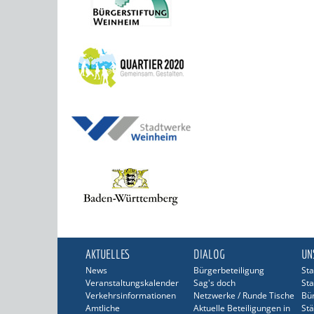
AKTUELLES
DIALOG
UN
News
Bürgerbeteiligung
Sta
Veranstaltungskalender
Sag's doch
Sta
Verkehrsinformationen
Netzwerke / Runde Tische
Bü
Amtliche
Aktuelle Beteiligungen in
Stä