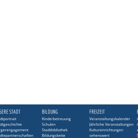
SERE STADT
BILDUNG
FREIZEIT
dtportrait
Kinderbetreuung
Veranstaltungskalender
dtgeschichte
Schulen
Jährliche Veranstaltungen
rgerengagement
Stadtbibliothek
Kultureinrichtungen
dtepartnerschaften
Bildungskette
sehenswert