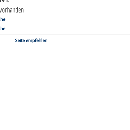
 ein.
 vorhanden
che
che
Seite empfehlen