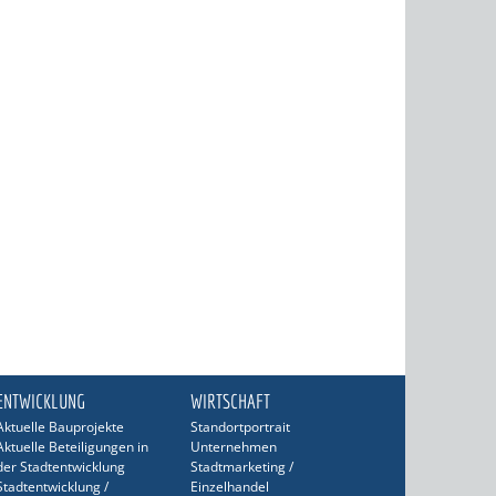
ENTWICKLUNG
WIRTSCHAFT
Aktuelle Bauprojekte
Standortportrait
Aktuelle Beteiligungen in
Unternehmen
der Stadtentwicklung
Stadtmarketing /
Stadtentwicklung /
Einzelhandel