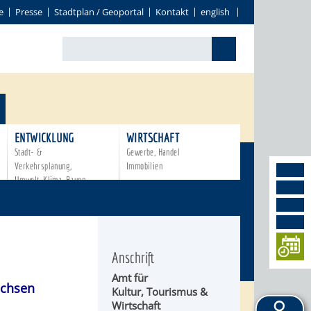
e
Presse
Stadtplan / Geoportal
Kontakt
english
ENTWICKLUNG
WIRTSCHAFT
Stadt- &
Gewerbe, Handel
Verkehrsplanung,
Immobilien
Umwelt, Klima, Bauen
Anschrift
Amt für
achsen
Kultur, Tourismus &
Wirtschaft