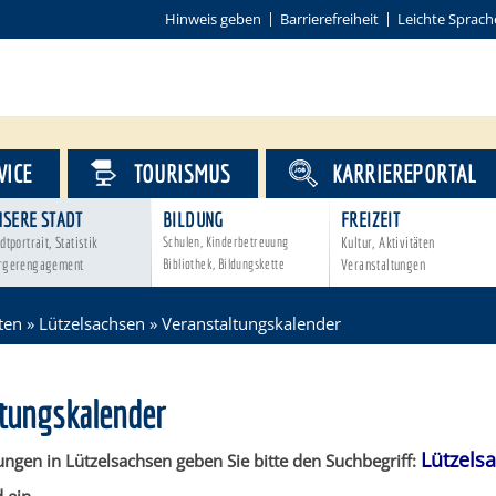
Hinweis geben
Barrierefreiheit
Leichte Sprach
VICE
TOURISMUS
KARRIEREPORTAL
NSERE STADT
BILDUNG
FREIZEIT
dtportrait, Statistik
Schulen, Kinderbetreuung
Kultur, Aktivitäten
rgerengagement
Bibliothek, Bildungskette
Veranstaltungen
ten
»
Lützelsachsen
»
Veranstaltungskalender
ltungskalender
Lützels
ungen in Lützelsachsen geben Sie bitte den Suchbegriff: