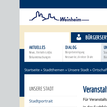
STADTTHEMEN
BÜRGERSER
AKTUELLES
DIALOG
U
News, Verkehrsinfos
Bürgerbeteiligung
Sta
Bekanntmachungen
Netzwerke, direkter Draht
Bü
Startseite
»
Stadtthemen
»
Unsere Stadt
»
Ortschaf
Veransta
UNSERE STADT
Für Veranstalt
Stadtportrait