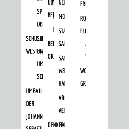
ÜBER
VERFAHREN
GEWERBEFLÄCHENENTWICKLUNGS
EINZELHANDELSKONZEPT
FRÜHLING
HERBST
SPORTHALLE
BEBAUUNGSPLÄNE
BEBAUUNGSPLÄNE
MOBILFUNKKONZEPT
LÄRMAKTIONSPLAN
RODENSTEINER
„WOINEM
DBS
KERNSTADT
STADTERNEUERUNG/-
FLOHMARKT
LIVE“
SCHULZENTRUM
SANIERUNG-
BEBAUUNGSPLÄNE
SANIERUNG
AM
WESTSTADT
UND
ORTSTEILE
WINDECKPLATZ
SANIERUNG
SANIERUNGSGEBIET
UMBAUMASSNAHME S
WESTLICH
HILDEBRANDSCHE
WOCHENMARKT
CHLOSS
HAUPTBAHNHOF
MÜHLE
GROOVE
UMBAU
ABGESCHLOSSENE
DER
VERFAHREN
JOHANN-
DENKMALSCHUTZ
ERHALTUNGSSATZUNGEN
SEBASTIAN-