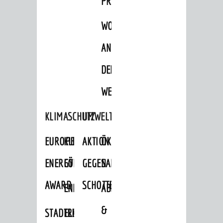
PROJEKTE
WOHNBEBAUUNG
AN
DER
WEINBERGSTRASSE
KLIMASCHUTZ
UMWELTSCHUTZ
EUROPEAN
KLIMASCHUTZ-
AKTION
ÖKOLOGISCHE
ENERGY
FÖRDERPROGRAMME
GEGEN
SANIERUNG/WAIDSEE
AWARD
SCHOTTERGÄRTEN
ENERGIEBERATUNG
ABFALL
&
STADTRADELN
ELEKTROMOBILITÄTSBERATUNG