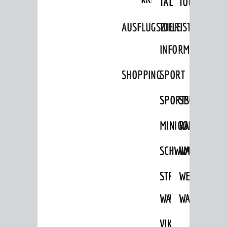
TAL
TOUR
Aktuelle Bauprojekte
AUSFLUGSZIELE
TOURIST
Aktuelle Beteiligungen in der
Stadtentwicklung
INFORMATION
Stadtentwicklung /
Verkehrsplanung
SHOPPING
SPORT
Klimaschutz
SPORTSTÄTTEN
SPORTVEREI
Umweltschutz
MINIGOLF
RADFAHREN
WIRTSCHAFT
SCHWIMMEN
WANDERN
Standortportrait
Unternehmen
STRANDBAD
TSG
WEINHEIMER
Stadtmarketing / Einzelhandel
WAIDSEE
WALDSCHWIM
WANDERWEG
VIKTOR-