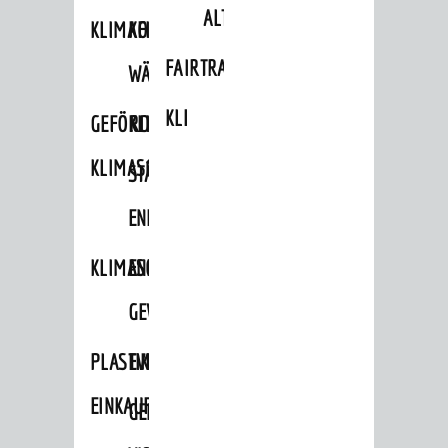
ALTLASTEN
KLIMAFIT
KOMMUNALE
FAIRTRADE
WÄRMEPLANUNG
KLEIDERTAUSCHBÖRSE
GEFÖRDERTE
KLIMASCHUTZKONZEPT
KLIMASCHUTZMASSNAHMEN
STÄDTISCHES
ENERGIEMANAGEMENT
KLIMASCHUTZKOMMISSION
ENERGIEKARAWANE
GEWERBE
PLASTIKTÜTENFREIE
EVENTS
EINKAUFSSTADT
GEMEINSAME