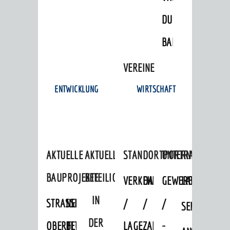
© Stadt Weinheim 2026
DULGER-
Impressum
Datenschutz
Datenschutz-
Einstellungen
Kontakt
BAD
VEREINE
ENTWICKLUNG
WIRTSCHAFT
AKTUELLE
AKTUELLE
STANDORTPORTRAIT
UNTERNEHMEN
BAUPROJEKTE
BETEILIGUNGEN
VERKEHRSANBINDUNG
DATEN
GEWERBEFLÄCHE
LADENFLÄCH
IN
STRASSENBAUMASSNAHMEN OB
NEUBAU
/
/
/
SERVICEANG
DER
ERFLOCKENBACH
BETRIEBSGEBÄUDE
LAGE
ZAHLEN
-