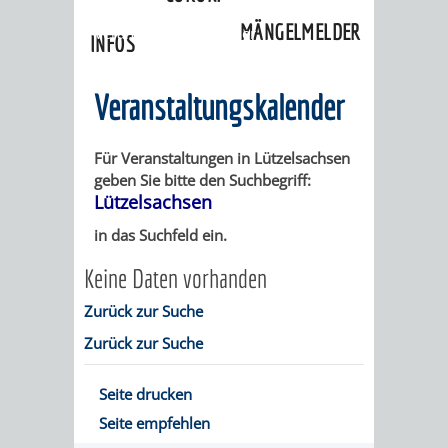
»
Ortschaften
»
Lützelsachsen
»
MÄNGELMELDER
Veranstaltungskalender
INFOS
UNSERE STADT
ZUR
Veranstaltungskalender
UKRAINE
Für Veranstaltungen in Lützelsachsen
geben Sie bitte den Suchbegriff:
STADTPORTRAIT
STADTGESCHICHTE
Lützelsachsen
in das Suchfeld ein.
WAPPEN
EHRENBÜRGER
BÜRGERENGAGEM
Keine Daten vorhanden
REPORTAGEN
DER
AKTUELLES
KOORDINIER
Zurück zur Suche
Zurück zur Suche
IMAGEFILM
ENGAGIERTE
WEINHEIMER
STADT
VEREINE
Seite drucken
Seite empfehlen
UND