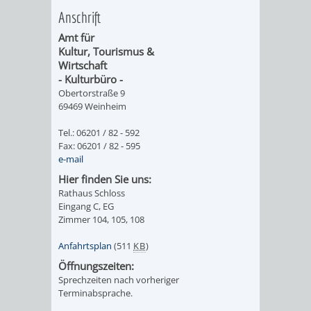
Anschrift
ORGANISATI
Amt für
Kultur, Tourismus &
SERVICEBEREICH
EHRUNGEN
Wirtschaft
- Kulturbüro -
FÜR
WISSENSWER
Obertorstraße 9
69469 Weinheim
VEREINE
HILFREICHE
Tel.: 06201 / 82 - 592
Fax: 06201 / 82 - 595
UND
ANSPRECHP
e-mail
Hier finden Sie uns:
ORGANISATIONEN
Rathaus Schloss
Eingang C, EG
INFORMATIONSP
Zimmer 104, 105, 108
Anfahrtsplan
(511
KB
)
STÄDTEPARTNERSCHAFTEN
ORTSCHAFTEN
Öffnungszeiten:
Sprechzeiten nach vorheriger
ANET
CAVAILLON
HOHENSACHSEN
LÜTZELSACH
Terminabsprache.