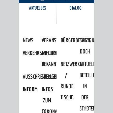
AKTUELLES
DIALOG
KARRIEREPORTAL
NEWS
VERANSTALTUNGSKALENDER
BÜRGERBETEILIGUNG
SAG'S
DOCH
VERKEHRSINFORMATIONEN
AMTLICHE
BEKANNTMACHUNGEN
NETZWERKE
AKTUELLE
/
BETEILIGUNGEN
AUSSCHREIBUNGEN
STELLENANGEBOTE
RUNDE
IN
INFORMATIONSPFLICHTEN
INFOS
TISCHE
DER
ZUM
STADTENTWICKLU
Startseite
»
Stadtthemen
»
Unsere Stadt
CORONAVIRUS