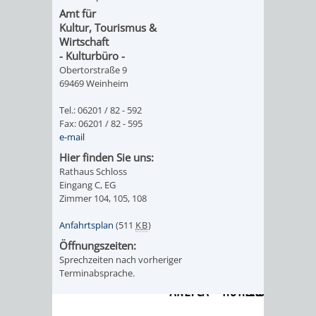
Amt für
ORGANISATI
Kultur, Tourismus &
Wirtschaft
- Kulturbüro -
SERVICEBEREICH
EHRUNGEN
Obertorstraße 9
69469 Weinheim
FÜR
WISSENSWER
Tel.: 06201 / 82 - 592
VEREINE
Fax: 06201 / 82 - 595
HILFREICHE
e-mail
UND
Hier finden Sie uns:
ANSPRECHP
Rathaus Schloss
ORGANISATIONEN
Eingang C, EG
Zimmer 104, 105, 108
INFORMATIONSP
Anfahrtsplan
(511
KB
)
Öffnungszeiten:
STÄDTEPARTNERSCHAFTEN
ORTSCHAFTEN
Sprechzeiten nach vorheriger
Terminabsprache.
ANET
CAVAILLON
HOHENSACHSEN
LÜTZELSACH