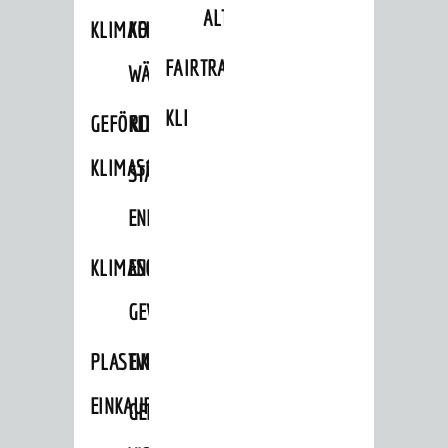
ALTLASTEN
KLIMAFIT
KOMMUNALE
FAIRTRADE
WÄRMEPLANUNG
KLEIDERTAUSCHBÖRSE
GEFÖRDERTE
KLIMASCHUTZKONZEPT
KLIMASCHUTZMASSNAHMEN
STÄDTISCHES
ENERGIEMANAGEMENT
KLIMASCHUTZKOMMISSION
ENERGIEKARAWANE
GEWERBE
PLASTIKTÜTENFREIE
EVENTS
EINKAUFSSTADT
GEMEINSAME