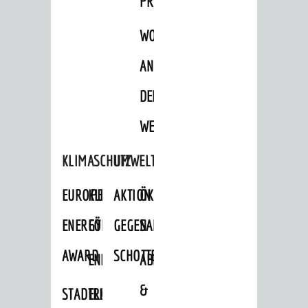
PROJEKTE
WOHNBEBAUUNG
AN
DER
WEINBERGSTRASSE
KLIMASCHUTZ
UMWELTSCHUTZ
EUROPEAN
KLIMASCHUTZ-
AKTION
ÖKOLOGISCHE
ENERGY
FÖRDERPROGRAMME
GEGEN
SANIERUNG/WAIDSEE
AWARD
SCHOTTERGÄRTEN
ENERGIEBERATUNG
ABFALL
&
STADTRADELN
ELEKTROMOBILITÄTSBERATUNG