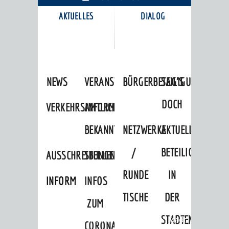
AKTUELLES
DIALOG
KARRIEREPORTAL
NEWS
VERANSTALTUNGSKALENDER
BÜRGERBETEILIGUNG
SAG'S
DOCH
VERKEHRSINFORMATIONEN
AMTLICHE
BEKANNTMACHUNGEN
NETZWERKE
AKTUELLE
/
BETEILIGUNGEN
AUSSCHREIBUNGEN
STELLENANGEBOTE
RUNDE
IN
INFORMATIONSPFLICHTEN
INFOS
TISCHE
DER
ZUM
STADTENTWICKLU
Startseite
»
Stadtthemen
»
Unsere Stadt
CORONAVIRUS