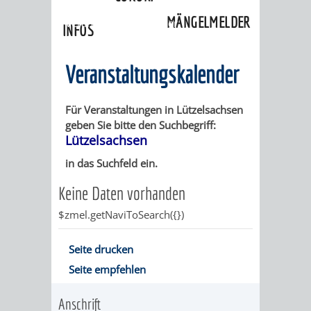
»
Ortschaften
»
Lützelsachsen
»
MÄNGELMELDER
Veranstaltungskalender
INFOS
UNSERE STADT
ZUR
Veranstaltungskalender
UKRAINE
Für Veranstaltungen in Lützelsachsen
geben Sie bitte den Suchbegriff:
STADTPORTRAIT
STADTGESCHICHTE
Lützelsachsen
in das Suchfeld ein.
WAPPEN
EHRENBÜRGER
BÜRGERENGAGEM
Keine Daten vorhanden
REPORTAGEN
DER
AKTUELLES
KOORDINIER
$zmel.getNaviToSearch({})
IMAGEFILM
ENGAGIERTE
WEINHEIMER
Seite drucken
Seite empfehlen
STADT
VEREINE
Anschrift
UND