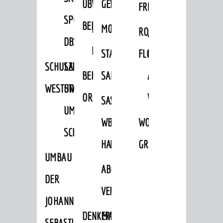
ÜBER
VERFAHREN
GEWERBEFLÄCHENENTWICKLUNGS
EINZELHANDELSKONZEPT
FRÜHLING
HERBST
SPORTHALLE
BEBAUUNGSPLÄNE
BEBAUUNGSPLÄNE
MOBILFUNKKONZEPT
LÄRMAKTIONSPLAN
RODENSTEINER
„WOINEM
DBS
KERNSTADT
STADTERNEUERUNG/-
FLOHMARKT
LIVE“
SCHULZENTRUM
SANIERUNG-
BEBAUUNGSPLÄNE
SANIERUNG
AM
WESTSTADT
UND
ORTSTEILE
WINDECKPLATZ
SANIERUNG
SANIERUNGSGEBIET
UMBAUMASSNAHME S
WESTLICH
HILDEBRANDSCHE
WOCHENMARKT
CHLOSS
HAUPTBAHNHOF
MÜHLE
GROOVE
UMBAU
ABGESCHLOSSENE
DER
VERFAHREN
JOHANN-
DENKMALSCHUTZ
ERHALTUNGSSATZUNGEN
SEBASTIAN-