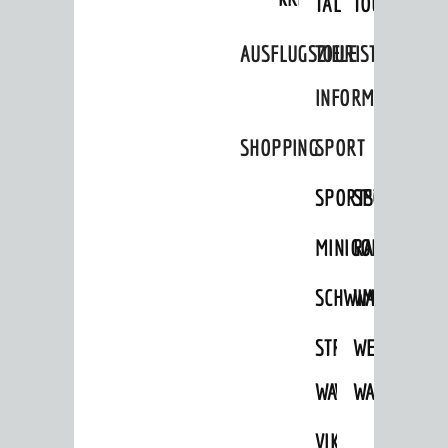
TAL
TOUR
Aktuelle Beteiligungen in der
Stadtentwicklung
AUSFLUGSZIELE
TOURIST
Stadtentwicklung /
INFORMATION
Verkehrsplanung
Klimaschutz
SHOPPING
SPORT
Umweltschutz
SPORTSTÄTTEN
SPORTVEREI
WIRTSCHAFT
MINIGOLF
RADFAHREN
Standortportrait
SCHWIMMEN
WANDERN
Unternehmen
Stadtmarketing / Einzelhandel
STRANDBAD
TSG
WEINHEIMER
WAIDSEE
WALDSCHWIM
WANDERWEG
© Stadt Weinheim 2026
VIKTOR-