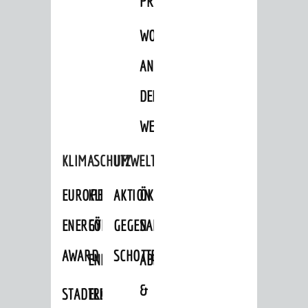
PROJEKTE
WOHNBEBAUUNG
AN
DER
WEINBERGSTRASSE
KLIMASCHUTZ
UMWELTSCHUTZ
EUROPEAN
KLIMASCHUTZ-
AKTION
ÖKOLOGISCHE
ENERGY
FÖRDERPROGRAMME
GEGEN
SANIERUNG/WAIDSEE
AWARD
SCHOTTERGÄRTEN
ENERGIEBERATUNG
ABFALL
&
STADTRADELN
ELEKTROMOBILITÄTSBERATUNG