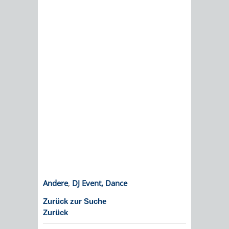
EINRICHTUN
WISSENSW
SEHENSWÜRD
VERANSTA
ORTSVEREIN
ORTSCHAF
GESCHICHTE
SULZBACH
EINRICHTUNGEN
WISSENSWERTE
SEHENSWÜRDIGKE
VERANSTALTUN
Andere
,
DJ Event, Dance
VERANSTALTUNGS
ORTSVEREINE
Zurück zur Suche
ORTSCHAFTSRAT
GESCHICHTE
Zurück