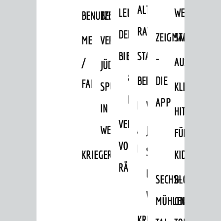
ALTEN
LEIHVERKEHR
SERVICE
WEG
BENUTZUNG
BESTANDSÜBERSICHT
RATHAUS
DER
FÜR
ZEIGMAL
STADTTEILE
MELDEKARTEI
VERÖFFENTLICHUNGEN
BIBLIOTHEK
LEHRER/INNEN
STADTARCHIV
-
/
AUSFLUGSZI
JÜDISCHE
&
BENUTZUNG
BESTANDSÜBERSICH
DIE
FAMILIENFORSCHUNG
SPUREN
KLEINSTADT
ERZIEHER/INNEN
APP
MELDEKARTEI
VERÖFFENTLICHUNG
IN
HITS
AKTUELLES
VERMIETUNG
/
WEINHEIM
JÜDISCHE
FÜR
News
VON
FAMILIENFORSCHUNG
SPUREN
Veranstaltungskalender
KRIEGERDENKMAL
KIDS
RÄUMEN
Verkehrsinformationen
IN
SECHS-
BLOGGER
Amtliche Bekanntmachungen
WEINHEIM
MÜHLEN-
ON
Ausschreibungen
KRIEGERDENKMAL