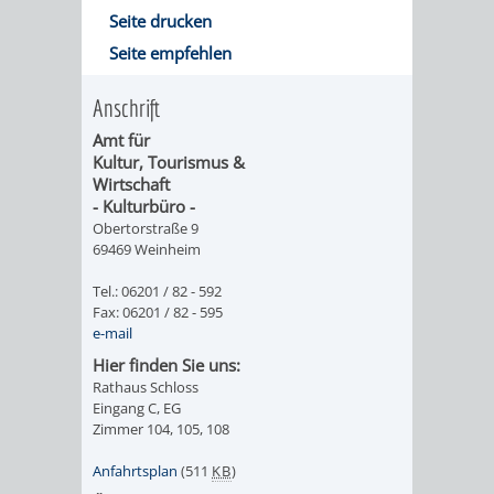
DATEN
Seite drucken
Seite empfehlen
/
Anschrift
ZAHLEN
Amt für
/
Kultur, Tourismus &
Wirtschaft
- Kulturbüro -
FAKTEN
Obertorstraße 9
69469 Weinheim
BILDUNG
FREIZEIT
Tel.: 06201 / 82 - 592
Fax: 06201 / 82 - 595
e-mail
Hier finden Sie uns:
Rathaus Schloss
KINDERBETREUUNG
SCHULEN
VERANSTALTUNGSKALENDER
JÄHRLICHE
Eingang C, EG
Zimmer 104, 105, 108
VERANSTALTUNGE
KINDERTAGESPFLEGE
KINDERKRIPPEN
SCHULARTEN
SCHULVERWALTUNG
Anfahrtsplan
(511
KB
)