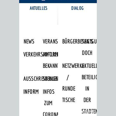
AKTUELLES
DIALOG
KARRIEREPORTAL
NEWS
VERANSTALTUNGSKALENDER
BÜRGERBETEILIGUNG
SAG'S
DOCH
VERKEHRSINFORMATIONEN
AMTLICHE
BEKANNTMACHUNGEN
NETZWERKE
AKTUELLE
/
BETEILIGUNGEN
AUSSCHREIBUNGEN
STELLENANGEBOTE
RUNDE
IN
INFORMATIONSPFLICHTEN
INFOS
TISCHE
DER
ZUM
STADTENTWICKLU
Startseite
»
Stadtthemen
»
Unsere Stadt
CORONAVIRUS