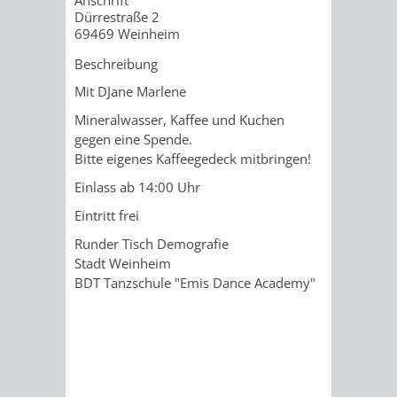
Anschrift
IMOLA
LUTHERSTADT
EINRICHTUNGEN
WISSENSWERTE
EINRICHTUN
WISSENSW
Dürrestraße 2
69469
Weinheim
EISLEBEN
SEHENSWÜRDIGKE
VERANSTALTUN
SEHENSWÜRD
VERANSTA
Beschreibung
Mit DJane Marlene
RAMAT
VARCES
ORTSVEREINE
ORTSCHAFTSRA
ORTSVEREIN
ORTSCHAF
Mineralwasser, Kaffee und Kuchen
GAN
ALLIÈRES
gegen eine Spende.
GESCHICHTE
PARTNERSCHAF
GESCHICHTE
PARTNERS
Bitte eigenes Kaffeegedeck mitbringen!
ET
OBERFLOCKENBAC
RIPPENWEIE
Einlass ab 14:00 Uhr
RISSET
Eintritt frei
EINRICHTUNGEN
WISSENSWERTE
EINRICHTUN
WISSENSW
Runder Tisch Demografie
Stadt Weinheim
SEHENSWÜRDIGKE
VERANSTALTUN
VERANSTALT
ORTSVERE
BDT Tanzschule "Emis Dance Academy"
ORTSVEREINE
ORTSCHAFTSRA
ORTSCHAFTS
GESCHICH
GESCHICHTE
RITSCHWEIE