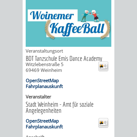
ORGANISATI
SERVICEBEREICH
EHRUNGEN
FÜR
WISSENSWER
Veranstaltungsort
VEREINE
HILFREICHE
BDT Tanzschule Emis Dance Academy
Witzlebenstraße 5
UND
ANSPRECHP
69469
Weinheim
ORGANISATIONEN
OpenStreetMap
Fahrplanauskunft
INFORMATIONSP
Veranstalter
Stadt Weinheim - Amt für soziale
Angelegenheiten
STÄDTEPARTNERSCHAFTEN
ORTSCHAFTEN
OpenStreetMap
ANET
CAVAILLON
HOHENSACHSEN
LÜTZELSACH
Fahrplanauskunft