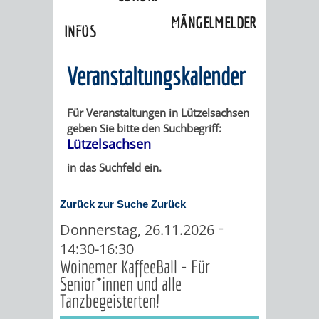
»
Ortschaften
»
Lützelsachsen
»
MÄNGELMELDER
Veranstaltungskalender
INFOS
UNSERE STADT
ZUR
Veranstaltungskalender
UKRAINE
Für Veranstaltungen in Lützelsachsen
geben Sie bitte den Suchbegriff:
STADTPORTRAIT
STADTGESCHICHTE
Lützelsachsen
in das Suchfeld ein.
WAPPEN
EHRENBÜRGER
BÜRGERENGAGEM
Zurück zur Suche
Zurück
REPORTAGEN
DER
AKTUELLES
KOORDINIER
-
Donnerstag, 26.11.2026
IMAGEFILM
14:30-16:30
ENGAGIERTE
WEINHEIMER
Woinemer KaffeeBall - Für
Senior*innen und alle
STADT
VEREINE
Tanzbegeisterten!
UND