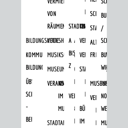
VERMIETUNG
SCHLOSS
MUSEUM
VON
SCHLOSSPARK
HEILPFLANZEN
BURGEN
RÄUMEN
STADTBIBLIOTHEK
KINO
STADTGARTEN
HAGANDERPAR
/
BILDUNGSKETTE
VOLKSHOCHSCHULE
A
AUSLEIHE
VERANSTALTER
SCHLOSS
ALTER
ROSENANLAGE
BIS
KOMMUNALES
MUSIKSCHULE
MEDIENANGEBOTE
VERANSTALTUNGSRÄU
FRIEDHOF
BURGRUINE
WACHENB
Z
BILDUNGSMANAGEMENT
WINDECK
MUSEUM
ONLINE-
STADTHALLE
ROLF-
SCHLOSS
ÜBERGANG
"FRÜHE
KATALOG
ENGELBRECHT-
VERANSTALTUNGEN
KINDER
MUSEUM
INGRID-
SCHULE
BILDUNG"
HAUS
IM
VERANSTALTUNGEN
AUSBILDUNG
NOLL-
VERANSTALTUNGE
KINDER
-
MUSEUM
&
BÜRGERSAAL
WEG
IM
BERUF
PRAKTIKA
IM
STADTARCHIV
MUSEUM
MUNDART-