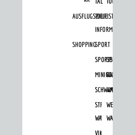
TAL
TOUR
Stellenangebote
Infos zum Coronavirus
AUSFLUGSZIELE
TOURIST
Infos zur Ukraine
INFORMATION
DIALOG
SHOPPING
SPORT
Bürgerbeteiligung
SPORTSTÄTTEN
SPORTVEREI
Sag's doch
MINIGOLF
RADFAHREN
Netzwerke / Runde Tische
Aktuelle Beteiligungen in der
SCHWIMMEN
WANDERN
Stadtentwicklung
Mängelmelder
STRANDBAD
TSG
WEINHEIMER
WAIDSEE
WALDSCHWIM
WANDERWEG
UNSERE STADT
Stadtportrait
VIKTOR-