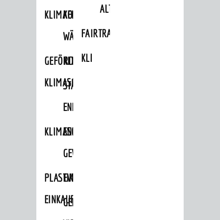
ALTLASTEN
KLIMAFIT
KOMMUNALE
FAIRTRADE
WÄRMEPLANUNG
KLEIDERTAUSCHBÖRSE
GEFÖRDERTE
KLIMASCHUTZKONZEPT
KLIMASCHUTZMASSNAHMEN
STÄDTISCHES
ENERGIEMANAGEMENT
KLIMASCHUTZKOMMISSION
ENERGIEKARAWANE
GEWERBE
PLASTIKTÜTENFREIE
EVENTS
EINKAUFSSTADT
GEMEINSAME