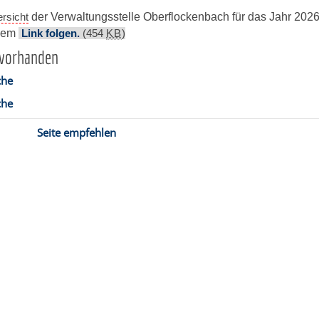
rsicht
der Verwaltungsstelle Oberflockenbach für das Jahr 2026
esem
Link folgen.
(454
KB
)
 vorhanden
che
che
Seite empfehlen