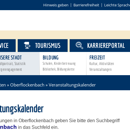
Hinweis geben
Barrierefreiheit
Leichte Sprach
VICE
TOURISMUS
KARRIEREPORTAL
NSERE STADT
BILDUNG
FREIZEIT
dtportrait, Statistik
Schulen, Kinderbetreuung
Kultur, Aktivitäten
rgerengagement
Bibliothek, Bildungskette
Veranstaltungen
ten
»
Oberflockenbach
»
Veranstaltungskalender
ltungskalender
tungen in Oberflockenbach geben Sie bitte den Suchbegriff
enbach
in das Suchfeld ein.