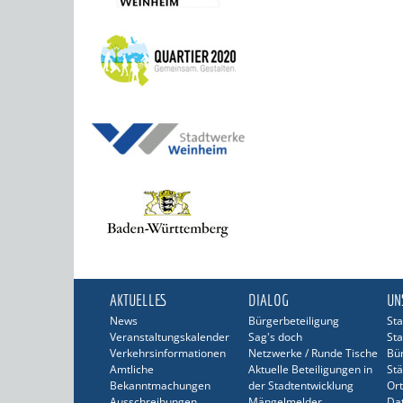
AKTUELLES
DIALOG
UN
News
Bürgerbeteiligung
Sta
Veranstaltungskalender
Sag's doch
Sta
Verkehrsinformationen
Netzwerke / Runde Tische
Bü
Amtliche
Aktuelle Beteiligungen in
Stä
Bekanntmachungen
der Stadtentwicklung
Ort
Ausschreibungen
Mängelmelder
Dat