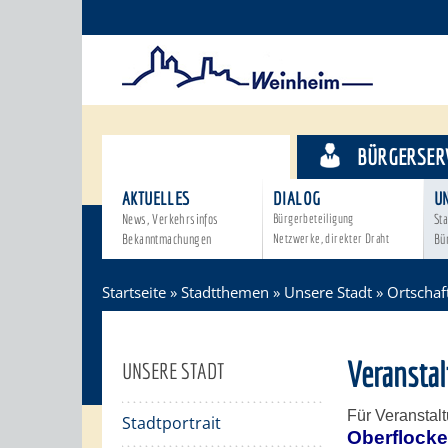
STADTTHEMEN
BÜRGERSER
AKTUELLES
DIALOG
U
News, Verkehrsinfos
Bürgerbeteiligung
Sta
Bekanntmachungen
Netzwerke, direkter Draht
Bü
Startseite
»
Stadtthemen
»
Unsere Stadt
»
Ortschaf
Veransta
UNSERE STADT
Für Veranstal
Stadtportrait
Oberflock