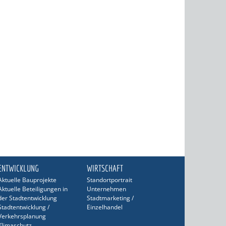
ENTWICKLUNG
WIRTSCHAFT
Aktuelle Bauprojekte
Standortportrait
Aktuelle Beteiligungen in
Unternehmen
der Stadtentwicklung
Stadtmarketing /
Stadtentwicklung /
Einzelhandel
Verkehrsplanung
Klimaschutz