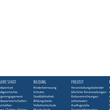
SERE STADT
BILDUNG
FREIZEIT
dtportrait
Kinderbetreuung
Veranstaltungskalender
dtgeschichte
Schulen
Jährliche Veranstaltungen
rgerengagement
Stadtbibliothek
Kultureinrichtungen
dtepartnerschaften
Bildungskette
sehenswert
schaften
Volkshochschule
Ausflugsziele
en / Zahlen / Fakten
Musikschule
Tourist Information