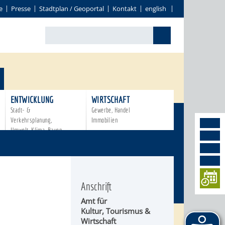
e
Presse
Stadtplan / Geoportal
Kontakt
english
ENTWICKLUNG
WIRTSCHAFT
Stadt- &
Gewerbe, Handel
Verkehrsplanung,
Immobilien
Umwelt, Klima, Bauen
Anschrift
Amt für
Kultur, Tourismus &
Wirtschaft