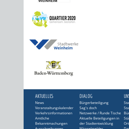
AKTUELLES
DIALOG
UN
News
Bürgerbeteiligung
Sta
Veranstaltungskalender
Sag's doch
Sta
Verkehrsinformationen
Netzwerke / Runde Tische
Bü
Amtliche
Aktuelle Beteiligungen in
Stä
Bekanntmachungen
der Stadtentwicklung
Ort
Ausschreibungen
Mängelmelder
Dat