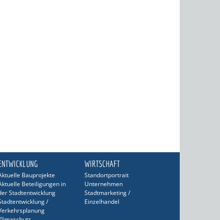
ENTWICKLUNG
WIRTSCHAFT
Aktuelle Bauprojekte
Standortportrait
Aktuelle Beteiligungen in
Unternehmen
der Stadtentwicklung
Stadtmarketing /
Stadtentwicklung /
Einzelhandel
Verkehrsplanung
Klimaschutz