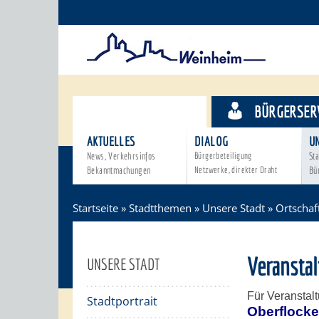
STADTTHEMEN
BÜRGERSER
AKTUELLES
DIALOG
U
News, Verkehrsinfos
Bürgerbeteiligung
Sta
Bekanntmachungen
Netzwerke, direkter Draht
Bü
Startseite
»
Stadtthemen
»
Unsere Stadt
»
Ortschaf
Veransta
UNSERE STADT
Für Veranstal
Stadtportrait
Oberflock