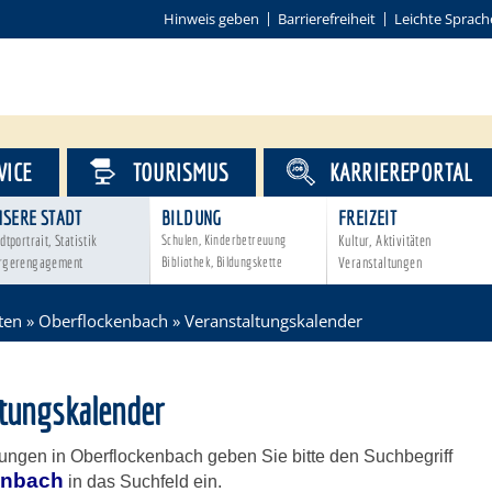
Hinweis geben
Barrierefreiheit
Leichte Sprach
VICE
TOURISMUS
KARRIEREPORTAL
NSERE STADT
BILDUNG
FREIZEIT
dtportrait, Statistik
Schulen, Kinderbetreuung
Kultur, Aktivitäten
rgerengagement
Bibliothek, Bildungskette
Veranstaltungen
ten
»
Oberflockenbach
»
Veranstaltungskalender
ltungskalender
tungen in Oberflockenbach geben Sie bitte den Suchbegriff
enbach
in das Suchfeld ein.