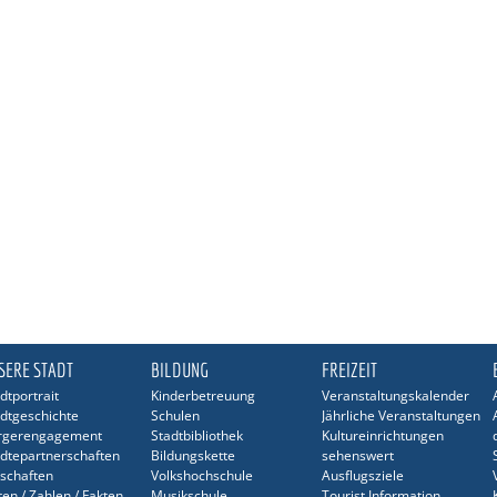
SERE STADT
BILDUNG
FREIZEIT
dtportrait
Kinderbetreuung
Veranstaltungskalender
dtgeschichte
Schulen
Jährliche Veranstaltungen
rgerengagement
Stadtbibliothek
Kultureinrichtungen
dtepartnerschaften
Bildungskette
sehenswert
schaften
Volkshochschule
Ausflugsziele
en / Zahlen / Fakten
Musikschule
Tourist Information