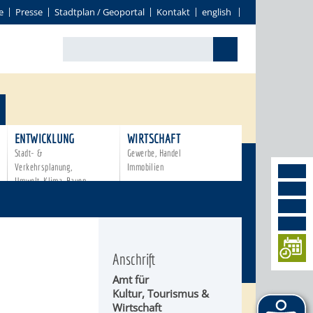
e
Presse
Stadtplan / Geoportal
Kontakt
english
ENTWICKLUNG
WIRTSCHAFT
Stadt- &
Gewerbe, Handel
Verkehrsplanung,
Immobilien
Umwelt, Klima, Bauen
Anschrift
Amt für
Kultur, Tourismus &
Wirtschaft