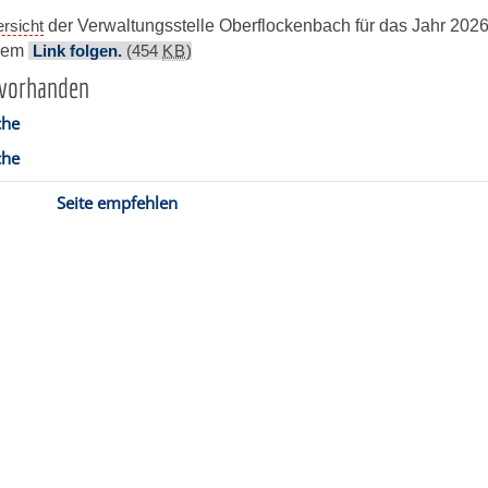
rsicht
der Verwaltungsstelle Oberflockenbach für das Jahr 2026
esem
Link folgen.
(454
KB
)
 vorhanden
che
che
Seite empfehlen