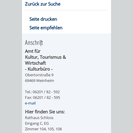
Zurück zur Suche
ORGANISATI
Seite drucken
SERVICEBEREICH
EHRUNGEN
Seite empfehlen
FÜR
WISSENSWER
Anschrift
VEREINE
Amt für
HILFREICHE
Kultur, Tourismus &
Wirtschaft
UND
ANSPRECHP
- Kulturbüro -
Obertorstraße 9
ORGANISATIONEN
69469 Weinheim
INFORMATIONSP
Tel.: 06201 / 82 - 592
Fax: 06201 / 82 - 595
e-mail
STÄDTEPARTNERSCHAFTEN
ORTSCHAFTEN
Hier finden Sie uns:
Rathaus Schloss
ANET
CAVAILLON
HOHENSACHSEN
LÜTZELSACH
Eingang C, EG
Zimmer 104, 105, 108