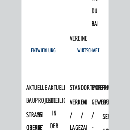
Unternehmen
DULGER-
Stadtmarketing / Einzelhandel
BAD
© Stadt Weinheim 2026
VEREINE
Impressum
Datenschutz
Datenschutz-
ENTWICKLUNG
WIRTSCHAFT
Einstellungen
Kontakt
AKTUELLE
AKTUELLE
STANDORTPORTRAIT
UNTERNEHMEN
BAUPROJEKTE
BETEILIGUNGEN
VERKEHRSANBINDUNG
DATEN
GEWERBEFLÄCHE
LADENFLÄCH
IN
STRASSENBAUMASSNAHMEN OB
NEUBAU
/
/
/
SERVICEANG
DER
ERFLOCKENBACH
BETRIEBSGEBÄUDE
LAGE
ZAHLEN
-