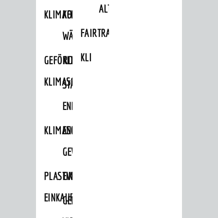
ALTLASTEN
KLIMAFIT
KOMMUNALE
FAIRTRADE
WÄRMEPLANUNG
KLEIDERTAUSCHBÖRSE
GEFÖRDERTE
KLIMASCHUTZKONZEPT
KLIMASCHUTZMASSNAHMEN
STÄDTISCHES
ENERGIEMANAGEMENT
KLIMASCHUTZKOMMISSION
ENERGIEKARAWANE
GEWERBE
PLASTIKTÜTENFREIE
EVENTS
EINKAUFSSTADT
GEMEINSAME