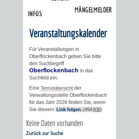
»
Ortschaften
»
Oberflockenbach
»
MÄNGELMELDER
Veranstaltungskalender
INFOS
UNSERE STADT
ZUR
Veranstaltungskalender
UKRAINE
Für Veranstaltungen in
Oberflockenbach geben Sie bitte
STADTPORTRAIT
STADTGESCHICHTE
den Suchbegriff
Oberflockenbach
in das
WAPPEN
EHRENBÜRGER
BÜRGERENGAGEM
Suchfeld ein.
Eine
Terminübersicht
der
REPORTAGEN
DER
AKTUELLES
KOORDINIER
Verwaltungsstelle Oberflockenbach
für das Jahr 2026 finden Sie, wenn
IMAGEFILM
ENGAGIERTE
WEINHEIMER
Sie diesem
Link folgen.
(454
KB
)
Keine Daten vorhanden
STADT
VEREINE
Zurück zur Suche
UND