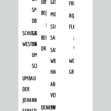
ÜBER
VERFAHREN
GEWERBEFLÄCHENENTWICKLUNGS
EINZELHANDELSKONZEPT
FRÜHLING
HERBST
SPORTHALLE
BEBAUUNGSPLÄNE
BEBAUUNGSPLÄNE
MOBILFUNKKONZEPT
LÄRMAKTIONSPLAN
RODENSTEINER
„WOINEM
DBS
KERNSTADT
STADTERNEUERUNG/-
FLOHMARKT
LIVE“
SCHULZENTRUM
SANIERUNG-
BEBAUUNGSPLÄNE
SANIERUNG
AM
WESTSTADT
UND
ORTSTEILE
WINDECKPLATZ
SANIERUNG
SANIERUNGSGEBIET
UMBAUMASSNAHME S
WESTLICH
HILDEBRANDSCHE
WOCHENMARKT
CHLOSS
HAUPTBAHNHOF
MÜHLE
GROOVE
UMBAU
ABGESCHLOSSENE
DER
VERFAHREN
JOHANN-
DENKMALSCHUTZ
ERHALTUNGSSATZUNGEN
SEBASTIAN-