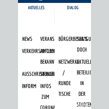
AKTUELLES
DIALOG
KARRIEREPORTAL
NEWS
VERANSTALTUNGSKALENDER
BÜRGERBETEILIGUNG
SAG'S
DOCH
VERKEHRSINFORMATIONEN
AMTLICHE
BEKANNTMACHUNGEN
NETZWERKE
AKTUELLE
/
BETEILIGUNGEN
AUSSCHREIBUNGEN
STELLENANGEBOTE
RUNDE
IN
INFORMATIONSPFLICHTEN
INFOS
TISCHE
DER
ZUM
STADTENTWICKLU
Startseite
»
Stadtthemen
»
Unsere Stadt
CORONAVIRUS