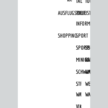
TAL
TOUR
Sport
AUSFLUGSZIELE
TOURIST
Vereine
INFORMATION
ENTWICKLUNG
Aktuelle Bauprojekte
SHOPPING
SPORT
Aktuelle Beteiligungen in der
SPORTSTÄTTEN
SPORTVEREI
Stadtentwicklung
Stadtentwicklung /
MINIGOLF
RADFAHREN
Verkehrsplanung
Klimaschutz
SCHWIMMEN
WANDERN
Umweltschutz
STRANDBAD
TSG
WEINHEIMER
WIRTSCHAFT
WAIDSEE
WALDSCHWIM
WANDERWEG
Standortportrait
VIKTOR-