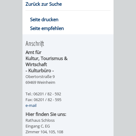
Zurück zur Suche
ORGANISATI
Seite drucken
SERVICEBEREICH
EHRUNGEN
Seite empfehlen
FÜR
WISSENSWER
Anschrift
VEREINE
Amt für
HILFREICHE
Kultur, Tourismus &
Wirtschaft
UND
ANSPRECHP
- Kulturbüro -
Obertorstraße 9
ORGANISATIONEN
69469 Weinheim
INFORMATIONSP
Tel.: 06201 / 82 - 592
Fax: 06201 / 82 - 595
e-mail
STÄDTEPARTNERSCHAFTEN
ORTSCHAFTEN
Hier finden Sie uns:
Rathaus Schloss
ANET
CAVAILLON
HOHENSACHSEN
LÜTZELSACH
Eingang C, EG
Zimmer 104, 105, 108