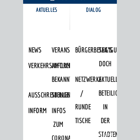
AKTUELLES
DIALOG
KARRIEREPORTAL
NEWS
VERANSTALTUNGSKALENDER
BÜRGERBETEILIGUNG
SAG'S
DOCH
VERKEHRSINFORMATIONEN
AMTLICHE
BEKANNTMACHUNGEN
NETZWERKE
AKTUELLE
/
BETEILIGUNGEN
AUSSCHREIBUNGEN
STELLENANGEBOTE
RUNDE
IN
INFORMATIONSPFLICHTEN
INFOS
TISCHE
DER
ZUM
STADTENTWICKLU
Startseite
»
Stadtthemen
»
Unsere Stadt
CORONAVIRUS