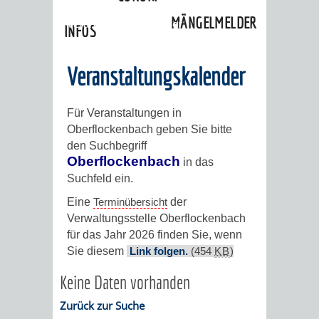
»
Ortschaften
»
Oberflockenbach
»
MÄNGELMELDER
Veranstaltungskalender
INFOS
UNSERE STADT
ZUR
Veranstaltungskalender
UKRAINE
Für Veranstaltungen in
Oberflockenbach geben Sie bitte
STADTPORTRAIT
STADTGESCHICHTE
den Suchbegriff
Oberflockenbach
in das
WAPPEN
EHRENBÜRGER
BÜRGERENGAGEM
Suchfeld ein.
Eine
Terminübersicht
der
REPORTAGEN
DER
AKTUELLES
KOORDINIER
Verwaltungsstelle Oberflockenbach
für das Jahr 2026 finden Sie, wenn
IMAGEFILM
ENGAGIERTE
WEINHEIMER
Sie diesem
Link folgen.
(454
KB
)
Keine Daten vorhanden
STADT
VEREINE
Zurück zur Suche
UND