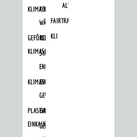
ALTLASTEN
KLIMAFIT
KOMMUNALE
FAIRTRADE
WÄRMEPLANUNG
KLEIDERTAUSCHBÖRSE
GEFÖRDERTE
KLIMASCHUTZKONZEPT
KLIMASCHUTZMASSNAHMEN
STÄDTISCHES
ENERGIEMANAGEMENT
KLIMASCHUTZKOMMISSION
ENERGIEKARAWANE
GEWERBE
PLASTIKTÜTENFREIE
EVENTS
EINKAUFSSTADT
GEMEINSAME