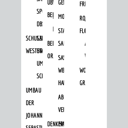
ÜBER
VERFAHREN
GEWERBEFLÄCHENENTWICKLUNGS
EINZELHANDELSKONZEPT
FRÜHLING
HERBST
SPORTHALLE
BEBAUUNGSPLÄNE
BEBAUUNGSPLÄNE
MOBILFUNKKONZEPT
LÄRMAKTIONSPLAN
RODENSTEINER
„WOINEM
DBS
KERNSTADT
STADTERNEUERUNG/-
FLOHMARKT
LIVE“
SCHULZENTRUM
SANIERUNG-
BEBAUUNGSPLÄNE
SANIERUNG
AM
WESTSTADT
UND
ORTSTEILE
WINDECKPLATZ
SANIERUNG
SANIERUNGSGEBIET
UMBAUMASSNAHME S
WESTLICH
HILDEBRANDSCHE
WOCHENMARKT
CHLOSS
HAUPTBAHNHOF
MÜHLE
GROOVE
UMBAU
ABGESCHLOSSENE
DER
VERFAHREN
JOHANN-
DENKMALSCHUTZ
ERHALTUNGSSATZUNGEN
SEBASTIAN-