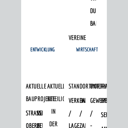
Unternehmen
DULGER-
Stadtmarketing / Einzelhandel
BAD
© Stadt Weinheim 2026
VEREINE
Impressum
Datenschutz
Datenschutz-
ENTWICKLUNG
WIRTSCHAFT
Einstellungen
Kontakt
AKTUELLE
AKTUELLE
STANDORTPORTRAIT
UNTERNEHMEN
BAUPROJEKTE
BETEILIGUNGEN
VERKEHRSANBINDUNG
DATEN
GEWERBEFLÄCHE
LADENFLÄCH
IN
STRASSENBAUMASSNAHMEN OB
NEUBAU
/
/
/
SERVICEANG
DER
ERFLOCKENBACH
BETRIEBSGEBÄUDE
LAGE
ZAHLEN
-