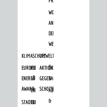
PROJEKTE
WOHNBEBAUUNG
AN
DER
WEINBERGSTRASSE
KLIMASCHUTZ
UMWELTSCHUTZ
EUROPEAN
KLIMASCHUTZ-
AKTION
ÖKOLOGISCHE
ENERGY
FÖRDERPROGRAMME
GEGEN
SANIERUNG/WAIDSEE
AWARD
SCHOTTERGÄRTEN
ENERGIEBERATUNG
ABFALL
&
STADTRADELN
ELEKTROMOBILITÄTSBERATUNG