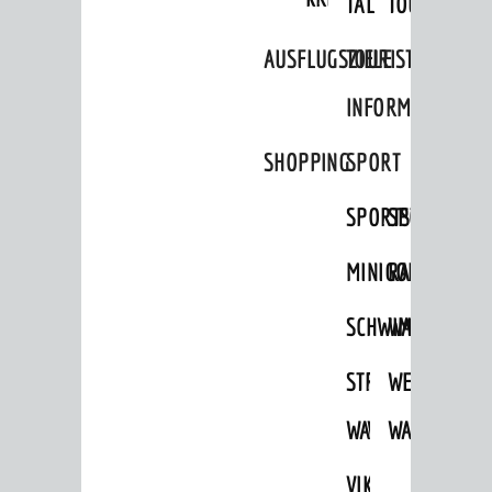
TAL
TOUR
Sport
AUSFLUGSZIELE
TOURIST
Vereine
INFORMATION
ENTWICKLUNG
Aktuelle Bauprojekte
SHOPPING
SPORT
Aktuelle Beteiligungen in der
SPORTSTÄTTEN
SPORTVEREI
Stadtentwicklung
Stadtentwicklung /
MINIGOLF
RADFAHREN
Verkehrsplanung
Klimaschutz
SCHWIMMEN
WANDERN
Umweltschutz
STRANDBAD
TSG
WEINHEIMER
WIRTSCHAFT
WAIDSEE
WALDSCHWIM
WANDERWEG
Standortportrait
VIKTOR-