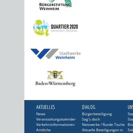
AKTUELLES
DIALOG
UN
News
Bürgerbeteiligung
Sta
Veranstaltungskalender
Sag's doch
Sta
Verkehrsinformationen
Netzwerke / Runde Tische
Bü
Amtliche
Aktuelle Beteiligungen in
Stä