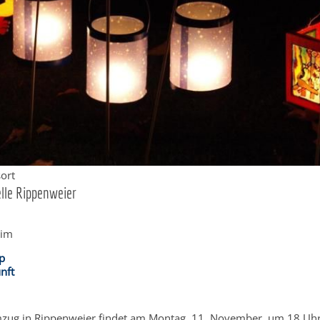
ort
lle Rippenweier
eim
p
nft
zug in Rippenweier findet am Montag, 11. November, um 18 Uhr 