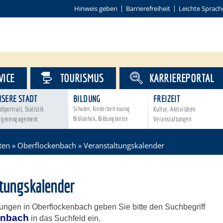
Hinweis geben
Barrierefreiheit
Leichte Sprach
VICE
TOURISMUS
KARRIEREPORTAL
NSERE STADT
BILDUNG
FREIZEIT
dtportrait, Statistik
Schulen, Kinderbetreuung
Kultur, Aktivitäten
rgerengagement
Bibliothek, Bildungskette
Veranstaltungen
ten
»
Oberflockenbach
»
Veranstaltungskalender
ltungskalender
tungen in Oberflockenbach geben Sie bitte den Suchbegriff
enbach
in das Suchfeld ein.