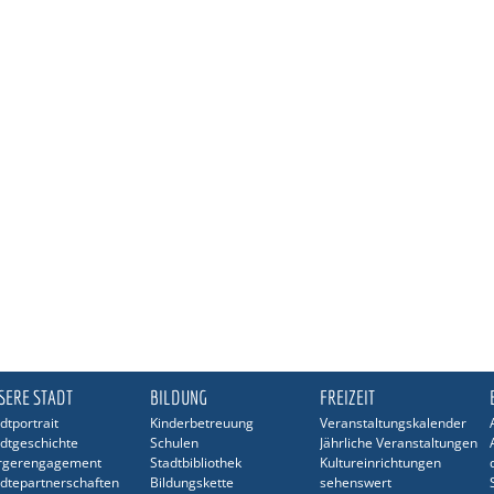
SERE STADT
BILDUNG
FREIZEIT
dtportrait
Kinderbetreuung
Veranstaltungskalender
dtgeschichte
Schulen
Jährliche Veranstaltungen
rgerengagement
Stadtbibliothek
Kultureinrichtungen
dtepartnerschaften
Bildungskette
sehenswert