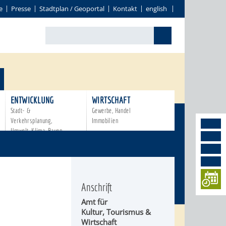
e
Presse
Stadtplan / Geoportal
Kontakt
english
ENTWICKLUNG
WIRTSCHAFT
Stadt- &
Gewerbe, Handel
Verkehrsplanung,
Immobilien
Umwelt, Klima, Bauen
Anschrift
Amt für
Kultur, Tourismus &
Wirtschaft