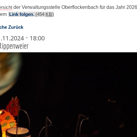
rsicht
der Verwaltungsstelle Oberflockenbach für das Jahr 2026
esem
Link folgen.
(454
KB
)
che
Zurück
-
1.11.2024
18:00
Rippenweier