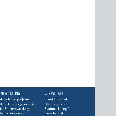
ENTWICKLUNG
WIRTSCHAFT
Aktuelle Bauprojekte
Standortportrait
Aktuelle Beteiligungen in
Unternehmen
der Stadtentwicklung
Stadtmarketing /
Stadtentwicklung /
Einzelhandel