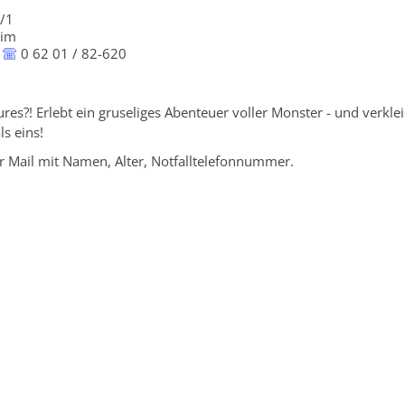
5/1
eim
0 62 01 / 82-620
res?! Erlebt ein gruseliges Abenteuer voller Monster - und verkl
ls eins!
 Mail mit Namen, Alter, Notfalltelefonnummer.