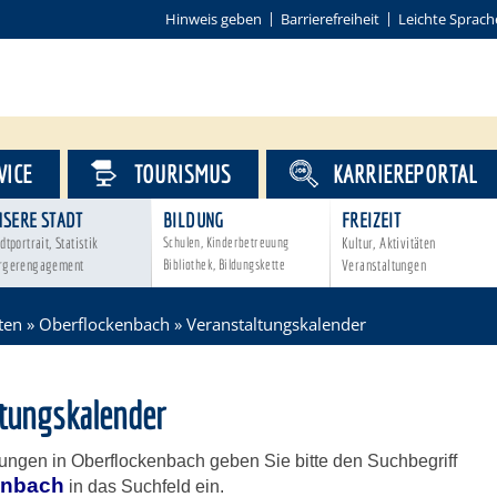
Hinweis geben
Barrierefreiheit
Leichte Sprach
VICE
TOURISMUS
KARRIEREPORTAL
NSERE STADT
BILDUNG
FREIZEIT
dtportrait, Statistik
Schulen, Kinderbetreuung
Kultur, Aktivitäten
rgerengagement
Bibliothek, Bildungskette
Veranstaltungen
ten
»
Oberflockenbach
»
Veranstaltungskalender
ltungskalender
tungen in Oberflockenbach geben Sie bitte den Suchbegriff
enbach
in das Suchfeld ein.