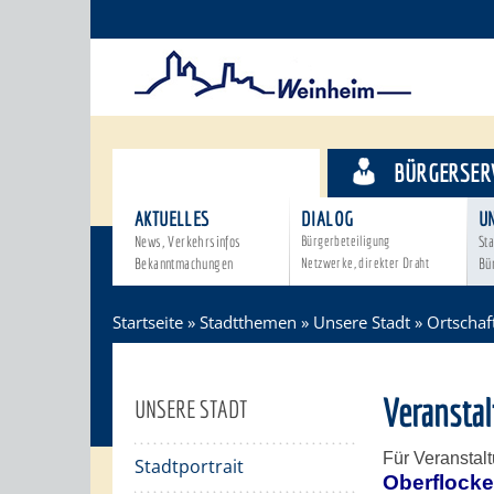
STADTTHEMEN
BÜRGERSER
AKTUELLES
DIALOG
U
News, Verkehrsinfos
Bürgerbeteiligung
Sta
Bekanntmachungen
Netzwerke, direkter Draht
Bü
Startseite
»
Stadtthemen
»
Unsere Stadt
»
Ortschaf
Veransta
UNSERE STADT
Für Veranstal
Stadtportrait
Oberflock