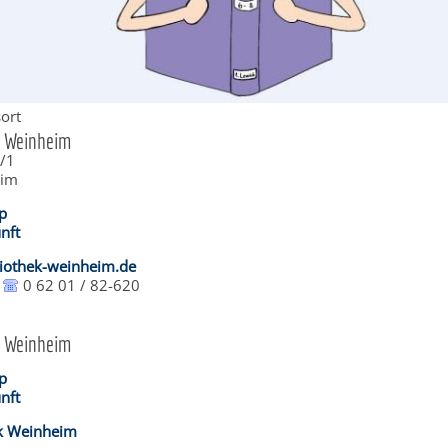
ort
k Weinheim
5/1
eim
p
nft
iothek-weinheim.de
0 62 01 / 82-620
k Weinheim
p
nft
ek Weinheim