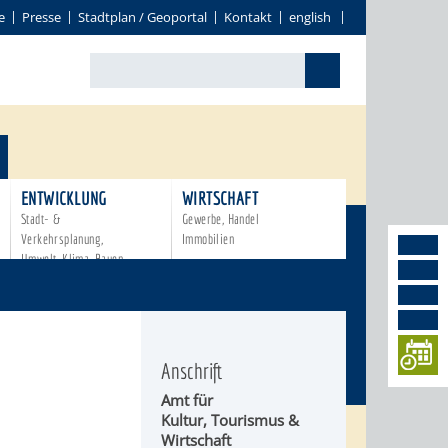
e
Presse
Stadtplan / Geoportal
Kontakt
english
ENTWICKLUNG
WIRTSCHAFT
Stadt- &
Gewerbe, Handel
Verkehrsplanung,
Immobilien
Umwelt, Klima, Bauen
Anschrift
Amt für
Kultur, Tourismus &
Wirtschaft