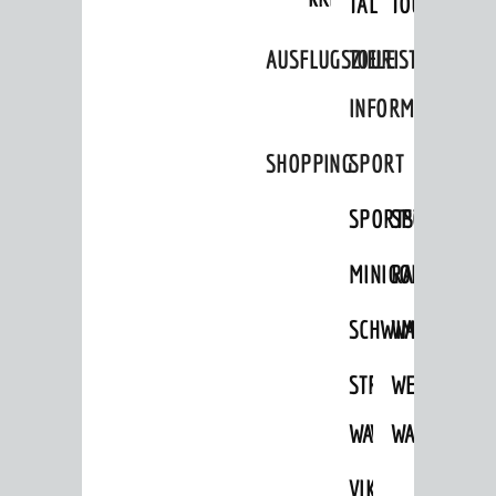
TAL
TOUR
Amtliche Bekanntmachungen
AUSFLUGSZIELE
TOURIST
Ausschreibungen
INFORMATION
Stellenangebote
Infos zum Coronavirus
SHOPPING
SPORT
Infos zur Ukraine
SPORTSTÄTTEN
SPORTVEREI
DIALOG
MINIGOLF
RADFAHREN
Bürgerbeteiligung
SCHWIMMEN
WANDERN
Sag's doch
Netzwerke / Runde Tische
STRANDBAD
TSG
WEINHEIMER
Aktuelle Beteiligungen in der
WAIDSEE
WALDSCHWIM
WANDERWEG
Stadtentwicklung
Mängelmelder
VIKTOR-