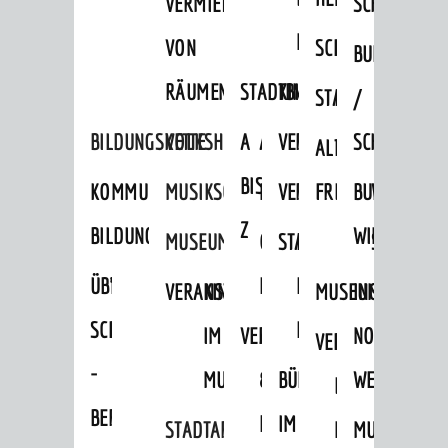
VERMIETUNG
SCHLOSS
MUSEUM
VON
SCHLOSSPARK
HEILPFLANZEN
BURGEN
RÄUMEN
STADTBIBLIOTHEK
KINO
STADTGARTEN
HAGANDERPAR
/
BILDUNGSKETTE
VOLKSHOCHSCHULE
A
AUSLEIHE
VERANSTALTER
SCHLOSS
ALTER
ROSENANLAGE
BIS
KOMMUNALES
MUSIKSCHULE
MEDIENANGEBOTE
VERANSTALTUNGSRÄU
FRIEDHOF
BURGRUINE
WACHENB
Z
BILDUNGSMANAGEMENT
WINDECK
MUSEUM
ONLINE-
STADTHALLE
ROLF-
SCHLOSS
ÜBERGANG
"FRÜHE
KATALOG
ENGELBRECHT-
VERANSTALTUNGEN
KINDER
MUSEUM
INGRID-
SCHULE
BILDUNG"
HAUS
IM
VERANSTALTUNGEN
AUSBILDUNG
NOLL-
VERANSTALTUNGE
KINDER
-
MUSEUM
&
BÜRGERSAAL
WEG
IM
BERUF
PRAKTIKA
IM
STADTARCHIV
MUSEUM
MUNDART-