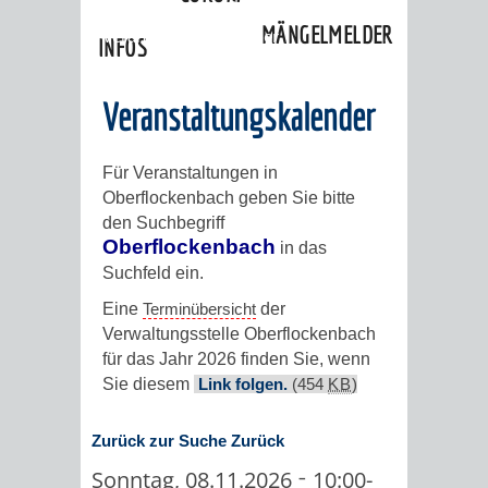
»
Ortschaften
»
Oberflockenbach
»
MÄNGELMELDER
Veranstaltungskalender
INFOS
UNSERE STADT
ZUR
Veranstaltungskalender
UKRAINE
Für Veranstaltungen in
Oberflockenbach geben Sie bitte
STADTPORTRAIT
STADTGESCHICHTE
den Suchbegriff
Oberflockenbach
in das
WAPPEN
EHRENBÜRGER
BÜRGERENGAGEM
Suchfeld ein.
Eine
Terminübersicht
der
REPORTAGEN
DER
AKTUELLES
KOORDINIER
Verwaltungsstelle Oberflockenbach
für das Jahr 2026 finden Sie, wenn
IMAGEFILM
ENGAGIERTE
WEINHEIMER
Sie diesem
Link folgen.
(454
KB
)
STADT
VEREINE
Zurück zur Suche
Zurück
-
Sonntag, 08.11.2026
10:00-
UND