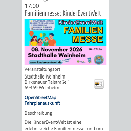
17:00
ORGANISATI
Familienmesse: KinderEventWelt
SERVICEBEREICH
EHRUNGEN
FÜR
WISSENSWER
VEREINE
HILFREICHE
UND
ANSPRECHP
Veranstaltungsort
Stadthalle Weinheim
ORGANISATIONEN
Birkenauer Talstraße 1
69469
Weinheim
INFORMATIONSP
OpenStreetMap
Fahrplanauskunft
STÄDTEPARTNERSCHAFTEN
ORTSCHAFTEN
Beschreibung
ANET
CAVAILLON
HOHENSACHSEN
LÜTZELSACH
Die KinderEventWelt ist eine
erlebnisreiche Familienmesse rund um