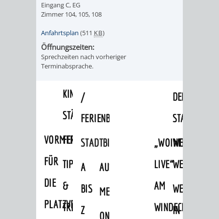
VERANSTALTUNGS
KULTURSOM
Eingang C, EG
KINDERTAGESSTÄTTEN
PROJEKT
SCHULFERIEN
SCHÜLERBEFÖRDERUNG
Zimmer 104, 105, 108
HIGHLIGHTS
"KINDER
KERWE
HORTE
SCHULSOZIALARBEIT
Anfahrtsplan
(511
KB
)
Öffnungszeiten:
SCHÜTZEN
/
SOMMERTAGSZU
FESTE
INKLUSION
Sprechzeiten nach vorheriger
Terminabsprache.
-
GRUNDSCHULBETREUUNG
IN
KINDER
/
DEN
STÄRKEN"
FERIENBETREUUNG
STADTTEILEN
VORMERKVERFAHREN
FERIENANGEBOTE
STADTBIBLIOTHEK
„WOINEM
WEINHEIMER
FÜR
TIPPS
LIVE“
WEIHNACHT
A
AUSLEIHE
DIE
&
AM
BIS
WEIHNACHTS
MEDIENANGEBOTE
PLATZVERGABE
TREFFS
WINDECKPLATZ
Z
IN
ONLINE-