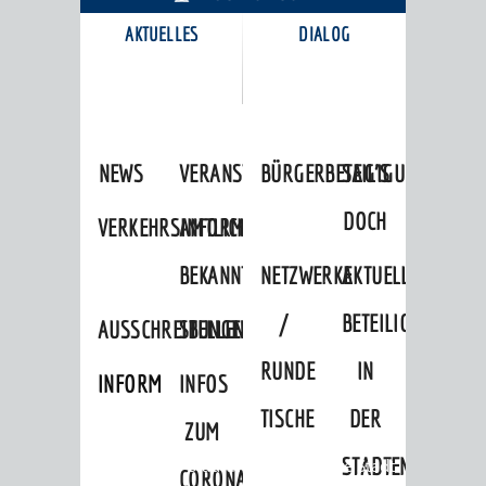
AKTUELLES
DIALOG
KARRIEREPORTAL
NEWS
VERANSTALTUNGSKALENDER
BÜRGERBETEILIGUNG
SAG'S
DOCH
VERKEHRSINFORMATIONEN
AMTLICHE
BEKANNTMACHUNGEN
NETZWERKE
AKTUELLE
/
BETEILIGUNGEN
AUSSCHREIBUNGEN
STELLENANGEBOTE
RUNDE
IN
INFORMATIONSPFLICHTEN
INFOS
TISCHE
DER
ZUM
STADTENTWICKLU
Startseite
»
Stadtthemen
»
Unsere Stadt
CORONAVIRUS