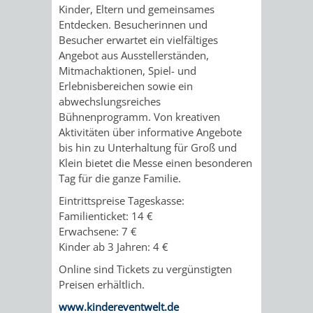
IMOLA
LUTHERSTADT
EINRICHTUNGEN
WISSENSWERTE
EINRICHTUN
WISSENSW
Kinder, Eltern und gemeinsames
Entdecken. Besucherinnen und
EISLEBEN
Besucher erwartet ein vielfältiges
SEHENSWÜRDIGKE
VERANSTALTUN
SEHENSWÜRD
VERANSTA
Angebot aus Ausstellerständen,
Mitmachaktionen, Spiel- und
RAMAT
VARCES
ORTSVEREINE
ORTSCHAFTSRA
ORTSVEREIN
ORTSCHAF
Erlebnisbereichen sowie ein
abwechslungsreiches
GAN
ALLIÈRES
GESCHICHTE
PARTNERSCHAF
GESCHICHTE
PARTNERS
Bühnenprogramm. Von kreativen
Aktivitäten über informative Angebote
ET
OBERFLOCKENBAC
RIPPENWEIE
bis hin zu Unterhaltung für Groß und
Klein bietet die Messe einen besonderen
RISSET
Tag für die ganze Familie.
EINRICHTUNGEN
WISSENSWERTE
EINRICHTUN
WISSENSW
Eintrittspreise Tageskasse:
Familienticket: 14 €
SEHENSWÜRDIGKE
VERANSTALTUN
VERANSTALT
ORTSVERE
Erwachsene: 7 €
Kinder ab 3 Jahren: 4 €
ORTSVEREINE
ORTSCHAFTSRA
ORTSCHAFTS
GESCHICH
Online sind Tickets zu vergünstigten
Preisen erhältlich.
GESCHICHTE
RITSCHWEIE
www.kindereventwelt.de