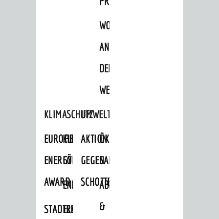
PROJEKTE
WOHNBEBAUUNG
AN
DER
WEINBERGSTRASSE
KLIMASCHUTZ
UMWELTSCHUTZ
EUROPEAN
KLIMASCHUTZ-
AKTION
ÖKOLOGISCHE
ENERGY
FÖRDERPROGRAMME
GEGEN
SANIERUNG/WAIDSEE
AWARD
SCHOTTERGÄRTEN
ENERGIEBERATUNG
ABFALL
&
STADTRADELN
ELEKTROMOBILITÄTSBERATUNG