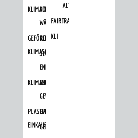
ALTLASTEN
KLIMAFIT
KOMMUNALE
FAIRTRADE
WÄRMEPLANUNG
KLEIDERTAUSCHBÖRSE
GEFÖRDERTE
KLIMASCHUTZKONZEPT
KLIMASCHUTZMASSNAHMEN
STÄDTISCHES
ENERGIEMANAGEMENT
KLIMASCHUTZKOMMISSION
ENERGIEKARAWANE
GEWERBE
PLASTIKTÜTENFREIE
EVENTS
EINKAUFSSTADT
GEMEINSAME