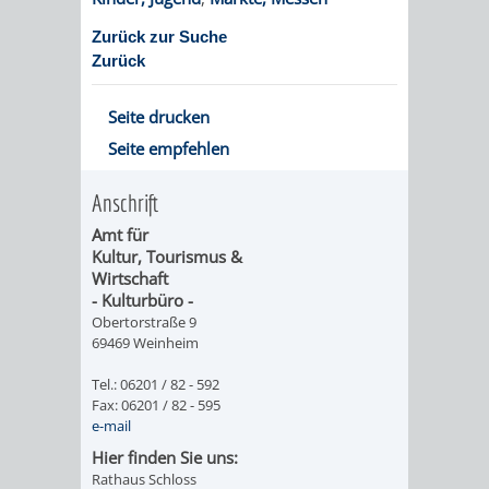
DATEN
Zurück zur Suche
Zurück
/
ZAHLEN
Seite drucken
Seite empfehlen
/
Anschrift
FAKTEN
Amt für
BILDUNG
FREIZEIT
Kultur, Tourismus &
Wirtschaft
- Kulturbüro -
Obertorstraße 9
69469 Weinheim
Tel.: 06201 / 82 - 592
KINDERBETREUUNG
SCHULEN
VERANSTALTUNGSKALENDER
JÄHRLICHE
Fax: 06201 / 82 - 595
e-mail
VERANSTALTUNGE
KINDERTAGESPFLEGE
KINDERKRIPPEN
SCHULARTEN
SCHULVERWALTUNG
Hier finden Sie uns:
Rathaus Schloss