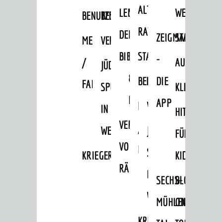
ALTEN
LEIHVERKEHR
SERVICE
WEG
BENUTZUNG
BESTANDSÜBERSICHT
RATHAUS
DER
FÜR
ZEIGMAL
STADTTEILE
MELDEKARTEI
VERÖFFENTLICHUNGEN
BIBLIOTHEK
LEHRER/INNEN
STADTARCHIV
-
/
AUSFLUGSZI
JÜDISCHE
&
BENUTZUNG
BESTANDSÜBERSICH
DIE
FAMILIENFORSCHUNG
SPUREN
KLEINSTADT
ERZIEHER/INNEN
APP
MELDEKARTEI
VERÖFFENTLICHUNG
IN
HITS
VERMIETUNG
/
WEINHEIM
JÜDISCHE
FÜR
VON
FAMILIENFORSCHUNG
SPUREN
KRIEGERDENKMAL
KIDS
AKTUELLES
RÄUMEN
IN
News
SECHS-
BLOGGER
WEINHEIM
Veranstaltungskalender
MÜHLEN-
ON
Verkehrsinformationen
KRIEGERDENKMAL