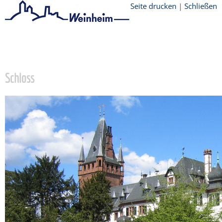
Seite drucken
|
Schließen
Startseite
/
Stadtthemen
/
Freizeit
/
sehenswert
/
Altstadt
/
Schloss
Schloss