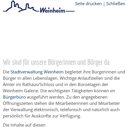
Seite drucken
|
Schließen
Startseite
/
Bürgerservice
/
Beratung &
Angebote
/
Lebenslagen
/
Bauen und
Modernisieren
/
Planung und Vorbereitung
des Bauvorhabens
/
Besondere
Rahmenbedingungen
Wir sind für unsere Bürgerinnen und Bürger da
Die
Stadtverwaltung Weinheim
begleitet ihre Bürgerinnen und
Bürger in allen Lebenslagen. Wichtige Anlaufstellen sind die
Ämter im Rathaus/Schloss und in den Büroetagen der
Weinheim Galerie. Die wichtigsten Tätigkeiten können im
Bürgerbüro
ausgeführt werden. Zu den angegebenen
Öffnungszeiten stehen die Mitarbeiterinnen und Mitarbeiter
der Verwaltung elektronisch, telefonisch und natürlich auch
persönlich für Auskünfte zur Verfügung.
Die Inhalte auf diesen