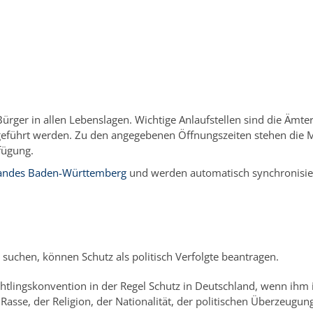
/
Zuwanderung
/
Aufenthaltszwecke
/
Flucht und Asyl
Bürger in allen Lebenslagen. Wichtige Anlaufstellen sind die Äm
eführt werden. Zu den angegebenen Öffnungszeiten stehen die Mit
fügung.
 Landes Baden-Württemberg
und werden automatisch synchronisie
 suchen, können Schutz als politisch Verfolgte beantragen.
tlingskonvention in der Regel Schutz in Deutschland, wenn ihm im
 Rasse, der Religion, der Nationalität, der politischen Überzeugu