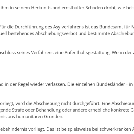
ihm in seinem Herkunftsland ernsthafter Schaden droht, wie beis
. Für die Durchführung des Asylverfahrens ist das Bundesamt für
tuell bestehendes Abschiebungsverbot und bestimmte Abschiebun
schluss seines Verfahrens eine Aufenthaltsgestattung. Wenn der A
d in der Regel wieder verlassen. Die einzelnen Bundesländer - 
rliegt, wird die Abschiebung nicht durchgeführt. Eine Abschiebu
gende Strafe oder Behandlung oder andere erhebliche konkrete Gef
aubnis aus humanitären Gründen.
behindernis vorliegt. Das ist beispielsweise bei schwerkranken A