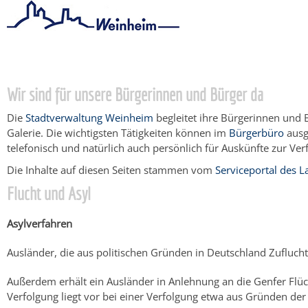
Startseite
/
Bürgerservice
/
Beratung & Angebote
/
Lebenslagen
Wir sind für unsere Bürgerinnen und Bürger da
Die
Stadtverwaltung Weinheim
begleitet ihre Bürgerinnen und 
Galerie. Die wichtigsten Tätigkeiten können im
Bürgerbüro
ausg
telefonisch und natürlich auch persönlich für Auskünfte zur Ver
Die Inhalte auf diesen Seiten stammen vom
Serviceportal des
Flucht und Asyl
Asylverfahren
Ausländer, die aus politischen Gründen in Deutschland Zuflucht
Außerdem erhält ein Ausländer in Anlehnung an die Genfer Flüch
Verfolgung liegt vor bei einer Verfolgung etwa aus Gründen der