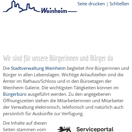
Seite drucken
|
Schließen
Startseite
/
Bürgerservice
/
Beratung &
Angebote
/
Lebenslagen
/
Verbraucherschutz und Ernährung
/
Produktsicherheit
/
Tabakerzeugnisse
Wir sind für unsere Bürgerinnen und Bürger da
Die
Stadtverwaltung Weinheim
begleitet ihre Bürgerinnen und
Bürger in allen Lebenslagen. Wichtige Anlaufstellen sind die
Ämter im Rathaus/Schloss und in den Büroetagen der
Weinheim Galerie. Die wichtigsten Tätigkeiten können im
Bürgerbüro
ausgeführt werden. Zu den angegebenen
Öffnungszeiten stehen die Mitarbeiterinnen und Mitarbeiter
der Verwaltung elektronisch, telefonisch und natürlich auch
persönlich für Auskünfte zur Verfügung.
Die Inhalte auf diesen
Seiten stammen vom