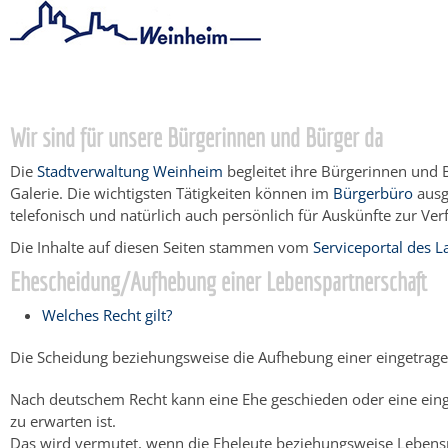
Startseite
/
Bürgerservice
/
Beratung & Angebote
/
Lebenslagen
Wir sind für unsere Bürgerinnen und Bürger da
Die
Stadtverwaltung Weinheim
begleitet ihre Bürgerinnen und 
Galerie. Die wichtigsten Tätigkeiten können im
Bürgerbüro
ausg
telefonisch und natürlich auch persönlich für Auskünfte zur Ver
Die Inhalte auf diesen Seiten stammen vom
Serviceportal des
Ehescheidung/Aufhebung einer Lebenspartnerschaft
Welches Recht gilt?
Die Scheidung beziehungsweise die Aufhebung einer eingetrage
Nach deutschem Recht kann eine Ehe geschieden oder eine ein
zu erwarten ist.
Das wird vermutet, wenn die Eheleute beziehungsweise Lebens