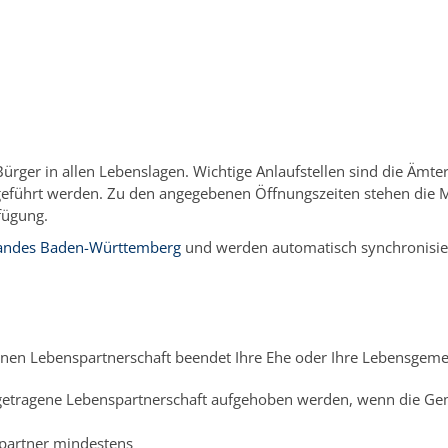
/
Der Bund fürs Leben - Auflösung
/
Ehescheidung/Aufhebung ein
Bürger in allen Lebenslagen. Wichtige Anlaufstellen sind die Äm
eführt werden. Zu den angegebenen Öffnungszeiten stehen die Mit
fügung.
 Landes Baden-Württemberg
und werden automatisch synchronisie
nen Lebenspartnerschaft beendet Ihre Ehe oder Ihre Lebensgemein
getragene Lebenspartnerschaft aufgehoben werden, wenn die Ge
partner mindestens