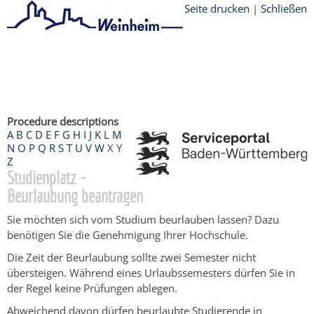
Seite drucken
|
Schließen
Startseite
/
Bürgerservice
/
Beratung &
Angebote
/
Dienstleistungen Service BW
/
Verfahrensbeschreibung
Procedure descriptions
A
B
C
D
E
F
G
H
I
J
K
L
M
N
O
P
Q
R
S
T
U
V
W
X
Y
Z
Studienplatz -
Beurlaubung beantragen
Sie möchten sich vom Studium beurlauben lassen? Dazu
benötigen Sie die Genehmigung Ihrer Hochschule.
Die Zeit der Beurlaubung sollte zwei Semester nicht
übersteigen. Während eines Urlaubssemesters dürfen Sie in
der Regel keine Prüfungen ablegen.
Abweichend davon dürfen beurlaubte Studierende in