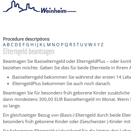
Startseite
/
Bürgerservice
/
Beratung & Angebote
/
Dienstleistu
Procedure descriptions
A
B
C
D
E
F
G
H
I
J
K
L
M
N
O
P
Q
R
S
T
U
V
W
X
Y
Z
Elterngeld beantragen
Beantragen Sie Basiselterngeld oder ElterngeldPlus – oder kombi
beziehen möchte. Geben Sie dies für beide Elternteile in Ihrem 
Basiselterngeld bekommen Sie während der ersten 14 Leb
ElterngeldPlus bekommen Sie auch noch danach.
Beantragen Sie für besonders früh geborene Kinder zusätzliche 
dann mindestens 300,00 EUR Basiselterngeld im Monat. Wenn Si
so lange.
Ein gleichzeitiger Bezug von (Basis-) Elterngeld durch beide El
besonders früh geborene Kinder oder (Geschwister-) Kinder mi
Sie bekommen Elterngeld rückwirkend für die letzten drei Leb