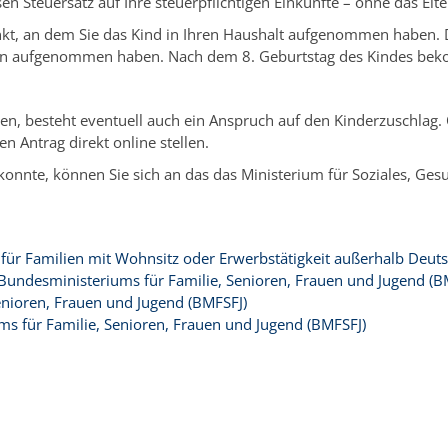
en Steuersatz auf Ihre steuerpflichtigen Einkünfte – ohne das Elte
kt, an dem Sie das Kind in Ihren Haushalt aufgenommen haben. D
tion aufgenommen haben. Nach dem 8. Geburtstag des Kindes beko
en, besteht eventuell auch ein Anspruch auf den Kinderzuschlag.
n Antrag direkt online stellen.
n konnte, können Sie sich an das das Ministerium für Soziales, 
für Familien mit Wohnsitz oder Erwerbstätigkeit außerhalb Deut
Bundesministeriums für Familie, Senioren, Frauen und Jugend (B
enioren, Frauen und Jugend (BMFSFJ)
ms für Familie, Senioren, Frauen und Jugend (BMFSFJ)