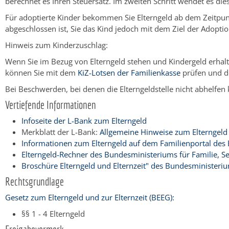
berechnet es Ihren Steuersatz. Im zweiten Schritt wendet es dies
Für adoptierte Kinder bekommen Sie Elterngeld ab dem Zeitpun
abgeschlossen ist, Sie das Kind jedoch mit dem Ziel der Adop
Hinweis zum Kinderzuschlag:
Wenn Sie im Bezug von Elterngeld stehen und Kindergeld erhalt
können Sie mit dem
KiZ-Lotsen der Familienkasse
prüfen und de
Bei Beschwerden, bei denen die Elterngeldstelle nicht abhelfe
Vertiefende Informationen
Infoseite der L-Bank zum Elterngeld
Merkblatt der L-Bank:
Allgemeine Hinweise zum Elterngeld 
Informationen zum Elterngeld auf dem Familienportal des 
Elterngeld-Rechner des Bundesministeriums für Familie, S
Broschüre Elterngeld und Elternzeit" des Bundesministeriu
Rechtsgrundlage
Gesetz zum Elterngeld und zur Elternzeit (BEEG):
§§ 1 - 4 Elterngeld