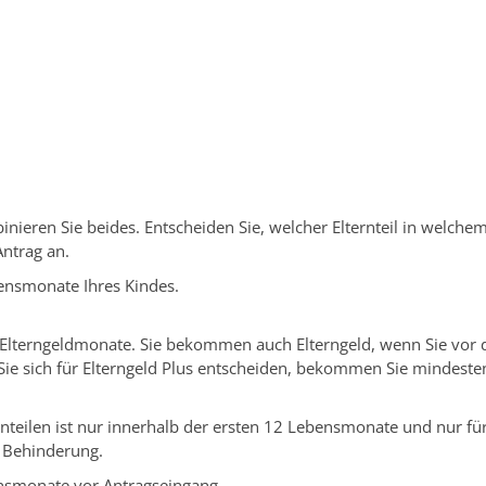
ngen Service BW
/
Verfahrensbeschreibung
nieren Sie beides. Entscheiden Sie, welcher Elternteil in welche
Antrag an.
ensmonate Ihres Kindes.
Elterngeldmonate. Sie bekommen auch Elterngeld, wenn Sie vor de
e sich für Elterngeld Plus entscheiden, bekommen Sie mindesten
ternteilen ist nur innerhalb der ersten 12 Lebensmonate und nur 
t Behinderung.
ensmonate vor Antragseingang.