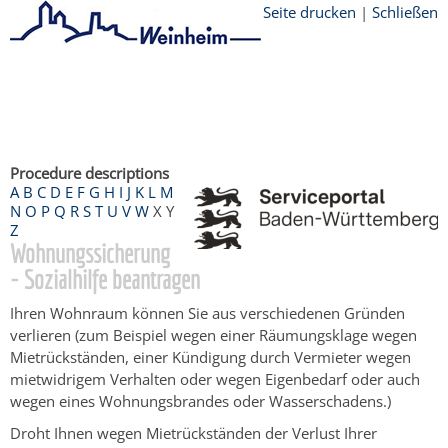
Seite drucken
|
Schließen
Startseite
/
Bürgerservice
/
Beratung &
Angebote
/
Dienstleistungen Service BW
/
Verfahrensbeschreibung
Procedure descriptions
A
B
C
D
E
F
G
H
I
J
K
L
M
N
O
P
Q
R
S
T
U
V
W
X
Y
Z
Wohnungssicherung
- Sozialhilfe beantragen
Ihren Wohnraum können Sie aus verschiedenen Gründen
verlieren (zum Beispiel wegen einer Räumungsklage wegen
Mietrückständen, einer Kündigung durch Vermieter wegen
mietwidrigem Verhalten oder wegen Eigenbedarf oder auch
wegen eines Wohnungsbrandes oder Wasserschadens.)
Droht Ihnen wegen Mietrückständen der Verlust Ihrer