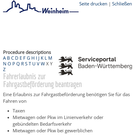
Seite drucken
|
Schließen
Startseite
/
Bürgerservice
/
Beratung &
Angebote
/
Dienstleistungen Service BW
/
Verfahrensbeschreibung
Procedure descriptions
A
B
C
D
E
F
G
H
I
J
K
L
M
N
O
P
Q
R
S
T
U
V
W
X
Y
Z
Fahrerlaubnis zur
Fahrgastbeförderung beantragen
Eine Erlaubnis zur Fahrgastbeförderung benötigen Sie für das
Fahren von
Taxen
Mietwagen oder Pkw im Linienverkehr oder
gebündelten Bedarfsverkehr
Mietwagen oder Pkw bei gewerblichen