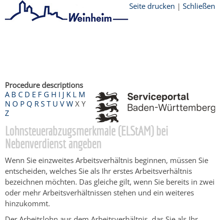
Seite drucken
|
Schließen
Startseite
/
Bürgerservice
/
Beratung &
Angebote
/
Dienstleistungen Service BW
/
Verfahrensbeschreibung
Procedure descriptions
A
B
C
D
E
F
G
H
I
J
K
L
M
N
O
P
Q
R
S
T
U
V
W
X
Y
Z
Lohnsteuerabzugsmerkmale (ELStAM) bei
Nebenverdienst angeben
Wenn Sie einzweites Arbeitsverhältnis beginnen, müssen Sie
entscheiden, welches Sie als Ihr erstes Arbeitsverhältnis
bezeichnen möchten. Das gleiche gilt, wenn Sie bereits in zwei
oder mehr Arbeitsverhältnissen stehen und ein weiteres
hinzukommt.
Der Arbeitslohn aus dem Arbeitsverhältnis, das Sie als Ihr