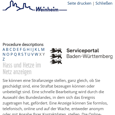
Seite drucken
|
Schließen
Startseite
/
Bürgerservice
/
Beratung &
Angebote
/
Dienstleistungen Service BW
/
Verfahrensbeschreibung
Procedure descriptions
A
B
C
D
E
F
G
H
I
J
K
L
M
N
O
P
Q
R
S
T
U
V
W
X
Y
Z
Hass und Hetze im
Netz anzeigen
Sie können eine Strafanzeige stellen, ganz gleich, ob Sie
geschädigt sind, eine Straftat bezeugen können oder
unbeteiligt sind. Eine schnelle Bearbeitung wird durch die
Auswahl des Bundeslandes, in dem sich das Ereignis
zugetragen hat, gefördert. Eine Anzeige können Sie formlos,
telefonisch, online und auf der Wache, entweder anonym
oder mit Angabe Ihrer Kontaktdaten, stellen. Die Online-