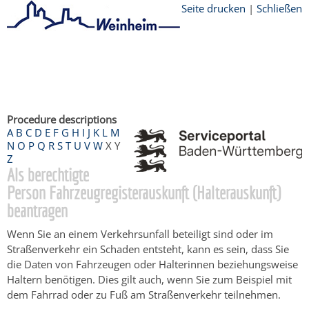
Seite drucken
|
Schließen
Startseite
/
Bürgerservice
/
Beratung &
Angebote
/
Dienstleistungen Service BW
/
Verfahrensbeschreibung
Procedure descriptions
A
B
C
D
E
F
G
H
I
J
K
L
M
N
O
P
Q
R
S
T
U
V
W
X
Y
Z
Als berechtigte
Person Fahrzeugregisterauskunft (Halterauskunft)
beantragen
Wenn Sie an einem Verkehrsunfall beteiligt sind oder im
Straßenverkehr ein Schaden entsteht, kann es sein, dass Sie
die Daten von Fahrzeugen oder Halterinnen beziehungsweise
Haltern benötigen. Dies gilt auch, wenn Sie zum Beispiel mit
dem Fahrrad oder zu Fuß am Straßenverkehr teilnehmen.