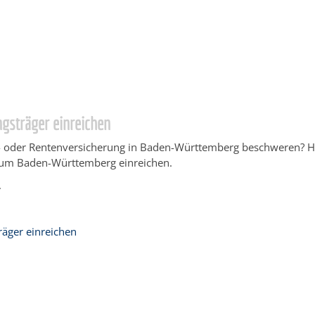
ngen Service BW
/
Verfahrensbeschreibung
gsträger einreichen
all- oder Rentenversicherung in Baden-Württemberg beschweren? H
erium Baden-Württemberg einreichen.
.
räger einreichen