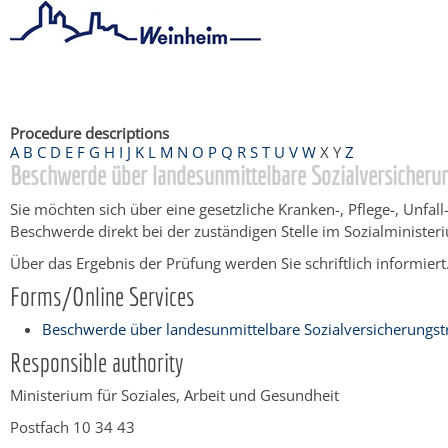
Startseite
/
Bürgerservice
/
Beratung & Angebote
/
Dienstleistu
Procedure descriptions
A
B
C
D
E
F
G
H
I
J
K
L
M
N
O
P
Q
R
S
T
U
V
W
X
Y
Z
Beschwerde über landesunmittelbare Sozialversicherun
Sie möchten sich über eine gesetzliche Kranken-, Pflege-, Unf
Beschwerde direkt bei der zuständigen Stelle im Sozialminist
Über das Ergebnis der Prüfung werden Sie schriftlich informiert
Forms/Online Services
Beschwerde über landesunmittelbare Sozialversicherungst
Responsible authority
Ministerium für Soziales, Arbeit und Gesundheit
Postfach 10 34 43