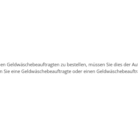
ngen Service BW
/
Verfahrensbeschreibung
nen Geldwäschebeauftragten zu bestellen, müssen Sie dies der A
n Sie eine Geldwäschebeauftragte oder einen Geldwäschebeauftra