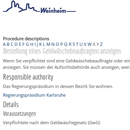
Startseite
/
Bürgerservice
/
Beratung & Angebote
/
Dienstleistu
Procedure descriptions
A
B
C
D
E
F
G
H
I
J
K
L
M
N
O
P
Q
R
S
T
U
V
W
X
Y
Z
Bestellung eines Geldwäschebeauftragten anzeigen
Wenn Sie verpflichtet sind eine Geldwäschebeauftragte oder ei
anzeigen. Sie müssen der Aufsichtsbehörde auch anzeigen, wen
Responsible authority
Das Regierungspräsidium in dessen Bezirk Sie wohnen.
Regierungspräsidium Karlsruhe
Details
Voraussetzungen
Verpflichtete nach dem Geldwäschegesetz (GwG)