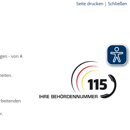
Seite drucken
|
Schließen
gen - von A
eiten.
arbeitenden
r.