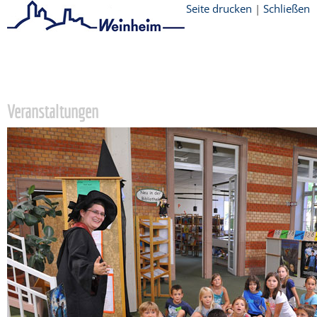
Seite drucken
|
Schließen
Startseite
/
Stadtthemen
/
Bildung
/
Stadtbibliothek
/
Veranstaltungen
Veranstaltungen