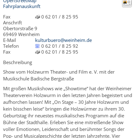
OpenStreetMap
Fahrplanauskunft
Fax
0 62 01 / 8 25 95
Anschrift
Obertorstraße 9
69469
Weinheim
E-Mail
kulturbuero@weinheim.de
Telefon
0 62 01 / 8 25 92
Fax
0 62 01 / 8 25 95
Beschreibung
Show vom Holzwurm Theater- und Film e. V. mit der
Musikschule Badische Bergstraße
Mit großen Musikshows wie „Showtime“ hat der Weinheimer
Theaterverein Holzwurm in den letzten Jahren begeistert und
aufhorchen lassen! Mit „On Stage – 30 Jahre Holzwurm und
kein bisschen leise“ bringen die Holzwürmer zu ihrem 30.
Geburtstag ihr neuestes musikalisches Programm auf die
Bühne der Stadthalle. Erleben Sie eine mitreißende Show
voller Emotionen, Leidenschaft und berühmter Songs der
Pop- und Musicalgeschichte der letzten Jahrzehnte. Vier