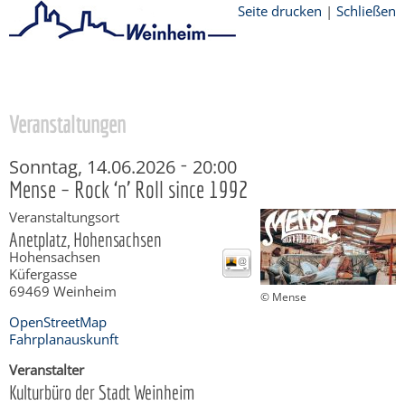
Seite drucken
|
Schließen
Startseite
/
Stadtthemen
/
Freizeit
Veranstaltungen
-
Sonntag, 14.06.2026
20:00
Mense – Rock ‘n’ Roll since 1992
Veranstaltungsort
Anetplatz, Hohensachsen
Hohensachsen
Küfergasse
69469
Weinheim
© Mense
OpenStreetMap
Fahrplanauskunft
Veranstalter
Kulturbüro der Stadt Weinheim