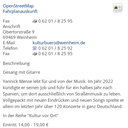
OpenStreetMap
Fahrplanauskunft
Fax
0 62 01 / 8 25 95
Anschrift
Obertorstraße 9
69469
Weinheim
E-Mail
kulturbuero@weinheim.de
Telefon
0 62 01 / 8 25 92
Fax
0 62 01 / 8 25 95
Beschreibung
Gesang mit Gitarre
Yannick Mense lebt für und von der Musik. Im Jahr 2022
kündigte er seinen Job und fuhr für ein halbes Jahr nach
Spanien, um dort ausschließlich von Straßenmusik zu leben.
Vollgepackt mit neuen Eindrücken und neuen Songs spielte er
allein im letzten Jahr über 120 Konzerte in ganz Deutschland.
In der Reihe "Kultur vor Ort"
Eintritt: 14,00 - 19,00 €