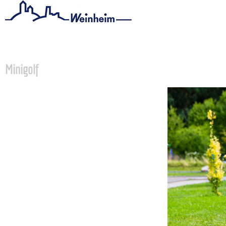
Startseite
/
Stadtthemen
/
Freizeit
/
Sport
/
Minigolf
Minigolf